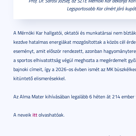
Prof. Dr. Sárosi József, az SZTE Mérnöki Kar dékánja Kón
Legsportosabb Kar címért járó kupá
A Mérnöki Kar hallgatói, oktatói és munkatársai nem bízták 
kezdve hatalmas energiákat mozgósítottak a közös cél érde
eseményt, amit először rendezett, azonban hagyományteremt
a sportos elhivatottság végül meghozta a megérdemelt győ
bajnoki címeit, így a 2026-os évben ismét az MK büszkélke
kitüntető elismerésekkel.
Az Alma Mater kihívásában legalább 6 héten át 214 ember v
itt
A neveik
olvashatóak.