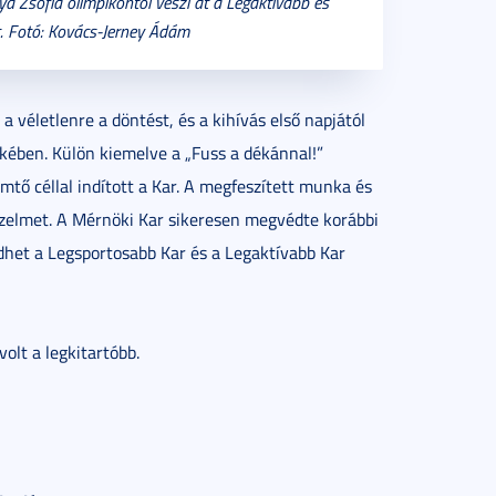
ya Zsófia olimpikontól veszi át a Legaktívabb és
t. Fotó: Kovács-Jerney Ádám
a véletlenre a döntést, és a kihívás első napjától
kében. Külön kiemelve a „Fuss a dékánnal!”
ő céllal indított a Kar. A megfeszített munka és
zelmet. A Mérnöki Kar sikeresen megvédte korábbi
dhet a Legsportosabb Kar és a Legaktívabb Kar
olt a legkitartóbb.