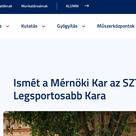
gatóknak
Munkatársaknak
ALUMNI
s
Kutatás
Gyógyítás
Műszerközpontok
Ismét a Mérnöki Kar az SZ
Legsportosabb Kara