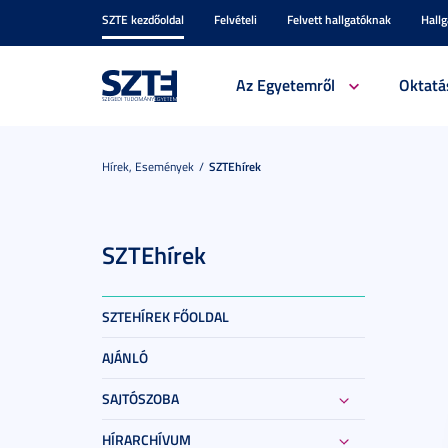
SZTE kezdőoldal
Felvételi
Felvett hallgatóknak
Hall
Az Egyetemről
Oktatá
Hírek, Események
SZTEhírek
SZTEhírek
SZTEHÍREK FŐOLDAL
AJÁNLÓ
SAJTÓSZOBA
HÍRARCHÍVUM