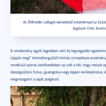
Az ÉMIchellin csillagok kiemelkedő eredménnyel az Ezüst
fogással. Fotó: Kovác
A rendezvény egyik legjobban várt és legnagyobb izgalomma
Lépjük meg!” kilométergyűjtő kihívás ünnepélyes eredményh
rendkívül szoros vetélkedésben az volt a tét, hogy melyik 
összegyűjteni futva, gyalogolva vagy éppen kerékpározva, 
megmozgatni a saját polgárait.