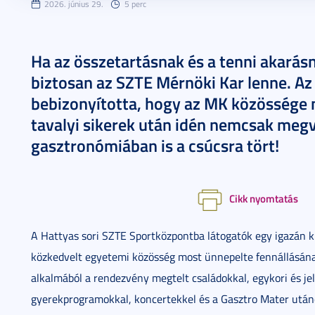
2026. június 29.
5 perc
Ha az összetartásnak és a tenni akarás
biztosan az SZTE Mérnöki Kar lenne. 
bebizonyította, hogy az MK közössége 
tavalyi sikerek után idén nemcsak megv
gasztronómiában is a csúcsra tört!
Cikk nyomtatás
A Hattyas sori SZTE Sportközpontba látogatók egy igazán k
közkedvelt egyetemi közösség most ünnepelte fennállásának
alkalmából a rendezvény megtelt családokkal, egykori és je
gyerekprogramokkal, koncertekkel és a Gasztro Mater utáno