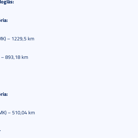
loglás:
ria:
(MK) – 1229,5 km
) – 893,18 km
ria:
f (MK) – 510,04 km
r