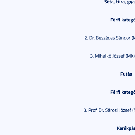
Séta, túra, gya
Férfi kategó
2. Dr. Beszédes Sándor 
3. Mihalkó József (MK
Futás
Férfi kategó
3. Prof. Dr. Sárosi Józse
Kerékpá