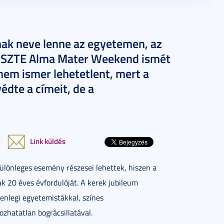
nak neve lenne az egyetemen, az
Az SZTE Alma Mater Weekend ismét
nem ismer lehetetlent, mert a
édte a címeit, de a
Link küldés
ülönleges esemény részesei lehettek, hiszen a
 20 éves évfordulóját. A kerek jubileum
lenlegi egyetemistákkal, színes
zhatatlan bográcsillatával.