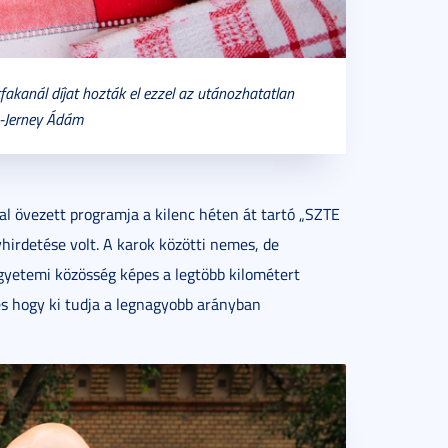
fakanál díjat hozták el ezzel az utánozhatatlan
s-Jerney Ádám
l övezett programja a kilenc héten át tartó „SZTE
irdetése volt. A karok közötti nemes, de
egyetemi közösség képes a legtöbb kilométert
és hogy ki tudja a legnagyobb arányban