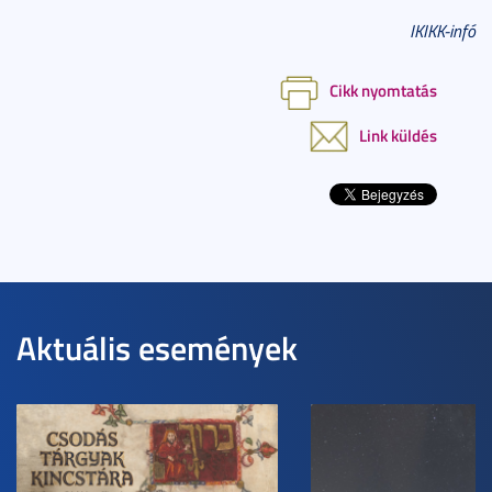
IKIKK-infó
Cikk nyomtatás
Link küldés
Aktuális események