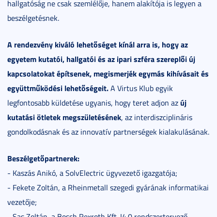
hallgatóság ne csak szemlélője, hanem alakítója is legyen a
beszélgetésnek.
A rendezvény kiváló lehetőséget kínál arra is, hogy az
egyetem kutatói, hallgatói és az ipari szféra szereplői új
kapcsolatokat építsenek, megismerjék egymás kihívásait és
együttműködési lehetőségeit.
A Virtus Klub egyik
új
legfontosabb küldetése ugyanis, hogy teret adjon az
kutatási ötletek megszületésének
, az interdiszciplináris
gondolkodásnak és az innovatív partnerségek kialakulásának.
Beszélgetőpartnerek:
- Kaszás Anikó, a SolvElectric ügyvezető igazgatója;
- Fekete Zoltán, a Rheinmetall szegedi gyárának informatikai
vezetője;
- Sas Zoltán, a Bosch Rexroth Kft. I4.0 rendszertervező