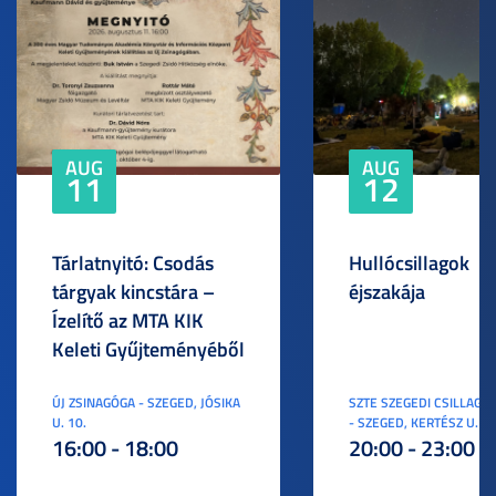
AUG
AUG
11
12
Tárlatnyitó: Csodás
Hullócsillagok
tárgyak kincstára –
éjszakája
Ízelítő az MTA KIK
Keleti Gyűjteményéből
ÚJ ZSINAGÓGA - SZEGED, JÓSIKA
SZTE SZEGEDI CSILLAGV
U. 10.
- SZEGED, KERTÉSZ U. 3.
16:00 - 18:00
20:00 - 23:00