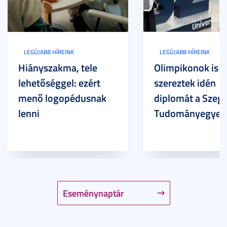
LEGÚJABB HÍREINK
LEGÚJABB HÍREINK
Hiányszakma, tele
Olimpikonok is
lehetőséggel: ezért
szereztek idén
menő logopédusnak
diplomát a Szege
lenni
Tudományegyet
Eseménynaptár