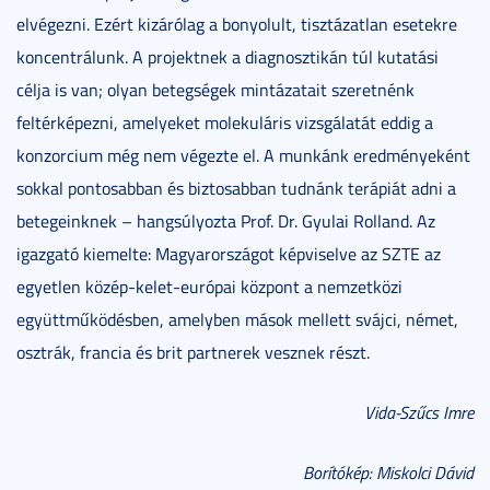
elvégezni. Ezért kizárólag a bonyolult, tisztázatlan esetekre
koncentrálunk. A projektnek a diagnosztikán túl kutatási
célja is van; olyan betegségek mintázatait szeretnénk
feltérképezni, amelyeket molekuláris vizsgálatát eddig a
konzorcium még nem végezte el. A munkánk eredményeként
sokkal pontosabban és biztosabban tudnánk terápiát adni a
betegeinknek – hangsúlyozta Prof. Dr. Gyulai Rolland. Az
igazgató kiemelte: Magyarországot képviselve az SZTE az
egyetlen közép-kelet-európai központ a nemzetközi
együttműködésben, amelyben mások mellett svájci, német,
osztrák, francia és brit partnerek vesznek részt.
Vida-Szűcs Imre
Borítókép: Miskolci Dávid