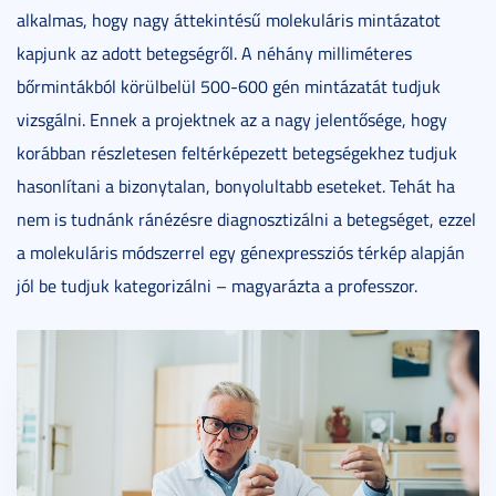
alkalmas, hogy nagy áttekintésű molekuláris mintázatot
kapjunk az adott betegségről. A néhány milliméteres
bőrmintákból körülbelül 500-600 gén mintázatát tudjuk
vizsgálni. Ennek a projektnek az a nagy jelentősége, hogy
korábban részletesen feltérképezett betegségekhez tudjuk
hasonlítani a bizonytalan, bonyolultabb eseteket. Tehát ha
nem is tudnánk ránézésre diagnosztizálni a betegséget, ezzel
a molekuláris módszerrel egy génexpressziós térkép alapján
jól be tudjuk kategorizálni – magyarázta a professzor.