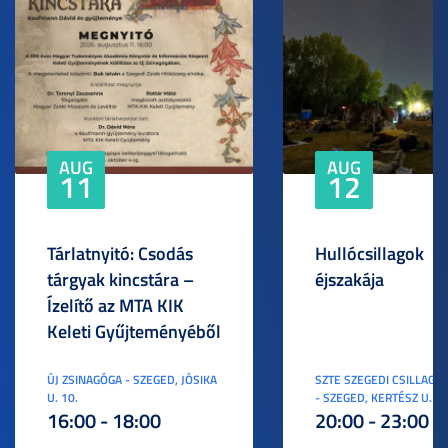
AUG
AUG
11
12
Tárlatnyitó: Csodás
Hullócsillagok
tárgyak kincstára –
éjszakája
Ízelítő az MTA KIK
Keleti Gyűjteményéből
ÚJ ZSINAGÓGA - SZEGED, JÓSIKA
SZTE SZEGEDI CSILLAGV
U. 10.
- SZEGED, KERTÉSZ U. 3.
16:00 - 18:00
20:00 - 23:00