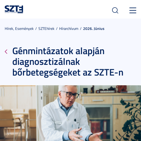
Toggl
navig
Hírek, Események
SZTEhírek
Hírarchívum
2026. Június
Génmintázatok alapján
diagnosztizálnak
bőrbetegségeket az SZTE-n