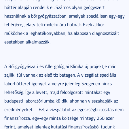
háttér alapján rendelik el. Számos olyan gyógyszert
használnak a bőrgyógyászatban, amelyek speciálisan egy-egy
fehérjére, jelátviteli molekulára hatnak. Ezek akkor
működnek a leghatékonyabban, ha alaposan diagnosztizált
esetekben alkalmazzák.
A Bőrgyógyászati és Allergológiai Klinika új projektje már
zajlik, túl vannak az első tíz betegen. A vizsgálat speciális
laborhátteret igényel, amelyre jelenleg Szegeden nincs
lehetőség. Így a levett, majd feldolgozott mintákat egy
budapesti laboratóriumba küldik, ahonnan visszakapják az
eredményeket. – Ezt a vizsgálatot az egészségbiztosítás nem
finanszírozza, egy-egy minta költsége mintegy 250 ezer
forint, amelyet jelenleg kutatási finanszírozásból tudunk