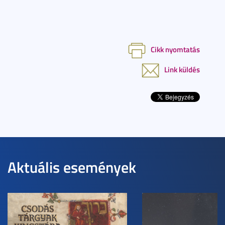
Cikk nyomtatás
Link küldés
Aktuális események