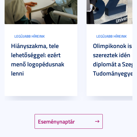
LEGÚJABB HÍREINK
LEGÚJABB HÍREINK
Hiányszakma, tele
Olimpikonok is
lehetőséggel: ezért
szereztek idén
menő logopédusnak
diplomát a Szege
lenni
Tudományegyet
Eseménynaptár