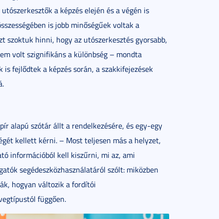
 utószerkesztők a képzés elején és a végén is
összességében is jobb minőségűek voltak a
zt szoktuk hinni, hogy az utószerkesztés gyorsabb,
nem volt szignifikáns a különbség – mondta
is fejlődtek a képzés során, a szakkifejezések
á.
pír alapú szótár állt a rendelkezésére, és egy-egy
gét kellett kérni. – Most teljesen más a helyzet,
ó információból kell kiszűrni, mi az, ami
gatók segédeszközhasználatáról szólt: miközben
ák, hogyan változik a fordítói
övegtípustól függően.