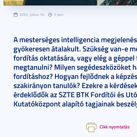
2026. június 16.
5 perc
A mesterséges intelligencia megjelenésé
gyökeresen átalakult. Szükség van-e
fordítás oktatására, vagy elég a géppel
megtanulni? Milyen segédeszközöket ha
fordításhoz? Hogyan fejlődnek a képzés
szakirányon tanulók? Ezekre a kérdések
érdeklődők az SZTE BTK Fordítói és Ut
Kutatóközpont alapító tagjainak beszé
Cikk nyomtatás