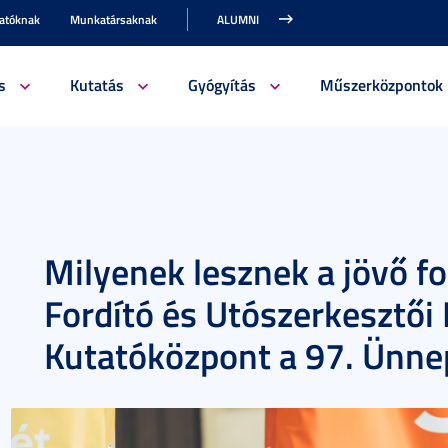
gatóknak
Munkatársaknak
ALUMNI
s
Kutatás
Gyógyítás
Műszerközpontok
Milyenek lesznek a jövő fo
Fordító és Utószerkesztő
Kutatóközpont a 97. Ünne