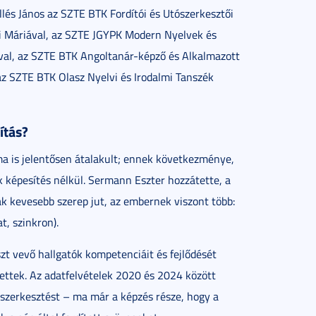
llés János az SZTE BTK Fordítói és Utószerkesztői
kti Máriával, az SZTE JGYPK Modern Nyelvek és
val, az SZTE BTK Angoltanár-képző és Alkalmazott
az SZTE BTK Olasz Nyelvi és Irodalmi Tanszék
ítás?
ma is jelentősen átalakult; ennek következménye,
 képesítés nélkül. Sermann Eszter hozzátette, a
nak kevesebb szerep jut, az embernek viszont több:
at, szinkron).
zt vevő hallgatók kompetenciáit és fejlődését
lettek. Az adatfelvételek 2020 és 2024 között
ószerkesztést – ma már a képzés része, hogy a