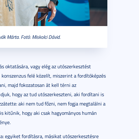
nyák Márta. Fotó: Miskolci Dávid.
s oktatására, vagy elég az utószerkesztést
konszenzus felé közelít, miszerint a fordítóképzés
i, majd fokozatosan át kell térni az
juk, hogy az tud utószerkeszteni, aki fordítani is
átette: aki nem tud főzni, nem fogja megtalálni a
n is kitűnik, hogy aki csak hagyományos humán
ménye.
ta: egyiket fordításra, másikat utószerkesztésre