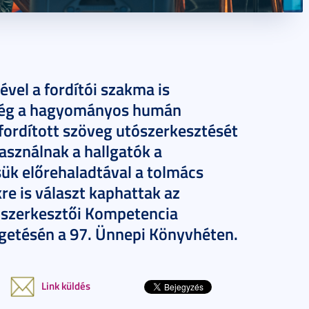
vel a fordítói szakma is
 még a hagyományos humán
 fordított szöveg utószerkesztését
sználnak a hallgatók a
ük előrehaladtával a tolmács
re is választ kaphattak az
ószerkesztői Kompetencia
lgetésén a 97. Ünnepi Könyvhéten.
Link küldés