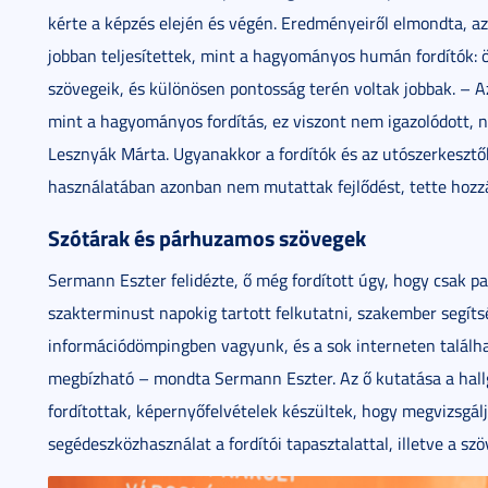
kérte a képzés elején és végén. Eredményeiről elmondta, az
jobban teljesítettek, mint a hagyományos humán fordítók: 
szövegeik, és különösen pontosság terén voltak jobbak. – A
mint a hagyományos fordítás, ez viszont nem igazolódott, 
Lesznyák Márta. Ugyanakkor a fordítók és az utószerkesztők 
használatában azonban nem mutattak fejlődést, tette hozz
Szótárak és párhuzamos szövegek
Sermann Eszter felidézte, ő még fordított úgy, hogy csak pa
szakterminust napokig tartott felkutatni, szakember segítsé
információdömpingben vagyunk, és a sok interneten találhat
megbízható – mondta Sermann Eszter. Az ő kutatása a hall
fordítottak, képernyőfelvételek készültek, hogy megvizsgálj
segédeszközhasználat a fordítói tapasztalattal, illetve a sz