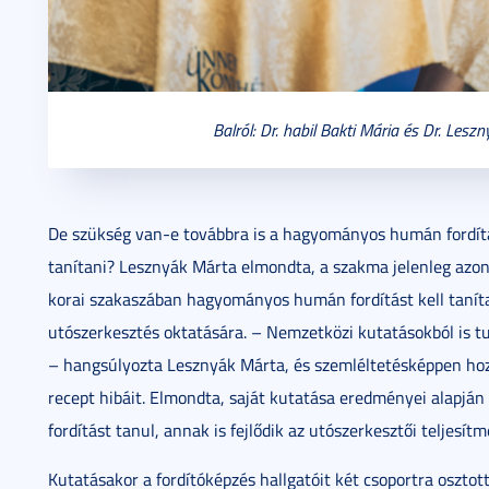
Balról: Dr. habil Bakti Mária és Dr. Lesz
De szükség van-e továbbra is a hagyományos humán fordítá
tanítani? Lesznyák Márta elmondta, a szakma jelenleg azon 
korai szakaszában hagyományos humán fordítást kell tanítan
utószerkesztés oktatására. – Nemzetközi kutatásokból is tud
– hangsúlyozta Lesznyák Márta, és szemléltetésképpen hozz
recept hibáit. Elmondta, saját kutatása eredményei alapjá
fordítást tanul, annak is fejlődik az utószerkesztői teljesít
Kutatásakor a fordítóképzés hallgatóit két csoportra osztot