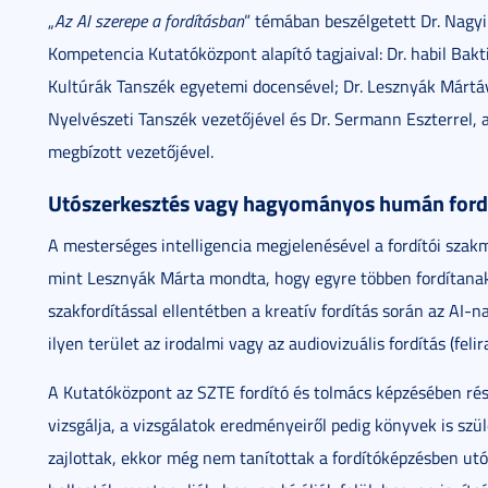
„
Az AI szerepe a fordításban
” témában beszélgetett Dr. Nagyi
Kompetencia Kutatóközpont alapító tagjaival: Dr. habil Ba
Kultúrák Tanszék egyetemi docensével; Dr. Lesznyák Mártá
Nyelvészeti Tanszék vezetőjével és Dr. Sermann Eszterrel, 
megbízott vezetőjével.
Utószerkesztés vagy hagyományos humán ford
A mesterséges intelligencia megjelenésével a fordítói szak
mint Lesznyák Márta mondta, hogy egyre többen fordítanak
szakfordítással ellentétben a kreatív fordítás során az AI-
ilyen terület az irodalmi vagy az audiovizuális fordítás (felir
A Kutatóközpont az SZTE fordító és tolmács képzésében rés
vizsgálja, a vizsgálatok eredményeiről pedig könyvek is szü
zajlottak, ekkor még nem tanítottak a fordítóképzésben ut