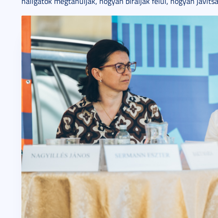
hallgatók megtanulják, hogyan bírálják felül, hogyan javítsá