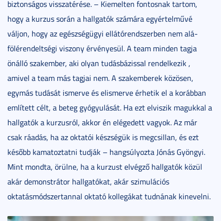
biztonságos visszatérése. – Kiemelten fontosnak tartom,
hogy a kurzus során a hallgatók számára egyértelművé
váljon, hogy az egészségügyi ellátórendszerben nem alá-
fölérendeltségi viszony érvényesül. A team minden tagja
önálló szakember, aki olyan tudásbázissal rendelkezik ,
amivel a team más tagjai nem. A szakemberek közösen,
egymás tudását ismerve és elismerve érhetik el a korábban
említett célt, a beteg gyógyulását. Ha ezt elviszik magukkal a
hallgatók a kurzusról, akkor én elégedett vagyok. Az már
csak ráadás, ha az oktatói készségük is megcsillan, és ezt
később kamatoztatni tudják – hangsúlyozta Jónás Gyöngyi.
Mint mondta, örülne, ha a kurzust elvégző hallgatók közül
akár demonstrátor hallgatókat, akár szimulációs
oktatásmódszertannal oktató kollegákat tudnának kinevelni.