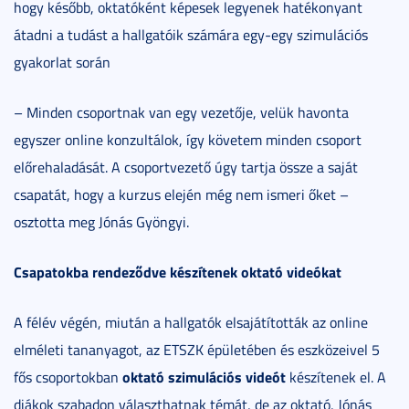
hogy később, oktatóként képesek legyenek hatékonyant
átadni a tudást a hallgatóik számára egy-egy szimulációs
gyakorlat során
– Minden csoportnak van egy vezetője, velük havonta
egyszer online konzultálok, így követem minden csoport
előrehaladását. A csoportvezető úgy tartja össze a saját
csapatát, hogy a kurzus elején még nem ismeri őket –
osztotta meg Jónás Gyöngyi.
Csapatokba rendeződve készítenek oktató videókat
A félév végén, miután a hallgatók elsajátították az online
elméleti tananyagot, az ETSZK épületében és eszközeivel 5
oktató szimulációs videót
fős csoportokban
készítenek el. A
diákok szabadon választhatnak témát, de az oktató, Jónás