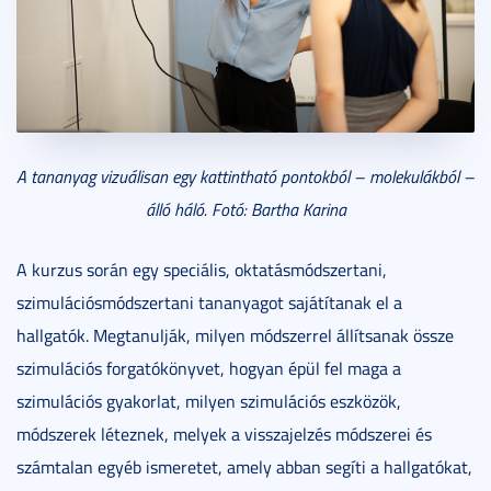
A tananyag vizuálisan egy kattintható pontokból – molekulákból –
álló háló. Fotó: Bartha Karina
A kurzus során egy speciális, oktatásmódszertani,
szimulációsmódszertani tananyagot sajátítanak el a
hallgatók. Megtanulják, milyen módszerrel állítsanak össze
szimulációs forgatókönyvet, hogyan épül fel maga a
szimulációs gyakorlat, milyen szimulációs eszközök,
módszerek léteznek, melyek a visszajelzés módszerei és
számtalan egyéb ismeretet, amely abban segíti a hallgatókat,