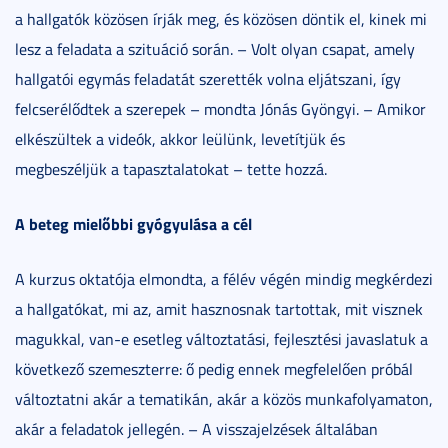
a hallgatók közösen írják meg, és közösen döntik el, kinek mi
lesz a feladata a szituáció során. – Volt olyan csapat, amely
hallgatói egymás feladatát szerették volna eljátszani, így
felcserélődtek a szerepek – mondta Jónás Gyöngyi. – Amikor
elkészültek a videók, akkor leülünk, levetítjük és
megbeszéljük a tapasztalatokat – tette hozzá.
A beteg mielőbbi gyógyulása a cél
A kurzus oktatója elmondta, a félév végén mindig megkérdezi
a hallgatókat, mi az, amit hasznosnak tartottak, mit visznek
magukkal, van-e esetleg változtatási, fejlesztési javaslatuk a
következő szemeszterre: ő pedig ennek megfelelően próbál
változtatni akár a tematikán, akár a közös munkafolyamaton,
akár a feladatok jellegén. – A visszajelzések általában