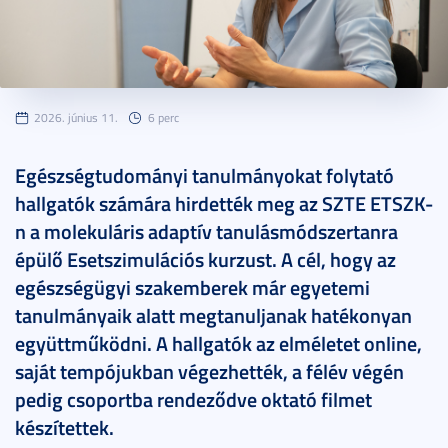
2026. június 11.
6 perc
Egészségtudományi tanulmányokat folytató
hallgatók számára hirdették meg az SZTE ETSZK-
n a molekuláris adaptív tanulásmódszertanra
épülő Esetszimulációs kurzust. A cél, hogy az
egészségügyi szakemberek már egyetemi
tanulmányaik alatt megtanuljanak hatékonyan
együttműködni. A hallgatók az elméletet online,
saját tempójukban végezhették, a félév végén
pedig csoportba rendeződve oktató filmet
készítettek.