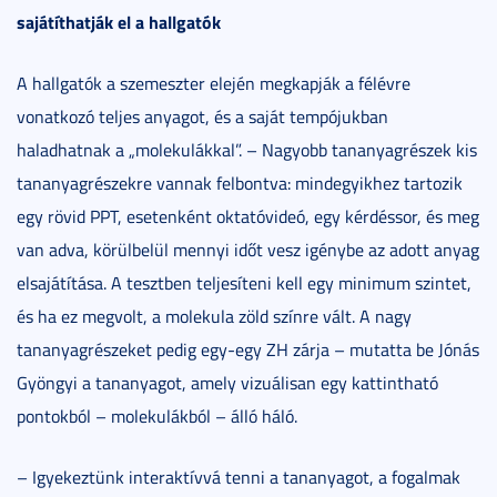
sajátíthatják el a hallgatók
A hallgatók a szemeszter elején megkapják a félévre
vonatkozó teljes anyagot, és a saját tempójukban
haladhatnak a „molekulákkal”. – Nagyobb tananyagrészek kis
tananyagrészekre vannak felbontva: mindegyikhez tartozik
egy rövid PPT, esetenként oktatóvideó, egy kérdéssor, és meg
van adva, körülbelül mennyi időt vesz igénybe az adott anyag
elsajátítása. A tesztben teljesíteni kell egy minimum szintet,
és ha ez megvolt, a molekula zöld színre vált. A nagy
tananyagrészeket pedig egy-egy ZH zárja – mutatta be Jónás
Gyöngyi a tananyagot, amely vizuálisan egy kattintható
pontokból – molekulákból – álló háló.
– Igyekeztünk interaktívvá tenni a tananyagot, a fogalmak