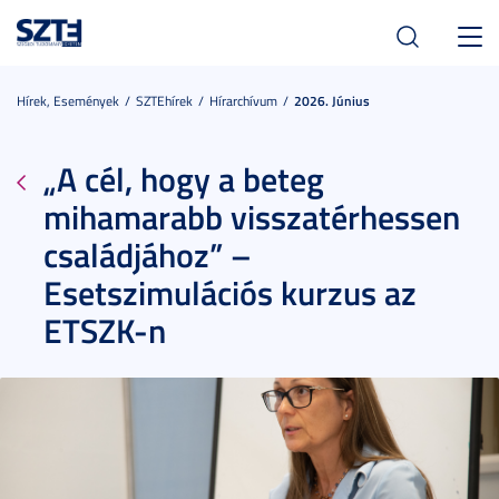
Toggl
navig
Hírek, Események
SZTEhírek
Hírarchívum
2026. Június
„A cél, hogy a beteg
mihamarabb visszatérhessen
családjához” –
Esetszimulációs kurzus az
ETSZK-n