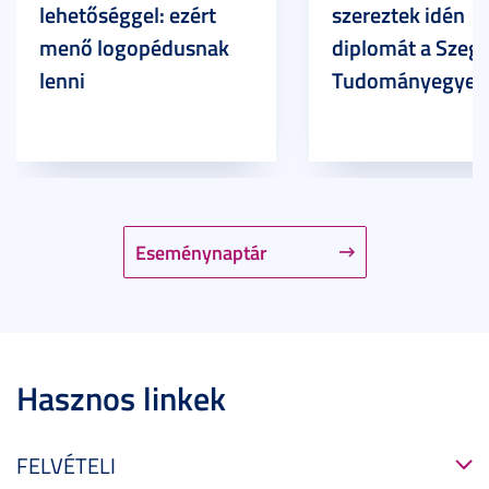
lehetőséggel: ezért
szereztek idén
menő logopédusnak
diplomát a Szege
lenni
Tudományegyet
Eseménynaptár
Hasznos linkek
FELVÉTELI