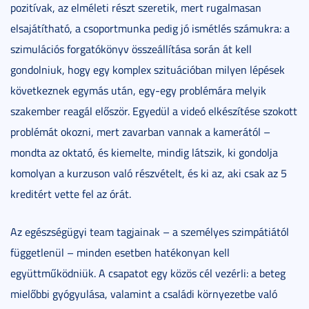
pozitívak, az elméleti részt szeretik, mert rugalmasan
elsajátítható, a csoportmunka pedig jó ismétlés számukra: a
szimulációs forgatókönyv összeállítása során át kell
gondolniuk, hogy egy komplex szituációban milyen lépések
következnek egymás után, egy-egy problémára melyik
szakember reagál először. Egyedül a videó elkészítése szokott
problémát okozni, mert zavarban vannak a kamerától –
mondta az oktató, és kiemelte, mindig látszik, ki gondolja
komolyan a kurzuson való részvételt, és ki az, aki csak az 5
kreditért vette fel az órát.
Az egészségügyi team tagjainak – a személyes szimpátiától
függetlenül – minden esetben hatékonyan kell
együttműködniük. A csapatot egy közös cél vezérli: a beteg
mielőbbi gyógyulása, valamint a családi környezetbe való