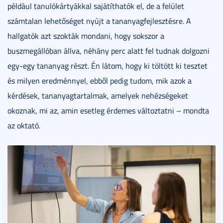
például tanulókártyákkal sajátíthatók el, de a felület
számtalan lehetőséget nyújt a tananyagfejlesztésre. A
hallgatók azt szokták mondani, hogy sokszor a
buszmegállóban állva, néhány perc alatt fel tudnak dolgozni
egy-egy tananyag részt. Én látom, hogy ki töltött ki tesztet
és milyen eredménnyel, ebből pedig tudom, mik azok a
kérdések, tananyagtartalmak, amelyek nehézségeket
okoznak, mi az, amin esetleg érdemes változtatni – mondta
az oktató.