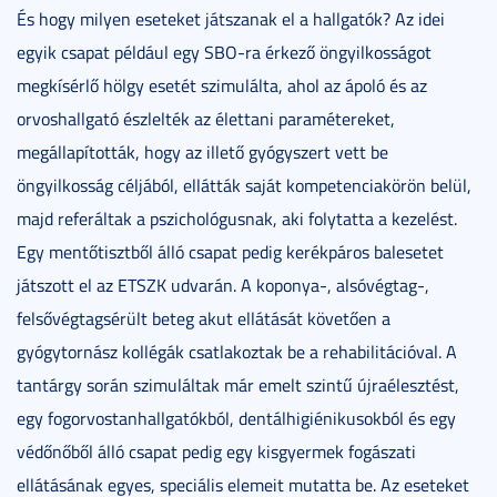
És hogy milyen eseteket játszanak el a hallgatók? Az idei
egyik csapat például egy SBO-ra érkező öngyilkosságot
megkísérlő hölgy esetét szimulálta, ahol az ápoló és az
orvoshallgató észlelték az élettani paramétereket,
megállapították, hogy az illető gyógyszert vett be
öngyilkosság céljából, ellátták saját kompetenciakörön belül,
majd referáltak a pszichológusnak, aki folytatta a kezelést.
Egy mentőtisztből álló csapat pedig kerékpáros balesetet
játszott el az ETSZK udvarán. A koponya-, alsóvégtag-,
felsővégtagsérült beteg akut ellátását követően a
gyógytornász kollégák csatlakoztak be a rehabilitációval. A
tantárgy során szimuláltak már emelt szintű újraélesztést,
egy fogorvostanhallgatókból, dentálhigiénikusokból és egy
védőnőből álló csapat pedig egy kisgyermek fogászati
ellátásának egyes, speciális elemeit mutatta be. Az eseteket