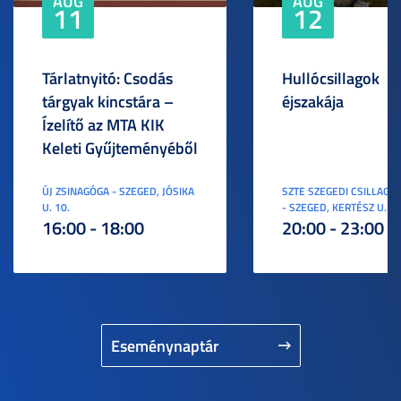
AUG
AUG
11
12
Tárlatnyitó: Csodás
Hullócsillagok
tárgyak kincstára –
éjszakája
Ízelítő az MTA KIK
Keleti Gyűjteményéből
ÚJ ZSINAGÓGA - SZEGED, JÓSIKA
SZTE SZEGEDI CSILLAGV
U. 10.
- SZEGED, KERTÉSZ U. 3.
16:00 - 18:00
20:00 - 23:00
Eseménynaptár