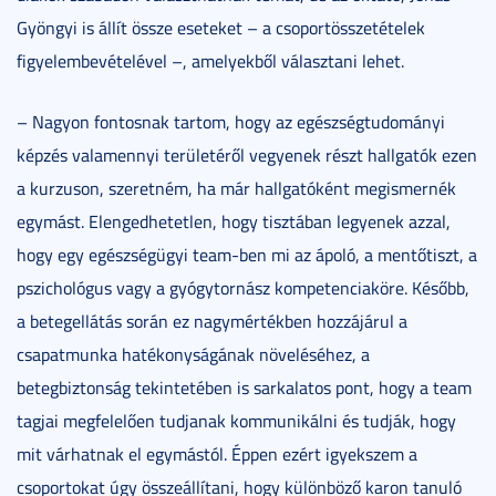
Gyöngyi is állít össze eseteket – a csoportösszetételek
figyelembevételével –, amelyekből választani lehet.
– Nagyon fontosnak tartom, hogy az egészségtudományi
képzés valamennyi területéről vegyenek részt hallgatók ezen
a kurzuson, szeretném, ha már hallgatóként megismernék
egymást. Elengedhetetlen, hogy tisztában legyenek azzal,
hogy egy egészségügyi team-ben mi az ápoló, a mentőtiszt, a
pszichológus vagy a gyógytornász kompetenciaköre. Később,
a betegellátás során ez nagymértékben hozzájárul a
csapatmunka hatékonyságának növeléséhez, a
betegbiztonság tekintetében is sarkalatos pont, hogy a team
tagjai megfelelően tudjanak kommunikálni és tudják, hogy
mit várhatnak el egymástól. Éppen ezért igyekszem a
csoportokat úgy összeállítani, hogy különböző karon tanuló