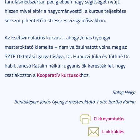
tanulásmódszertan pedig ebben nagy segítséget nyújt,
hiszen mivel eltér a hagyományostól, a kurzus teljesítése
sokszor pihentető a stresszes vizsgaidőszakban.
Az Esetszimulációs kurzus – ahogy Jónás Gyöngyi
mesteroktató kiemelte – nem valósulhatott volna meg az
SZTE Oktatási Igazgatósága, Dr. Hupuczi Júlia és Tóthné Dr.
habil. Jancsó Katalin nélkül: ugyanis ők keresték fel, hogy
Kooperatív kurzusok
csatlakozzon a
hoz.
Balog Helga
Borítóképen: Jónás Gyöngyi mesteroktató. Fotó: Bartha Karina
Cikk nyomtatás
Link küldés