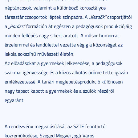
néptáncosok, valamint a különböző korosztályos
társastánccsoportok léptek színpadra. A
„Kezdők”
csoportjától
a
„Parázs”
formáción át egészen a pedagógusok produkciójáig
minden fellépés nagy sikert aratott. A műsor humorral,
érzelemmel és lendülettel vezette végig a közönséget az
iskola sokszínű művészeti életén.
Az előadásokat a gyermekek lelkesedése, a pedagógusok
szakmai igényessége és a közös alkotás öröme tette igazán
emlékezetessé. A tanári meglepetésprodukció különösen
nagy tapsot kapott a gyermekek és a szülők részéről
egyaránt.
A rendezvény megvalósítását az SZTE fenntartói
közreműködése, Szeged Megyei Jogú Város