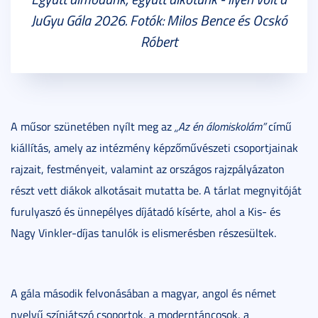
JuGyu Gála 2026. Fotók: Milos Bence és Ocskó
Róbert
A műsor szünetében nyílt meg az
„Az én álomiskolám”
című
kiállítás, amely az intézmény képzőművészeti csoportjainak
rajzait, festményeit, valamint az országos rajzpályázaton
részt vett diákok alkotásait mutatta be. A tárlat megnyitóját
furulyaszó és ünnepélyes díjátadó kísérte, ahol a Kis- és
Nagy Vinkler-díjas tanulók is elismerésben részesültek.
A gála második felvonásában a magyar, angol és német
nyelvű színjátszó csoportok, a moderntáncosok, a