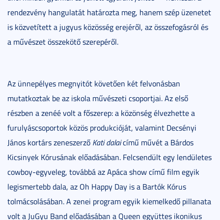
rendezvény hangulatát határozta meg, hanem szép üzenetet
is közvetített a jugyus közösség erejéről, az összefogásról és
a művészet összekötő szerepéről.
Az ünnepélyes megnyitót követően két felvonásban
mutatkoztak be az iskola művészeti csoportjai. Az első
részben a zenéé volt a főszerep: a közönség élvezhette a
furulyáscsoportok közös produkcióját, valamint Decsényi
János kortárs zeneszerző
Kati dalai
című művét a Bárdos
Kicsinyek Kórusának előadásában. Felcsendült egy lendületes
cowboy-egyveleg, továbbá az Apáca show című film egyik
legismertebb dala, az Oh Happy Day is a Bartók Kórus
tolmácsolásában. A zenei program egyik kiemelkedő pillanata
volt a JuGyu Band előadásában a Queen együttes ikonikus