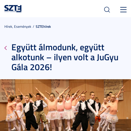
Toggl
navig
Hírek, Események
SZTEhírek
Együtt álmodunk, együtt
alkotunk – ilyen volt a JuGyu
Gála 2026!