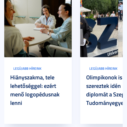
LEGÚJABB HÍREINK
LEGÚJABB HÍREINK
Hiányszakma, tele
Olimpikonok is
lehetőséggel: ezért
szereztek idén
menő logopédusnak
diplomát a Szege
lenni
Tudományegyet