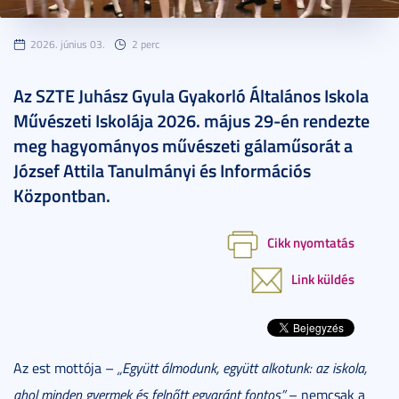
2026. június 03.
2 perc
Az SZTE Juhász Gyula Gyakorló Általános Iskola
Művészeti Iskolája 2026. május 29-én rendezte
meg hagyományos művészeti gálaműsorát a
József Attila Tanulmányi és Információs
Központban.
Cikk nyomtatás
Link küldés
Az est mottója –
„Együtt álmodunk, együtt alkotunk: az iskola,
ahol minden gyermek és felnőtt egyaránt fontos”
– nemcsak a