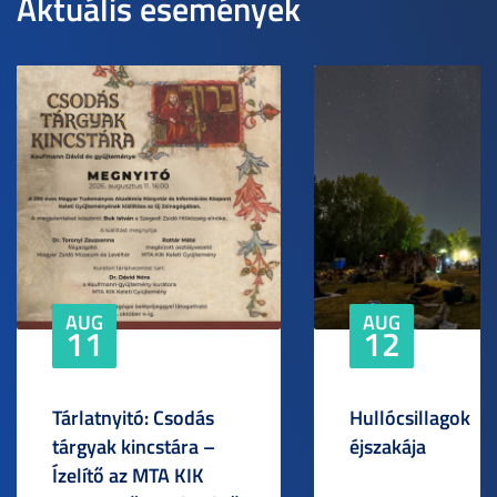
Aktuális események
AUG
AUG
11
12
Tárlatnyitó: Csodás
Hullócsillagok
tárgyak kincstára –
éjszakája
Ízelítő az MTA KIK