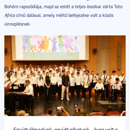
Bohém rapszódiája, majd az estét a teljes összkar zárta Toto
Africa
című dalával, amely méltó befejezése volt a közös
ünneplésnek.
Együtt álmodunk, együtt alkotunk - ilyen volt a