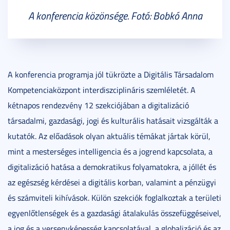
A konferencia közönsége. Fotó: Bobkó Anna
A konferencia programja jól tükrözte a Digitális Társadalom
Kompetenciaközpont interdiszciplináris szemléletét. A
kétnapos rendezvény 12 szekciójában a digitalizáció
társadalmi, gazdasági, jogi és kulturális hatásait vizsgálták a
kutatók. Az előadások olyan aktuális témákat jártak körül,
mint a mesterséges intelligencia és a jogrend kapcsolata, a
digitalizáció hatása a demokratikus folyamatokra, a jóllét és
az egészség kérdései a digitális korban, valamint a pénzügyi
és számviteli kihívások. Külön szekciók foglalkoztak a területi
egyenlőtlenségek és a gazdasági átalakulás összefüggéseivel,
a jog és a versenyképesség kapcsolatával, a globalizáció és az