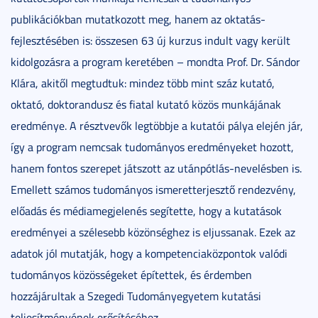
publikációkban mutatkozott meg, hanem az oktatás-
fejlesztésében is: összesen 63 új kurzus indult vagy került
kidolgozásra a program keretében – mondta Prof. Dr. Sándor
Klára, akitől megtudtuk: mindez több mint száz kutató,
oktató, doktorandusz és fiatal kutató közös munkájának
eredménye. A résztvevők legtöbbje a kutatói pálya elején jár,
így a program nemcsak tudományos eredményeket hozott,
hanem fontos szerepet játszott az utánpótlás-nevelésben is.
Emellett számos tudományos ismeretterjesztő rendezvény,
előadás és médiamegjelenés segítette, hogy a kutatások
eredményei a szélesebb közönséghez is eljussanak. Ezek az
adatok jól mutatják, hogy a kompetenciaközpontok valódi
tudományos közösségeket építettek, és érdemben
hozzájárultak a Szegedi Tudományegyetem kutatási
teljesítményének erősítéséhez.