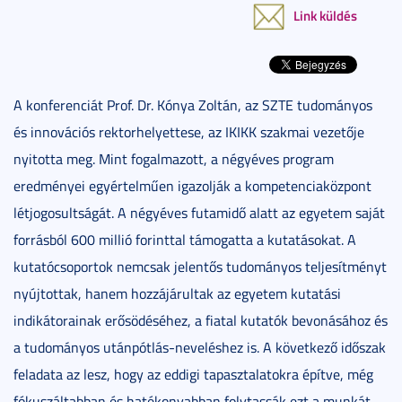
Link küldés
A konferenciát Prof. Dr. Kónya Zoltán, az SZTE tudományos
és innovációs rektorhelyettese, az IKIKK szakmai vezetője
nyitotta meg. Mint fogalmazott, a négyéves program
eredményei egyértelműen igazolják a kompetenciaközpont
létjogosultságát. A négyéves futamidő alatt az egyetem saját
forrásból 600 millió forinttal támogatta a kutatásokat. A
kutatócsoportok nemcsak jelentős tudományos teljesítményt
nyújtottak, hanem hozzájárultak az egyetem kutatási
indikátorainak erősödéséhez, a fiatal kutatók bevonásához és
a tudományos utánpótlás-neveléshez is. A következő időszak
feladata az lesz, hogy az eddigi tapasztalatokra építve, még
fókuszáltabban és hatékonyabban folytassák ezt a munkát.