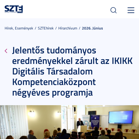
Toggl
navig
Hírek, Események
SZTEhírek
Hírarchívum
2026. Június
Jelentős tudományos
eredményekkel zárult az IKIKK
Digitális Társadalom
Kompetenciaközpont
négyéves programja