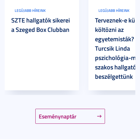
LEGÚJABB HÍREINK
LEGÚJABB HÍREINK
SZTE hallgatók sikerei
Terveznek-e külf
a Szeged Box Clubban
költözni az
egyetemisták? –
Turcsik Linda
pszichológia-ma
szakos hallgatóv
beszélgettünk
Eseménynaptár