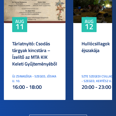
AUG
AUG
11
12
Tárlatnyitó: Csodás
Hullócsillagok
tárgyak kincstára –
éjszakája
Ízelítő az MTA KIK
Keleti Gyűjteményéből
ÚJ ZSINAGÓGA - SZEGED, JÓSIKA
SZTE SZEGEDI CSILLAGV
U. 10.
- SZEGED, KERTÉSZ U. 3.
16:00 - 18:00
20:00 - 23:00