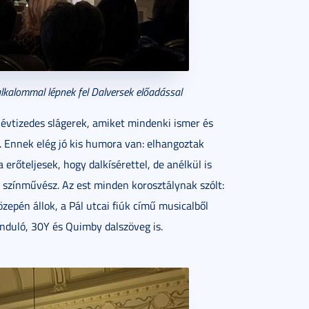
kalommal lépnek fel Dalversek előadással
évtizedes slágerek, amiket mindenki ismer és
g. Ennek elég jó kis humora van: elhangoztak
erőteljesek, hogy dalkísérettel, de anélkül is
 színművész. Az est minden korosztálynak szólt:
özepén állok, a Pál utcai fiúk című musicalből
nduló, 30Y és Quimby dalszöveg is.