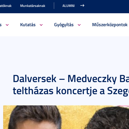
gatóknak
Munkatársaknak
ALUMNI
s
Kutatás
Gyógyítás
Műszerközpontok
Dalversek – Medveczky Ba
teltházas koncertje a Sze