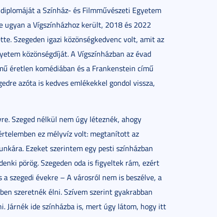
, diplomáját a Színház- és Filmművészeti Egyetem
re ugyan a Vígszínházhoz került, 2018 és 2022
ette. Szegeden igazi közönségkedvenc volt, amit az
gyetem közönségdíját. A Vígszínházban az évad
ímű éretlen komédiában és a Frankenstein című
edre azóta is kedves emlékekkel gondol vissza,
évre. Szeged nélkül nem úgy léteznék, ahogy
rtelemben ez mélyvíz volt: megtanított az
munkára. Ezeket szerintem egy pesti színházban
enki pörög. Szegeden oda is figyeltek rám, ezért
a szegedi évekre – A városról nem is beszélve, a
ben szeretnék élni. Szívem szerint gyakrabban
. Járnék ide színházba is, mert úgy látom, hogy itt