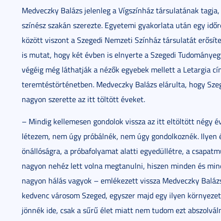
Medveczky Balázs jelenleg a Vígszínház társulatának tagja
színész szakán szerezte. Egyetemi gyakorlata után egy idő
között viszont a Szegedi Nemzeti Színház társulatát erősít
is mutat, hogy két évben is elnyerte a Szegedi Tudománye
végéig még láthatják a nézők egyebek mellett a Letargia c
teremtéstörténetben. Medveczky Balázs elárulta, hogy Szeg
nagyon szerette az itt töltött éveket.
– Mindig kellemesen gondolok vissza az itt eltöltött négy 
létezem, nem úgy próbálnék, nem úgy gondolkoznék. Ilyen é
önállóságra, a próbafolyamat alatti egyedüllétre, a csapat
nagyon nehéz lett volna megtanulni, hiszen minden és mind
nagyon hálás vagyok – emlékezett vissza Medveczky Balázs 
kedvenc városom Szeged, egyszer majd egy ilyen környezet
jönnék ide, csak a sűrű élet miatt nem tudom ezt abszolválni