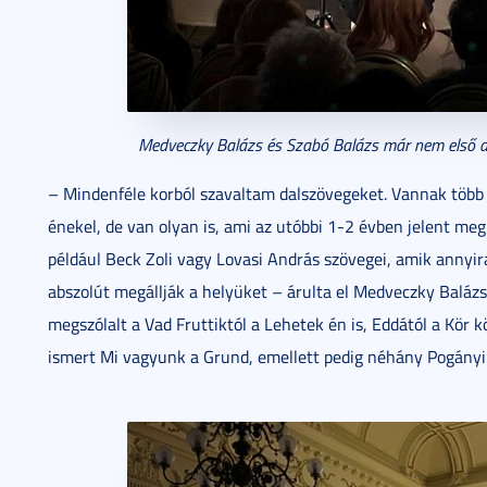
Medveczky Balázs és Szabó Balázs már nem első al
– Mindenféle korból szavaltam dalszövegeket. Vannak több 
énekel, de van olyan is, ami az utóbbi 1-2 évben jelent me
például Beck Zoli vagy Lovasi András szövegei, amik annyira 
abszolút megállják a helyüket – árulta el Medveczky Balázs
megszólalt a Vad Fruttiktól a Lehetek én is, Eddától a Kör k
ismert Mi vagyunk a Grund, emellett pedig néhány Pogányi