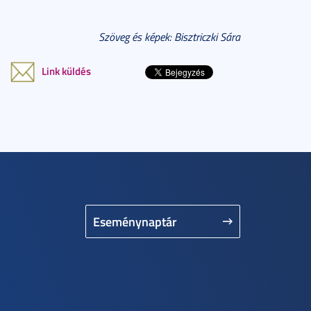
Szöveg és képek: Bisztriczki Sára
Link küldés
Eseménynaptár