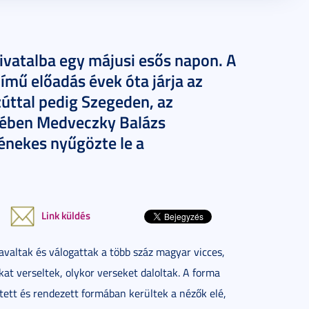
Hivatalba egy májusi esős napon. A
ímű előadás évek óta járja az
úttal pedig Szegeden, az
tében Medveczky Balázs
énekes nyűgözte le a
Link küldés
avaltak és válogattak a több száz magyar vicces,
at verseltek, olykor verseket daloltak. A forma
ett és rendezett formában kerültek a nézők elé,