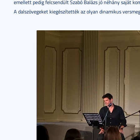
emellett pedig felcsendült Szabó Balázs jó néhány saját komp
A dalszövegeket kiegészítették az olyan dinamikus versmegz