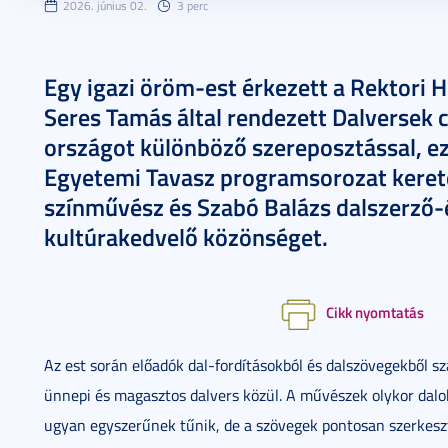
2026. június 02.
3 perc
Egy igazi öröm-est érkezett a Rektori 
Seres Tamás által rendezett Dalversek c
országot különböző szereposztással, ez
Egyetemi Tavasz programsorozat kere
színművész és Szabó Balázs dalszerző-
kultúrakedvelő közönséget.
Cikk nyomtatás
Az est során előadók dal-fordításokból és dalszövegekből sz
ünnepi és magasztos dalvers közül. A művészek olykor dalok
ugyan egyszerűnek tűnik, de a szövegek pontosan szerkeszt