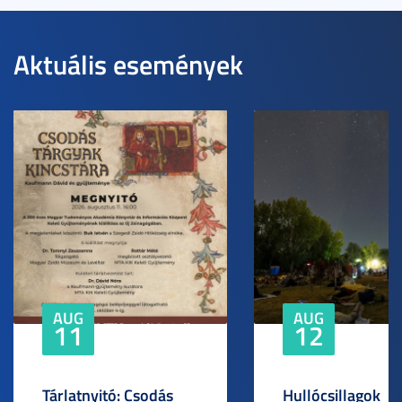
Aktuális események
AUG
AUG
11
12
Tárlatnyitó: Csodás
Hullócsillagok