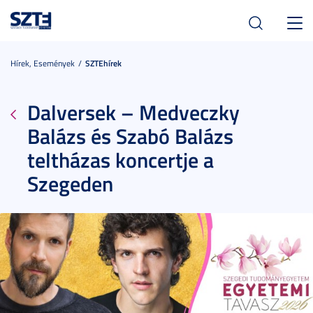
Toggl
navig
Hírek, Események
SZTEhírek
Dalversek – Medveczky
Balázs és Szabó Balázs
teltházas koncertje a
Szegeden