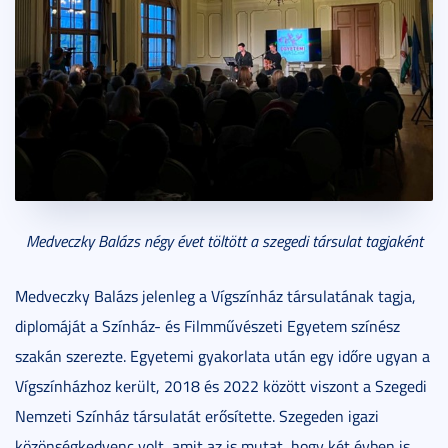
Medveczky Balázs négy évet töltött a szegedi társulat tagjaként
Medveczky Balázs jelenleg a Vígszínház társulatának tagja,
diplomáját a Színház- és Filmművészeti Egyetem színész
szakán szerezte. Egyetemi gyakorlata után egy időre ugyan a
Vígszínházhoz került, 2018 és 2022 között viszont a Szegedi
Nemzeti Színház társulatát erősítette. Szegeden igazi
közönségkedvenc volt, amit az is mutat, hogy két évben is