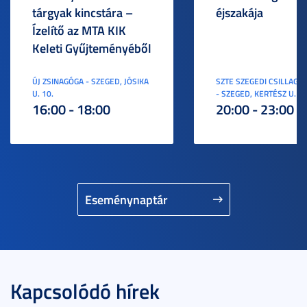
tárgyak kincstára –
éjszakája
Ízelítő az MTA KIK
Keleti Gyűjteményéből
ÚJ ZSINAGÓGA - SZEGED, JÓSIKA
SZTE SZEGEDI CSILLAGV
U. 10.
- SZEGED, KERTÉSZ U. 3.
16:00 - 18:00
20:00 - 23:00
Eseménynaptár
Kapcsolódó hírek