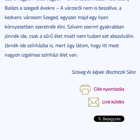
Balázs a szegedi évekre – A városról nem is beszélve, a
kedvenc városom Szeged, egyszer majd egy ilyen
környezetben szeretnék élni. Szívem szerint gyakrabban
jönnék ide, csak a sűrű élet miatt nem tudom ezt abszolválni.
Járnék ide színházba is, mert úgy látom, hogy itt most
nagyon izgalmas színházi élet van.
Szöveg és képek: Bisztriczki Sára
Cikk nyomtatás
Link küldés