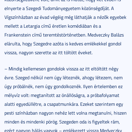
elnyerte a Szegedi Tudományegyetem közönségdíját. A
Vígszínházban az évad végéig még láthatják a nézők egyebek
mellett a Letargia című éretlen komédiában és a
Frankenstein című teremtéstörténetben. Medveczky Balázs
elárulta, hogy Szegedre azóta is kedves emlékekkel gondol
vissza, nagyon szerette az itt töltött éveket.
– Mindig kellemesen gondolok vissza az itt eltöltött négy
évre. Szeged nélkül nem úgy léteznék, ahogy létezem, nem
úgy próbálnék, nem úgy gondolkoznék. Ilyen értelemben ez
mélyvíz volt: megtanított az önállóságra, a próbafolyamat
alatti egyedüllétre, a csapatmunkára. Ezeket szerintem egy
pesti színházban nagyon nehéz lett volna megtanulni, hiszen
minden és mindenki pörög. Szegeden oda is figyeltek rám,
ezért nagyon hálás vagyok – emlékezett vissza Medveczky