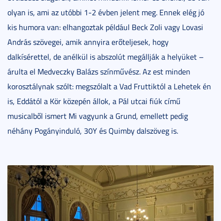
olyan is, ami az utóbbi 1-2 évben jelent meg. Ennek elég jó
kis humora van: elhangoztak például Beck Zoli vagy Lovasi
András szövegei, amik annyira erőteljesek, hogy
dalkísérettel, de anélkül is abszolút megállják a helyüket –
árulta el Medveczky Balázs színművész. Az est minden
korosztálynak szólt: megszólalt a Vad Fruttiktól a Lehetek én
is, Eddától a Kör közepén állok, a Pál utcai fiúk című
musicalből ismert Mi vagyunk a Grund, emellett pedig
néhány Pogányinduló, 30Y és Quimby dalszöveg is.