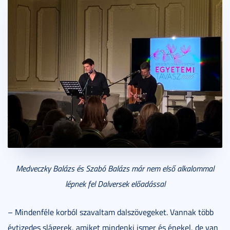
Medveczky Balázs és Szabó Balázs már nem első alkalommal
lépnek fel Dalversek előadással
– Mindenféle korból szavaltam dalszövegeket. Vannak több
évtizedes slágerek, amiket mindenki ismer és énekel, de van