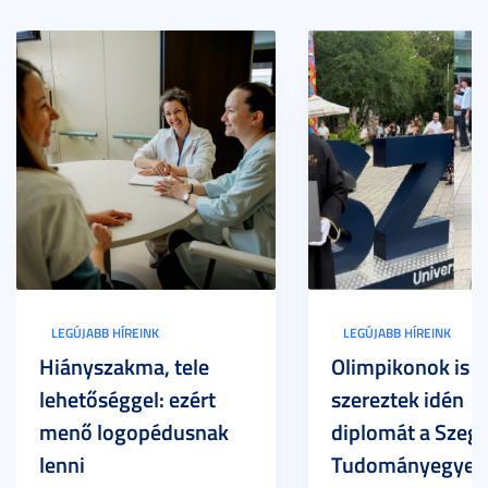
LEGÚJABB HÍREINK
LEGÚJABB HÍREINK
Hiányszakma, tele
Olimpikonok is
lehetőséggel: ezért
szereztek idén
menő logopédusnak
diplomát a Szege
lenni
Tudományegyet