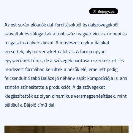
Az est során előadók dal-fordításokból és dalszövegekből
szavaltak és válogattak a több száz magyar vicces, ünnepi és
magasztos dalvers közül. A művészek olykor dalokat
verseltek, olykor verseket daloltak. A forma ugyan
egyszerűnek tűnik, de a szövegek pontosan szerkesztett és
rendezett formában kerültek a nézők elé, emellett pedig
felcsendült Szabó Balázs jó néhány saját kompozíciója is, ami
szintén színesítette a produkciót. A dalszövegeket
kiegészítették az olyan dinamikus versmegzenésítések, mint
például a Bájoló című dal.