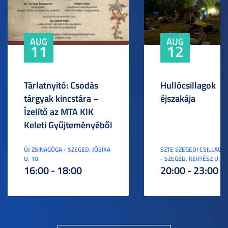
AUG
AUG
11
12
Tárlatnyitó: Csodás
Hullócsillagok
tárgyak kincstára –
éjszakája
Ízelítő az MTA KIK
Keleti Gyűjteményéből
ÚJ ZSINAGÓGA - SZEGED, JÓSIKA
SZTE SZEGEDI CSILLAGV
U. 10.
- SZEGED, KERTÉSZ U. 3.
16:00 - 18:00
20:00 - 23:00