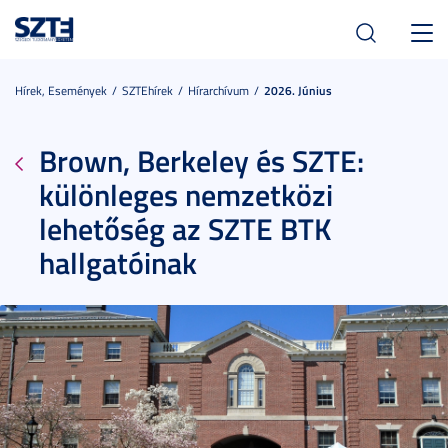
Toggl
navig
Hírek, Események
SZTEhírek
Hírarchívum
2026. Június
Brown, Berkeley és SZTE:
különleges nemzetközi
lehetőség az SZTE BTK
hallgatóinak