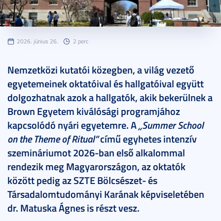
2026. június 26.
2 perc
Nemzetközi kutatói közegben, a világ vezető
egyetemeinek oktatóival és hallgatóival együtt
dolgozhatnak azok a hallgatók, akik bekerülnek a
Brown Egyetem kiválósági programjához
kapcsolódó nyári egyetemre. A
„Summer School
on the Theme of Ritual”
című egyhetes intenzív
szemináriumot 2026-ban első alkalommal
rendezik meg Magyarországon, az oktatók
között pedig az SZTE Bölcsészet- és
Társadalomtudományi Karának képviseletében
dr. Matuska Ágnes is részt vesz.