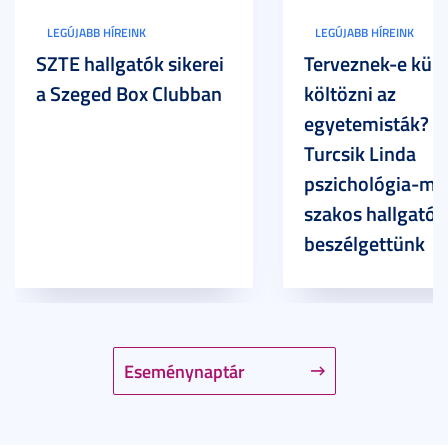
LEGÚJABB HÍREINK
LEGÚJABB HÍREINK
SZTE hallgatók sikerei
Terveznek-e külf
a Szeged Box Clubban
költözni az
egyetemisták? –
Turcsik Linda
pszichológia-ma
szakos hallgatóv
beszélgettünk
Eseménynaptár