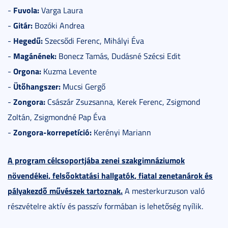
Fuvola:
-
Varga Laura
Gitár:
-
Bozóki Andrea
Hegedű:
-
Szecsődi Ferenc, Mihályi Éva
Magánének:
-
Bonecz Tamás, Dudásné Szécsi Edit
Orgona:
-
Kuzma Levente
Ütőhangszer:
-
Mucsi Gergő
Zongora:
-
Császár Zsuzsanna, Kerek Ferenc, Zsigmond
Zoltán, Zsigmondné Pap Éva
Zongora-korrepetíció:
-
Kerényi Mariann
A program célcsoportjába zenei szakgimnáziumok
növendékei, felsőoktatási hallgatók, fiatal zenetanárok és
pályakezdő művészek tartoznak.
A mesterkurzuson való
részvételre aktív és passzív formában is lehetőség nyílik.