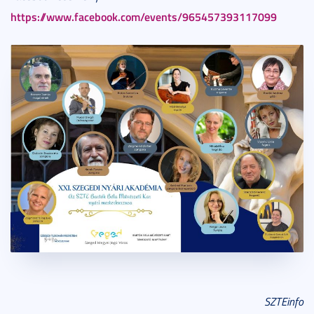
https://www.facebook.com/events/965457393117099
SZTEinfo