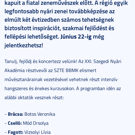
kapuit a fiatal zeneművészek előtt. A régió egyik
legfontosabb nyári zenei továbbképzése az
elmúlt két évtizedben számos tehetségnek
biztosított inspirációt, szakmai fejlődést és
fellépési lehetőséget.
Június 22-ig
még
jelentkezhetsz!
Tanulj, fejlődj és koncertezz velünk! Az XXI. Szegedi Nyári
Akadémia résztvevői az SZTE BBMK elismert
művésztanárainak vezetésével vehetnek részt intenzív
hangszeres és énekes kurzusokon. A programban idén az
alábbi oktatók vesznek részt:
Brácsa:
-
Botos Veronika
Cselló:
-
Mód Orsolya
Fagott:
-
Vizsolyi Lívia