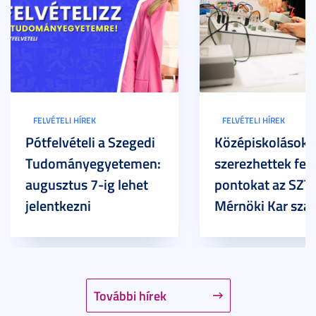
FELVÉTELI HÍREK
FELVÉTELI HÍREK
Pótfelvételi a Szegedi
Középiskolások
Tudományegyetemen:
szerezhettek felv
augusztus 7-ig lehet
pontokat az SZT
jelentkezni
Mérnöki Kar sza
További hírek