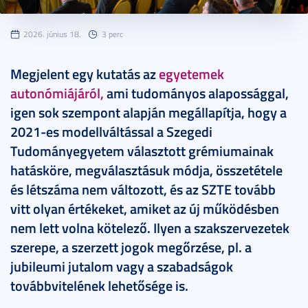
2026. június 18.
3 perc
Megjelent egy kutatás az
egyetemek
autonómiájáról,
ami tudományos alapossággal,
igen sok szempont alapján megállapítja, hogy a
2021-es modellváltással a Szegedi
Tudományegyetem választott grémiumainak
hatásköre, megválasztásuk módja, összetétele
és létszáma nem változott, és az SZTE tovább
vitt olyan értékeket, amiket az új működésben
nem lett volna kötelező. Ilyen a szakszervezetek
szerepe, a szerzett jogok megőrzése, pl. a
jubileumi jutalom vagy a szabadságok
továbbvitelének lehetősége is.