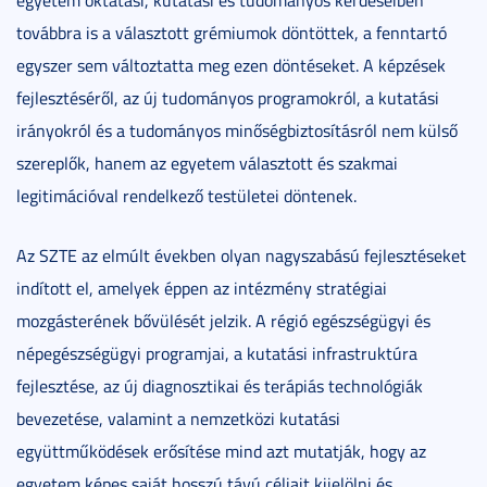
továbbra is a választott grémiumok döntöttek, a fenntartó
egyszer sem változtatta meg ezen döntéseket. A képzések
fejlesztéséről, az új tudományos programokról, a kutatási
irányokról és a tudományos minőségbiztosításról nem külső
szereplők, hanem az egyetem választott és szakmai
legitimációval rendelkező testületei döntenek.
Az SZTE az elmúlt években olyan nagyszabású fejlesztéseket
indított el, amelyek éppen az intézmény stratégiai
mozgásterének bővülését jelzik. A régió egészségügyi és
népegészségügyi programjai, a kutatási infrastruktúra
fejlesztése, az új diagnosztikai és terápiás technológiák
bevezetése, valamint a nemzetközi kutatási
együttműködések erősítése mind azt mutatják, hogy az
egyetem képes saját hosszú távú céljait kijelölni és