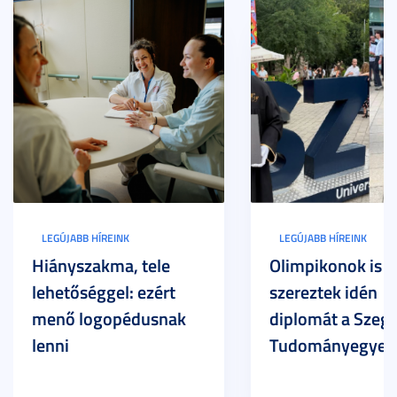
LEGÚJABB HÍREINK
LEGÚJABB HÍREINK
Hiányszakma, tele
Olimpikonok is
lehetőséggel: ezért
szereztek idén
menő logopédusnak
diplomát a Szege
lenni
Tudományegyet