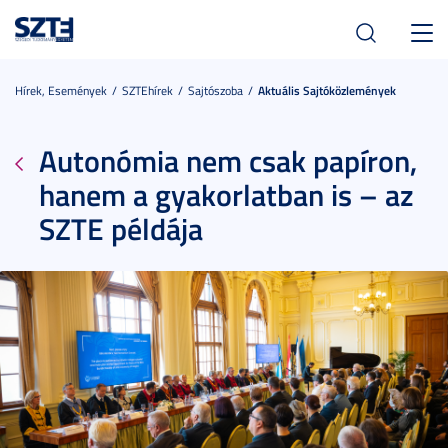
Toggl
navig
Hírek, Események
SZTEhírek
Sajtószoba
Aktuális Sajtóközlemények
Autonómia nem csak papíron,
hanem a gyakorlatban is – az
SZTE példája