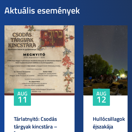
Aktuális események
AUG
AUG
11
12
Tárlatnyitó: Csodás
Hullócsillagok
tárgyak kincstára –
éjszakája