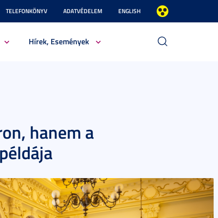
TELEFONKÖNYV
ADATVÉDELEM
ENGLISH
Hírek, Események
ron, hanem a
példája