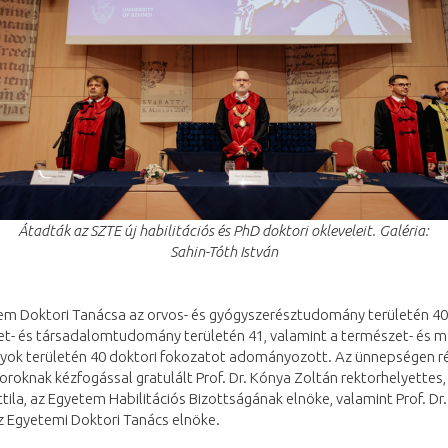
Átadták az SZTE új habilitációs és PhD doktori okleveleit. Galéria:
Sahin-Tóth István
em Doktori Tanácsa az orvos- és gyógyszerésztudomány területén 40
et- és társadalomtudomány területén 41, valamint a természet- és m
ok területén 40 doktori fokozatot adományozott. Az ünnepségen ré
oroknak kézfogással gratulált Prof. Dr. Kónya Zoltán rektorhelyettes, 
tila, az Egyetem Habilitációs Bizottságának elnöke, valamint Prof. Dr
z Egyetemi Doktori Tanács elnöke.