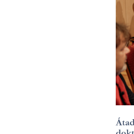
Átad
dokt