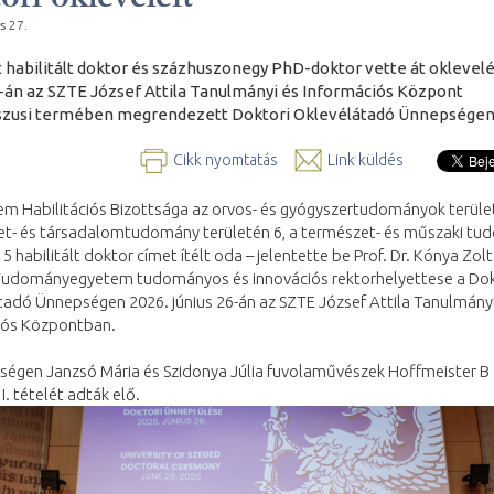
s 27.
 habilitált doktor és százhuszonegy PhD-doktor vette át oklevelé
6-án az SZTE József Attila Tanulmányi és Információs Központ
szusi termében megrendezett Doktori Oklevélátadó Ünnepségen
Cikk nyomtatás
Link küldés
m Habilitációs Bizottsága az orvos- és gyógyszertudományok terület
et- és társadalomtudomány területén 6, a természet- és műszaki t
 5 habilitált doktor címet ítélt oda – jelentette be Prof. Dr. Kónya Zolt
Tudományegyetem tudományos és innovációs rektorhelyettese a Dok
tadó Ünnepségen 2026. június 26-án az SZTE József Attila Tanulmányi
iós Központban.
ségen Janzsó Mária és Szidonya Júlia fuvolaművészek Hoffmeister B
I. tételét adták elő.