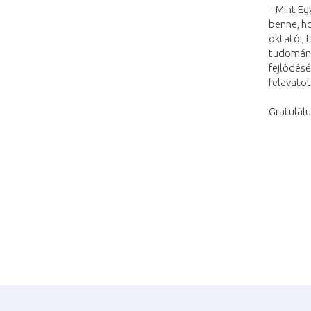
– Mint Eg
benne, ho
oktatói, 
tudomány
fejlődésé
felavatot
Gratulál