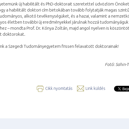
yetemünk új habilitált és PhD-doktorait szeretettel üdvözlöm Önöke
gy a habilitált doktori cím birtokában tovább folytatják magas szintű
tudományos, alkotó tevékenységüket, és a hazai, valamint a nemzetk
os életben további új eredményekkel járulnak hozzá tudományáguk
hez – mondta Prof. Dr. Kónya Zoltán, majd angol nyelven is köszöntö
t doktorokat.
unk a Szegedi Tudományegyetem frissen felavatott doktorainak!
Fotó: Sahin-T
Cikk nyomtatás
Link küldés