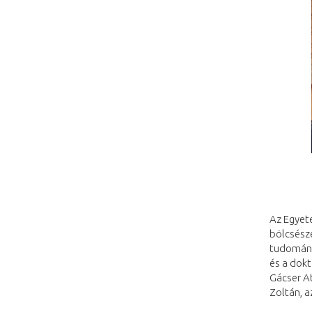
Az Egyet
bölcsész
tudomány
és a dokt
Gácser At
Zoltán, a