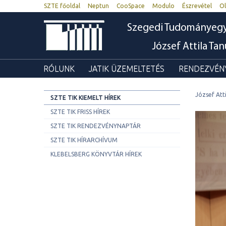
SZTE főoldal
Neptun
CooSpace
Modulo
Észrevétel
Ol
Szegedi Tudományeg
József Attila Ta
RÓLUNK
JATIK ÜZEMELTETÉS
RENDEZVÉNY
József Att
SZTE TIK KIEMELT HÍREK
SZTE TIK FRISS HÍREK
SZTE TIK RENDEZVÉNYNAPTÁR
SZTE TIK HÍRARCHÍVUM
KLEBELSBERG KÖNYVTÁR HÍREK