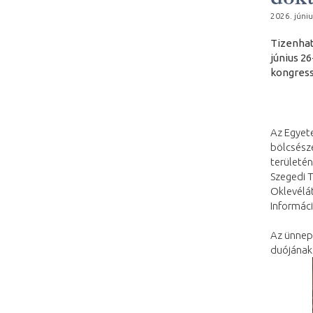
2026. júniu
Tizenhat
június 2
kongres
Az Egyete
bölcsész
területén
Szegedi 
Oklevélá
Informác
Az ünnep
duójának 