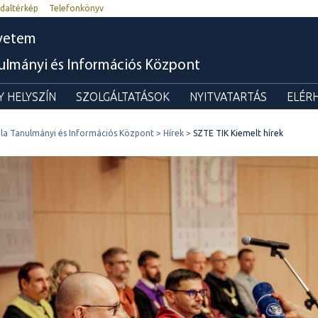
daltérkép
Telefonkönyv
yetem
nulmányi és Információs Központ
 HELYSZÍN
SZOLGÁLTATÁSOK
NYITVATARTÁS
ELÉR
ila Tanulmányi és Információs Központ
Hírek
SZTE TIK Kiemelt hírek