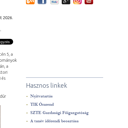
t 2026.
.
én 5, a
udományok
án, a
tori
 és
Hasznos linkek
 dúr
Nyitvatartás
TIK Órarend
SZTE Gazdasági Főigazgatóság
A tanév időrendi beosztása