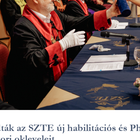
ták az SZTE új habilitációs és 
ori okleveleit