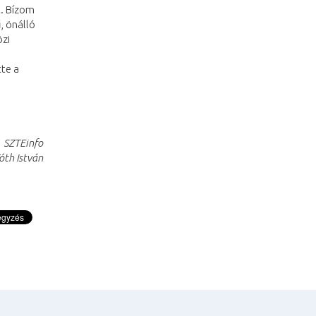
t. Bízom
, önálló
özi
tte a
SZTEinfo
óth István