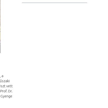
, a
űszaki
szt vett
Prof. Dr.
. Gyenge