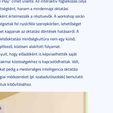
ay” címet viselte. Az interaktív foglalkozás célja
ettségként, hanem a mindennapi oktatási
matként értelmezzék a résztvevők. A workshop során
olgoztak fel nyolcféle szerepkörben, lehetőséget
et kapjanak az oktatási döntések hatásairól. A
felsőoktatási minőségkultúra nem egy külső,
pítkező, közösen alakított folyamat.
ult, hogy előadóként is képviselhették saját
akmai közösségekhez is kapcsolódhattak. Volt,
kat pedig a mesterséges intelligencia oktatási
ógiai módszereket (pl. szabadulószobák) bemutató
atuk kibővítéséhez.