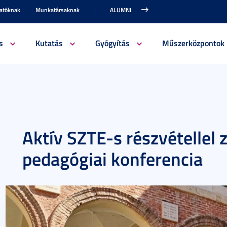
gatóknak
Munkatársaknak
ALUMNI
s
Kutatás
Gyógyítás
Műszerközpontok
Aktív SZTE-s részvétellel 
pedagógiai konferencia