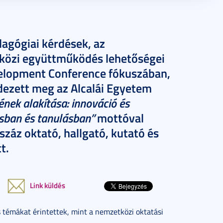
agógiai kérdések, az
etközi együttműködés lehetőségei
velopment Conference fókuszában,
dezett meg az Alcalái Egyetem
ének alakítása: innováció és
sban és tanulásban”
mottóval
záz oktató, hallgató, kutató és
t.
Link küldés
s témákat érintettek, mint a nemzetközi oktatási