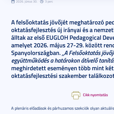
2026. június 30.
3 perc
A felsőoktatás jövőjét meghatározó ped
oktatásfejlesztés új irányai és a nemz
álltak az első EUGLOH Pedagogical De
amelyet 2026. május 27-29. között ren
„A Felsőoktatás jövőj
Spanyolországban.
együttműködés a határokon átívelő tanítá
meghirdetett eseményen több mint kéts
oktatásfejlesztési szakember találkozot
Cikk nyomtatás
A plenáris előadások és párhuzamos szekciók olyan aktuáli