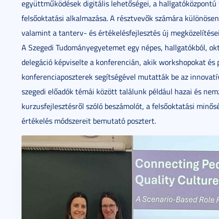
együttműködések digitális lehetőségei, a hallgatóközpontú 
felsőoktatási alkalmazása. A résztvevők számára különösen 
valamint a tanterv- és értékelésfejlesztés új megközelítése
A Szegedi Tudományegyetemet egy népes, hallgatókból, okta
delegáció képviselte a konferencián, akik workshopokat és p
konferenciaposzterek segítségével mutatták be az innovatív
szegedi előadók témái között találunk például hazai és nemz
kurzusfejlesztésről szóló beszámolót, a felsőoktatási minő
értékelés módszereit bemutató posztert.