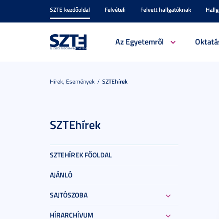
SZTE kezdőoldal
Felvételi
Felvett hallgatóknak
Hall
Az Egyetemről
Oktatá
Hírek, Események
SZTEhírek
SZTEhírek
SZTEHÍREK FŐOLDAL
AJÁNLÓ
SAJTÓSZOBA
HÍRARCHÍVUM