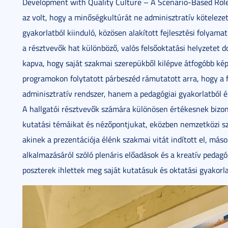
Development with Quality Culture – A Scenario-Based Role Pl
az volt, hogy a minőségkultúrát ne adminisztratív kötelez
gyakorlatból kiinduló, közösen alakított fejlesztési folya
a résztvevők hat különböző, valós felsőoktatási helyzetet d
kapva, hogy saját szakmai szerepükből kilépve átfogóbb kép
programokon folytatott párbeszéd rámutatott arra, hogy a 
adminisztratív rendszer, hanem a pedagógiai gyakorlatból é
A hallgatói résztvevők számára különösen értékesnek bizony
kutatási témáikat és nézőpontjukat, eközben nemzetközi sz
akinek a prezentációja élénk szakmai vitát indított el, máso
alkalmazásáról szóló plenáris előadások és a kreatív pedag
poszterek ihlettek meg saját kutatásuk és oktatási gyakorl