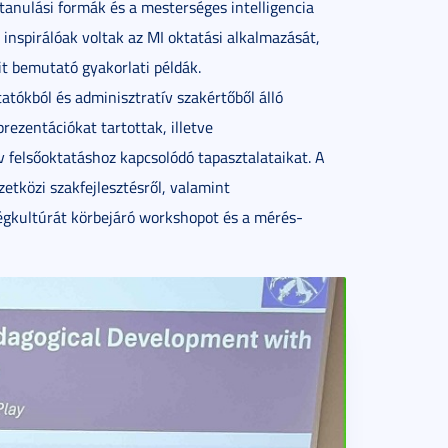
tanulási formák és a mesterséges intelligencia
inspirálóak voltak az MI oktatási alkalmazását,
it bemutató gyakorlati példák.
tókból és adminisztratív szakértőből álló
rezentációkat tartottak, illetve
 felsőoktatáshoz kapcsolódó tapasztalataikat. A
etközi szakfejlesztésről, valamint
ségkultúrát körbejáró workshopot és a mérés-