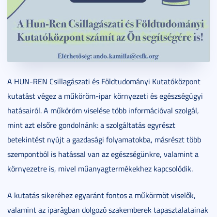
A HUN-REN Csillagászati és Földtudományi Kutatóközpont
kutatást végez a műköröm-ipar környezeti és egészségügyi
hatásairól. A műköröm viselése több információval szolgál,
mint azt elsőre gondolnánk: a szolgáltatás egyrészt
betekintést nyújt a gazdasági folyamatokba, másrészt több
szempontból is hatással van az egészségünkre, valamint a
környezetre is, mivel műanyagtermékekhez kapcsolódik.
A kutatás sikeréhez egyaránt fontos a műkörmöt viselők,
valamint az iparágban dolgozó szakemberek tapasztalatainak