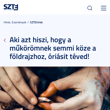
Toggl
navig
Hírek, Események
SZTEhírek
Aki azt hiszi, hogy a
műkörömnek semmi köze a
földrajzhoz, óriásit téved!