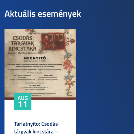
Aktuális események
AUG
11
Tárlatnyitó: Csodás
tárgyak kincstára –