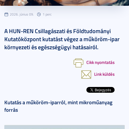
2026. június 09.
1 perc
A HUN-REN Csillagászati és Földtudományi
Kutatóközpont kutatást végez a műköröm-ipar
környezeti és egészségügyi hatásairól.
Cikk nyomtatás
Link küldés
Kutatás a műköröm-iparról, mint mikroműanyag
forrás