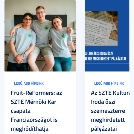
LEGÚJABB HÍREINK
LEGÚJABB HÍREINK
Fruit-ReFormers: az
Az SZTE Kulturál
SZTE Mérnöki Kar
Iroda őszi
csapata
szemeszterre
Franciaországot is
meghirdetett
meghódíthatja
pályázatai