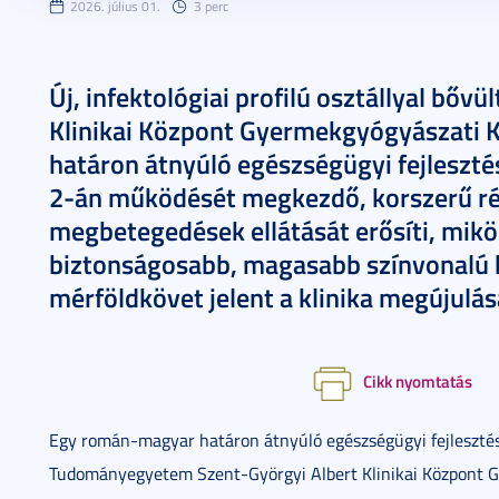
2026. július 01.
3 perc
Új, infektológiai profilú osztállyal bőv
Klinikai Központ Gyermekgyógyászati 
határon átnyúló egészségügyi fejlesztés
2-án működését megkezdő, korszerű rés
megbetegedések ellátását erősíti, mi
biztonságosabb, magasabb színvonalú be
mérföldkövet jelent a klinika megújulá
Cikk nyomtatás
Egy román-magyar határon átnyúló egészségügyi fejlesztési
Tudományegyetem Szent-Györgyi Albert Klinikai Központ Gy