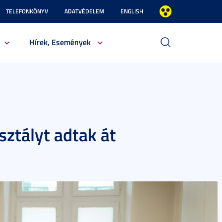
TELEFONKÖNYV
ADATVÉDELEM
ENGLISH
Hírek, Események
sztályt adtak át