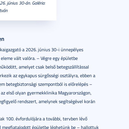
6. június 30-án. Galéria:
stván
en
nikaigazgató a 2026. június 30-i ünnepélyes
eleme vált valóra. – Végre egy épületbe
működött, amelyet csak belső betegszállítással
rkezik az egykapus sürgősségi osztályra, ebben a
em betegbiztonsági szempontból is előrelépés –
di az első olyan gyermekklinika Magyarországon,
egfigyelő rendszert, amelynek segítségével korán
k 100. évfordulójára a további, tervben lévő
el megfiatalodott épületbe léphetünk be – hallottuk