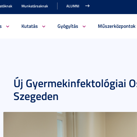
gatóknak
Munkatársaknak
ALUMNI
s
Kutatás
Gyógyítás
Műszerközpontok
Új Gyermekinfektológiai O
Szegeden