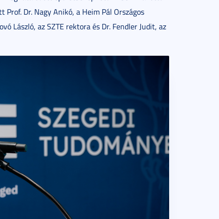
t Prof. Dr. Nagy Anikó, a Heim Pál Országos
vó László, az SZTE rektora és Dr. Fendler Judit, az