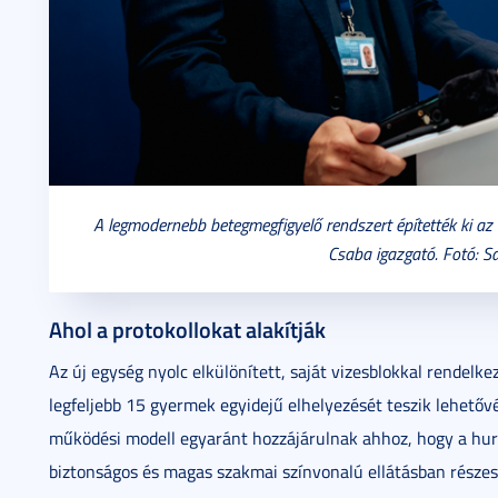
A legmodernebb betegmegfigyelő rendszert építették ki az 
Csaba igazgató. Fotó: Sa
Ahol a protokollokat alakítják
Az új egység nyolc elkülönített, saját vizesblokkal rendel
legfeljebb 15 gyermek egyidejű elhelyezését teszik lehetővé.
működési modell egyaránt hozzájárulnak ahhoz, hogy a hur
biztonságos és magas szakmai színvonalú ellátásban részes