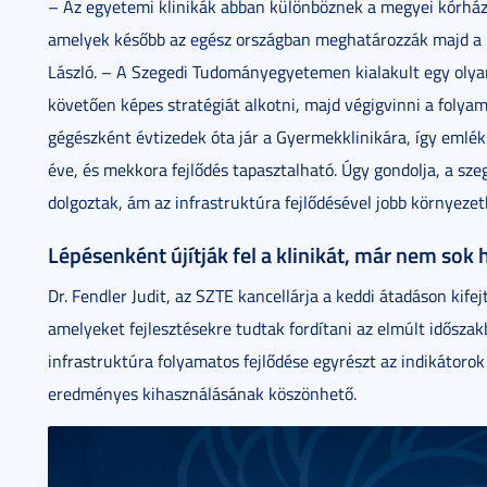
– Az egyetemi klinikák abban különböznek a megyei kórházakt
amelyek később az egész országban meghatározzák majd a b
László. – A Szegedi Tudományegyetemen kialakult egy oly
követően képes stratégiát alkotni, majd végigvinni a folyam
gégészként évtizedek óta jár a Gyermekklinikára, így emlé
éve, és mekkora fejlődés tapasztalható. Úgy gondolja, a sz
dolgoztak, ám az infrastruktúra fejlődésével jobb környezet
Lépésenként újítják fel a klinikát, már nem sok 
Dr. Fendler Judit, az SZTE kancellárja a keddi átadáson kife
amelyeket fejlesztésekre tudtak fordítani az elmúlt időszak
infrastruktúra folyamatos fejlődése egyrészt az indikátorok
eredményes kihasználásának köszönhető.