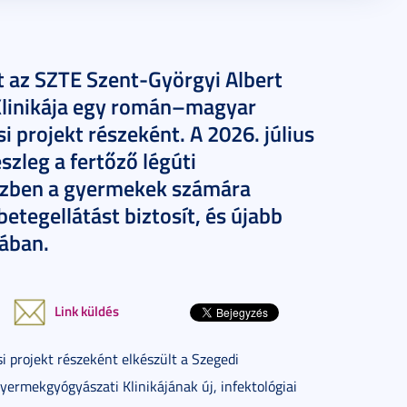
ült az SZTE Szent-Györgyi Albert
Klinikája egy román–magyar
i projekt részeként. A 2026. július
zleg a fertőző légúti
közben a gyermekek számára
tegellátást biztosít, és újabb
sában.
Link küldés
 projekt részeként elkészült a Szegedi
ermekgyógyászati Klinikájának új, infektológiai