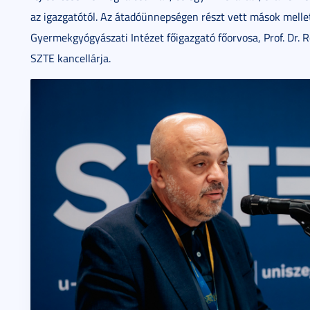
az igazgatótól. Az átadóünnepségen részt vett mások mellet
Gyermekgyógyászati Intézet főigazgató főorvosa, Prof. Dr. Ro
SZTE kancellárja.