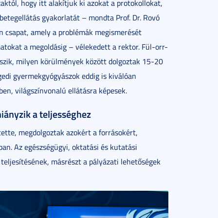
ól, hogy itt alakítjuk ki azokat a protokollokat,
etegellátás gyakorlatát – mondta Prof. Dr. Rovó
an csapat, amely a problémák megismerését
atokat a megoldásig – vélekedett a rektor. Fül-orr-
kszik, milyen körülmények között dolgoztak 15-20
egedi gyermekgyógyászok eddig is kiválóan
ben, világszínvonalú ellátásra képesek.
hiányzik a teljességhez
jtette, megdolgoztak azokért a forrásokért,
ban. Az egészségügyi, oktatási és kutatási
 teljesítésének, másrészt a pályázati lehetőségek