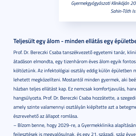
Gyermekgyógyászati Klinikáján 202
Sahin-Tóth I
Teljesült egy álom - minden ellátás egy épületb
Prof. Dr. Bereczki Csaba tanszékvezető egyetemi tanár, kli
átadáson elmondta, egy tizenhárom éves álom egyik fontos 
költöztünk. Az infektológiai osztály eddig külön épületben 
lehetett megközelíteni. Mostantól minden gyermek, aki beé
házban teljes ellátást kap. Ez nemcsak komfortjavulás, han
hangsúlyozta. Prof. Dr. Bereczki Csaba hozzátette, a szege
amely szinte valamennyi osztályán kiépítette azt a betegm
észrevehető az állapot romlása.
– Bízom benne, hogy 2029-re, a Gyermekklinika alapításána
fejlesztések is megvalósulnak, és egy 21. századi, száz évv