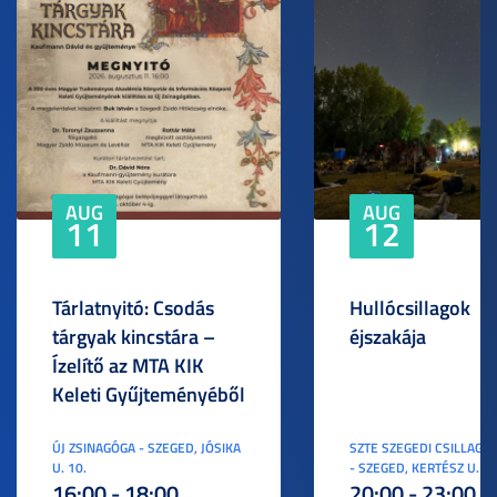
AUG
AUG
11
12
Tárlatnyitó: Csodás
Hullócsillagok
tárgyak kincstára –
éjszakája
Ízelítő az MTA KIK
Keleti Gyűjteményéből
ÚJ ZSINAGÓGA - SZEGED, JÓSIKA
SZTE SZEGEDI CSILLAGV
U. 10.
- SZEGED, KERTÉSZ U. 3.
16:00 - 18:00
20:00 - 23:00