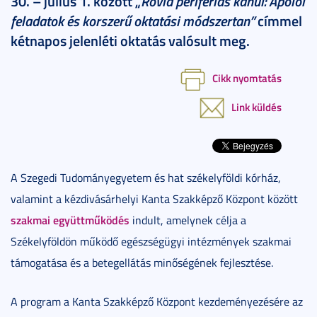
30. – július 1. között „
Rövid perifériás kanül: Ápolói
feladatok és korszerű oktatási módszertan”
címmel
kétnapos jelenléti oktatás valósult meg.
Cikk nyomtatás
Link küldés
A Szegedi Tudományegyetem és hat székelyföldi kórház,
valamint a kézdivásárhelyi Kanta Szakképző Központ között
szakmai együttműködés
indult, amelynek célja a
Székelyföldön működő egészségügyi intézmények szakmai
támogatása és a betegellátás minőségének fejlesztése.
A program a Kanta Szakképző Központ kezdeményezésére az