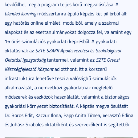
kezdődhet meg a program teljes körű megvalósítása. A
blended learning
módszertanra épülő képzés két pillérből áll:
egy hatórás online elméleti modulból, amely a szakmai
alapokat és az esettanulmányokat dolgozza fel, valamint egy
16 órás szimulációs gyakorlati képzésből. A gyakorlati
oktatásnak az
SZTE SZAKK Ápolásvezetési és Szakdolgozói
Oktatási Igazgatóság
tantermei, valamint az
SZTE Orvosi
Készségfejlesztő Központ
ad otthont. Itt a korszerű
infrastruktúra lehetővé teszi a valósághű szimulációk
alkalmazását, a nemzetközi gyakorlatnak megfelelő
módszerek és eszközök használatát, valamint a biztonságos
gyakorlási környezet biztosítását. A képzés megvalósulását
Dr. Boros Edit, Kaczur Ilona, Papp Anita Tímea, Verasztó Edina
és Juhász Szabolcs oktatóként és szervezőként is segítették.