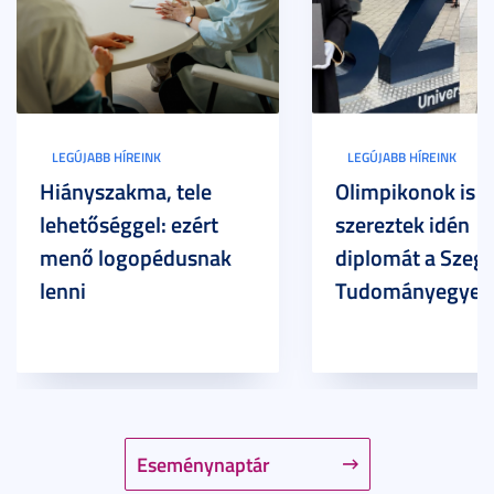
LEGÚJABB HÍREINK
LEGÚJABB HÍREINK
Hiányszakma, tele
Olimpikonok is
lehetőséggel: ezért
szereztek idén
menő logopédusnak
diplomát a Szege
lenni
Tudományegyet
Eseménynaptár