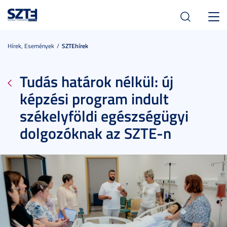
Toggl
navig
Hírek, Események
SZTEhírek
Tudás határok nélkül: új
képzési program indult
székelyföldi egészségügyi
dolgozóknak az SZTE-n