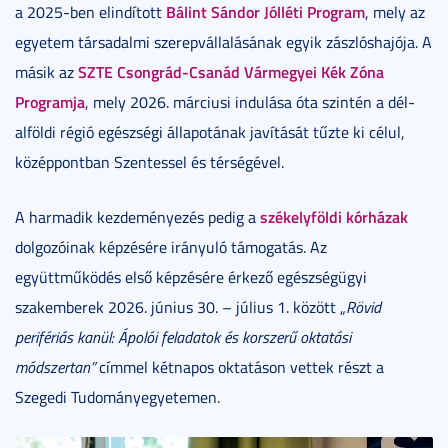
Bálint Sándor Jólléti Program
a 2025-ben elindított
, mely az
egyetem társadalmi szerepvállalásának egyik zászlóshajója. A
SZTE Csongrád-Csanád Vármegyei Kék Zóna
másik az
Programja
, mely 2026. márciusi indulása óta szintén a dél-
alföldi régió egészségi állapotának javítását tűzte ki célul,
középpontban Szentessel és térségével.
székelyföldi kórházak
A harmadik kezdeményezés pedig a
dolgozóinak képzésére irányuló támogatás. Az
együttműködés első képzésére érkező egészségügyi
szakemberek 2026. június 30. – július 1. között „
Rövid
perifériás kanül: Ápolói feladatok és korszerű oktatási
módszertan”
címmel kétnapos oktatáson vettek részt a
Szegedi Tudományegyetemen.