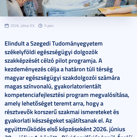
2026. július 03.
5 perc
Elindult a Szegedi Tudományegyetem
székelyföldi egészségügyi dolgozók
szakképzését célzó pilot programja. A
kezdeményezés célja a határon túli térség
magyar egészségügyi szakdolgozói számára
magas színvonalú, gyakorlatorientált
kompetenciafejlesztési program megvalósítása,
amely lehetőséget teremt arra, hogy a
résztvevők korszerű szakmai ismereteket és
gyakorlati készségeket sajátítsanak el. Az
együttműködés első képzéseként 2026. június