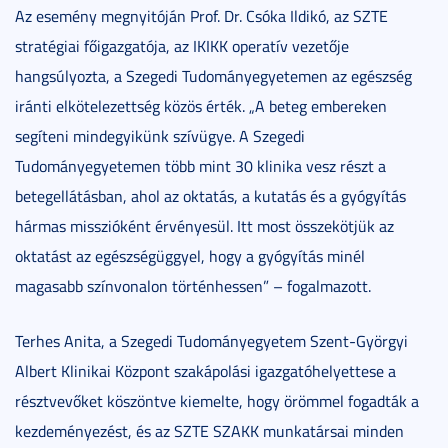
Az esemény megnyitóján Prof. Dr. Csóka Ildikó, az SZTE
stratégiai főigazgatója, az IKIKK operatív vezetője
hangsúlyozta, a Szegedi Tudományegyetemen az egészség
iránti elkötelezettség közös érték. „A beteg embereken
segíteni mindegyikünk szívügye. A Szegedi
Tudományegyetemen több mint 30 klinika vesz részt a
betegellátásban, ahol az oktatás, a kutatás és a gyógyítás
hármas misszióként érvényesül. Itt most összekötjük az
oktatást az egészségüggyel, hogy a gyógyítás minél
magasabb színvonalon történhessen” – fogalmazott.
Terhes Anita, a Szegedi Tudományegyetem Szent-Györgyi
Albert Klinikai Központ szakápolási igazgatóhelyettese a
résztvevőket köszöntve kiemelte, hogy örömmel fogadták a
kezdeményezést, és az SZTE SZAKK munkatársai minden