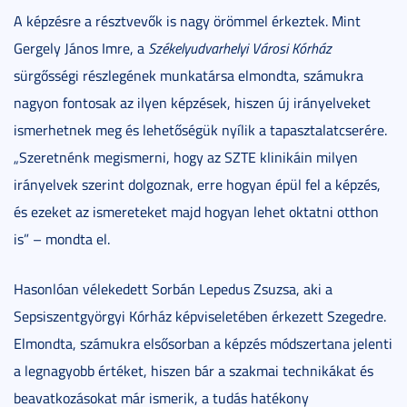
A képzésre a résztvevők is nagy örömmel érkeztek. Mint
Gergely János Imre, a
Székelyudvarhelyi Városi Kórház
sürgősségi részlegének munkatársa elmondta, számukra
nagyon fontosak az ilyen képzések, hiszen új irányelveket
ismerhetnek meg és lehetőségük nyílik a tapasztalatcserére.
„Szeretnénk megismerni, hogy az SZTE klinikáin milyen
irányelvek szerint dolgoznak, erre hogyan épül fel a képzés,
és ezeket az ismereteket majd hogyan lehet oktatni otthon
is” – mondta el.
Hasonlóan vélekedett Sorbán Lepedus Zsuzsa, aki a
Sepsiszentgyörgyi Kórház képviseletében érkezett Szegedre.
Elmondta, számukra elsősorban a képzés módszertana jelenti
a legnagyobb értéket, hiszen bár a szakmai technikákat és
beavatkozásokat már ismerik, a tudás hatékony