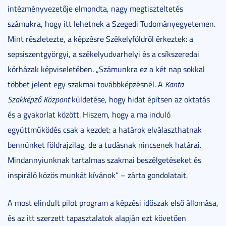
intézményvezetője elmondta, nagy megtiszteltetés
számukra, hogy itt lehetnek a Szegedi Tudományegyetemen.
Mint részletezte, a képzésre Székelyföldről érkeztek: a
sepsiszentgyörgyi, a székelyudvarhelyi és a csíkszeredai
kórházak képviseletében. „Számunkra ez a két nap sokkal
többet jelent egy szakmai továbbképzésnél. A
Kanta
Szakképző Központ
küldetése, hogy hidat építsen az oktatás
és a gyakorlat között. Hiszem, hogy a ma induló
együttműködés csak a kezdet: a határok elválaszthatnak
bennünket földrajzilag, de a tudásnak nincsenek határai.
Mindannyiunknak tartalmas szakmai beszélgetéseket és
inspiráló közös munkát kívánok” – zárta gondolatait.
A most elindult pilot program a képzési időszak első állomása,
és az itt szerzett tapasztalatok alapján ezt követően