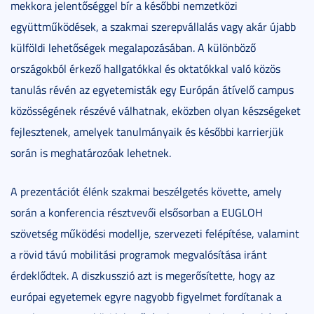
mekkora jelentőséggel bír a későbbi nemzetközi
együttműködések, a szakmai szerepvállalás vagy akár újabb
külföldi lehetőségek megalapozásában. A különböző
országokból érkező hallgatókkal és oktatókkal való közös
tanulás révén az egyetemisták egy Európán átívelő campus
közösségének részévé válhatnak, eközben olyan készségeket
fejlesztenek, amelyek tanulmányaik és későbbi karrierjük
során is meghatározóak lehetnek.
A prezentációt élénk szakmai beszélgetés követte, amely
során a konferencia résztvevői elsősorban a EUGLOH
szövetség működési modellje, szervezeti felépítése, valamint
a rövid távú mobilitási programok megvalósítása iránt
érdeklődtek. A diszkusszió azt is megerősítette, hogy az
európai egyetemek egyre nagyobb figyelmet fordítanak a