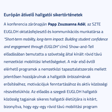
Európán átívelő hallgatói sikertörténetek
Papp Zsuzsanna Adél
A konferencia zárónapján
, az SZTE
EUGLOH oktatásfejlesztő és kommunikációs munkatársa a
“Short-term mobility, long-term impact: Building student confidence
and engagement through EUGLOH”
című Show-and-Tell
előadásában bemutatta a szövetség által kínált rövid távú
nemzetközi mobilitási lehetőségeket. A már első évtől
elérhető programok a nemzetközi tapasztalatszerzés mellett
jelentősen hozzájárulnak a hallgatók önbizalmának
erősítéséhez, motivációjuk fenntartásához és aktív közösségi
részvételükhöz. Az előadás a szegedi EUGLOH hallgatói
közösség tagjainak sikeres hallgatói életútjára is kitért,
bizonyítva, hogy egy-egy rövid távú mobilitási program