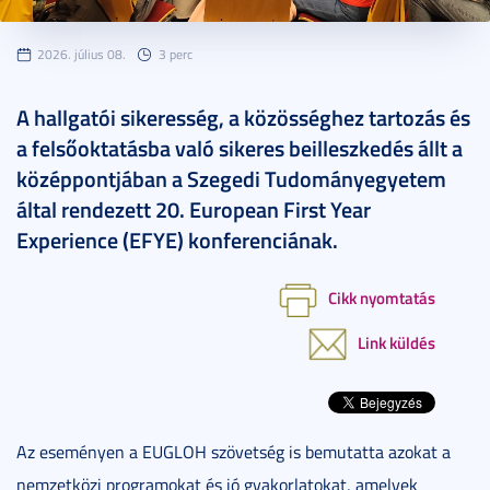
2026. július 08.
3 perc
A hallgatói sikeresség, a közösséghez tartozás és
a felsőoktatásba való sikeres beilleszkedés állt a
középpontjában a Szegedi Tudományegyetem
által rendezett 20. European First Year
Experience (EFYE) konferenciának.
Cikk nyomtatás
Link küldés
Az eseményen a EUGLOH szövetség is bemutatta azokat a
nemzetközi programokat és jó gyakorlatokat, amelyek