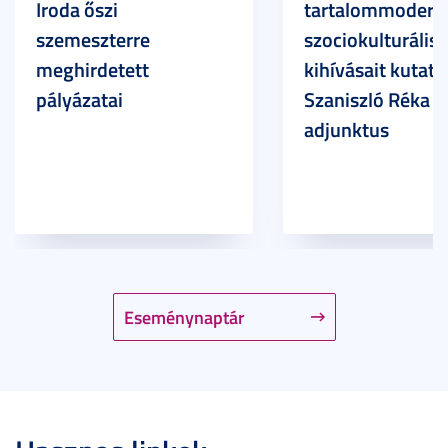
Iroda őszi
tartalommoderác
szemeszterre
szociokulturális
meghirdetett
kihívásait kutatja
pályázatai
Szaniszló Réka Br
adjunktus
Eseménynaptár