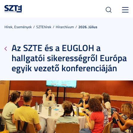
Toggl
navig
Hírek, Események
SZTEhírek
Hírarchívum
2026. Július
Az SZTE és a EUGLOH a
hallgatói sikerességről Európa
egyik vezető konferenciáján