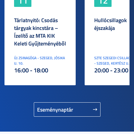
11
12
Tárlatnyitó: Csodás
Hullócsillagok
tárgyak kincstára –
éjszakája
Ízelítő az MTA KIK
Keleti Gyűjteményéből
ÚJ ZSINAGÓGA - SZEGED, JÓSIKA
SZTE SZEGEDI CSILLAGV
U. 10.
- SZEGED, KERTÉSZ U. 3.
16:00 - 18:00
20:00 - 23:00
Eseménynaptár