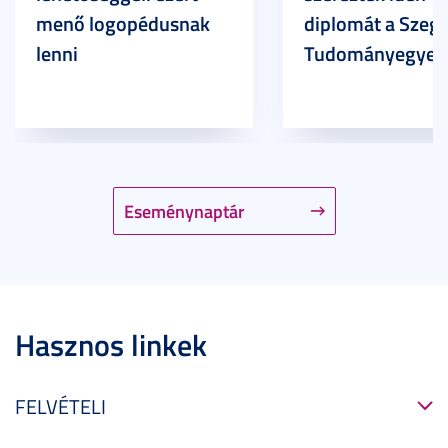
menő logopédusnak
diplomát a Szege
lenni
Tudományegyet
Eseménynaptár
Hasznos linkek
FELVÉTELI