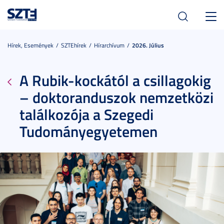
Toggl
navig
Hírek, Események
SZTEhírek
Hírarchívum
2026. Július
A Rubik-kockától a csillagokig
– doktoranduszok nemzetközi
találkozója a Szegedi
Tudományegyetemen