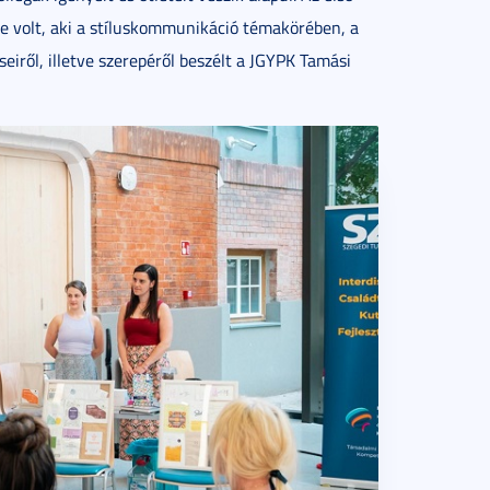
e volt, aki a stíluskommunikáció témakörében, a
iről, illetve szerepéről beszélt a JGYPK Tamási