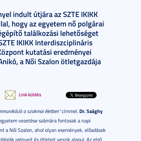
yel indult útjára az SZTE IKIKK
lal, hogy az egyetem nő polgárai
gépítő találkozási lehetőséget
ZTE IKIKK Interdiszciplináris
Központ kutatási eredményei
nikó, a Női Szalon ötletgazdája
Link küldés
Dr. Saághy
ommunikáció a szakmai életben"
címmel.
egyetem vezetése számára fontosak a napi
t a Női Szalon, ahol olyan események, előadások
égák igényeit és ötleteit veszik alapul. Az első