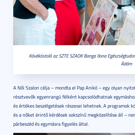
Kávékóstoló az SZTE SZAOK Banga Ilona Egészségtudom
Ádám
A Női Szalon célja – mondta el Pap Anikó – egy olyan nyito
résztvevők egyenrangú félként kapcsolódhatnak egymáshoz,
és értékes beszélgetések részesei lehetnek. A programok k
és a nőket érintő kérdések sokszínű megközelítése áll – n
párbeszéd és egymásra figyelés által.