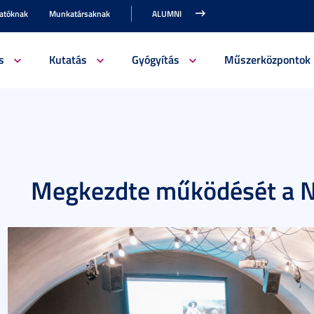
gatóknak
Munkatársaknak
ALUMNI
s
Kutatás
Gyógyítás
Műszerközpontok
Megkezdte működését a N