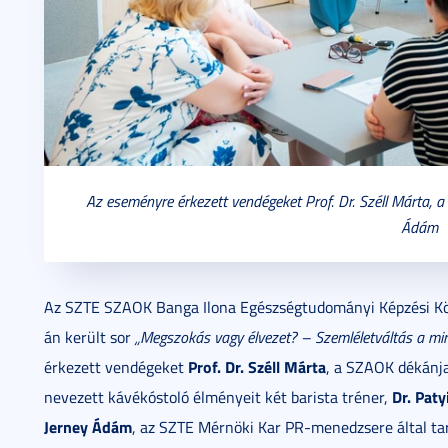
Az eseményre érkezett vendégeket Prof. Dr. Széll Márta, 
Ádám
Az SZTE SZAOK Banga Ilona Egészségtudományi Képzési Kö
án került sor
„Megszokás vagy élvezet? – Szemléletváltás a min
Prof. Dr. Széll Márta
érkezett vendégeket
, a SZAOK dékánj
Dr. Paty
nevezett kávékóstoló élményeit két barista tréner,
Jerney Ádám
, az SZTE Mérnöki Kar PR-menedzsere által tar