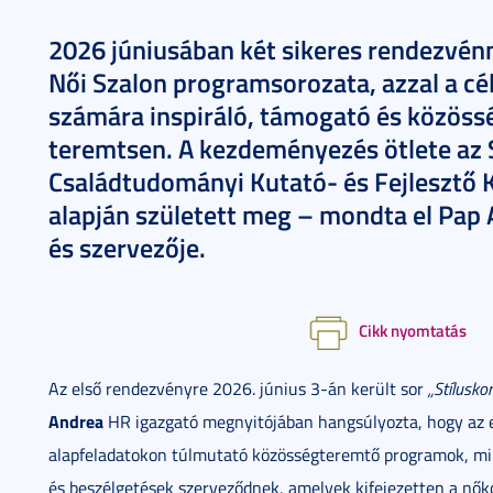
2026 júniusában két sikeres rendezvénn
Női Szalon programsorozata, azzal a cél
számára inspiráló, támogató és közössé
teremtsen. A kezdeményezés ötlete az S
Családtudományi Kutató- és Fejlesztő 
alapján született meg – mondta el Pap A
és szervezője.
Cikk nyomtatás
Az első rendezvényre 2026. június 3-án került sor
„Stílusk
Andrea
HR igazgató megnyitójában hangsúlyozta, hogy az 
alapfeladatokon túlmutató közösségteremtő programok, min
és beszélgetések szerveződnek, amelyek kifejezetten a nőkoll