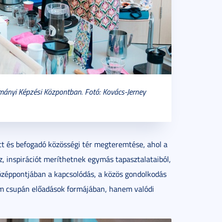
ányi Képzési Központban. Fotó: Kovács-Jerney
tt és befogadó közösségi tér megteremtése, ahol a
 inspirációt meríthetnek egymás tapasztalataiból,
özéppontjában a kapcsolódás, a közös gondolkodás
em csupán előadások formájában, hanem valódi