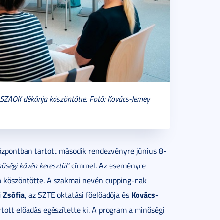
a SZAOK dékánja köszöntötte. Fotó: Kovács-Jerney
zpontban tartott második rendezvényre június 8-
őségi kávén keresztül"
címmel. Az eseményre
a köszöntötte. A szakmai nevén cupping-nak
i Zsófia
Kovács-
, az SZTE oktatási főelőadója és
tott előadás egészítette ki. A program a minőségi