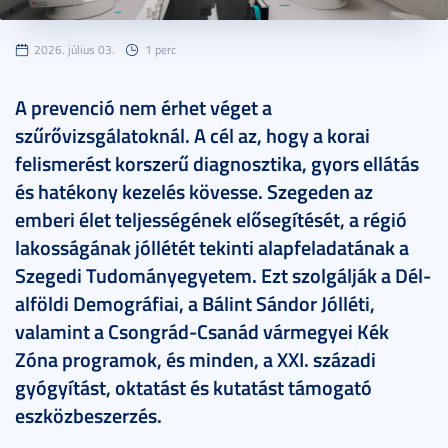
2026. július 03.
1 perc
A prevenció nem érhet véget a
szűrővizsgálatoknál. A cél az, hogy a korai
felismerést korszerű diagnosztika, gyors ellátás
és hatékony kezelés kövesse. Szegeden az
emberi élet teljességének elősegítését, a régió
lakosságának jóllétét tekinti alapfeladatának a
Szegedi Tudományegyetem. Ezt szolgálják a Dél-
alföldi Demográfiai, a Bálint Sándor Jólléti,
valamint a Csongrád-Csanád vármegyei Kék
Zóna programok, és minden, a XXI. századi
gyógyítást, oktatást és kutatást támogató
eszközbeszerzés.