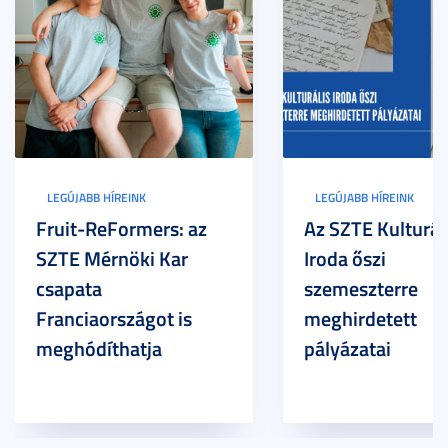
LEGÚJABB HÍREINK
LEGÚJABB HÍREINK
Fruit-ReFormers: az
Az SZTE Kulturál
SZTE Mérnöki Kar
Iroda őszi
csapata
szemeszterre
Franciaországot is
meghirdetett
meghódíthatja
pályázatai