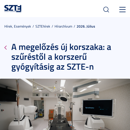
Toggl
navig
Hírek, Események
SZTEhírek
Hírarchívum
2026. Július
A megelőzés új korszaka: a
szűréstől a korszerű
gyógyításig az SZTE-n