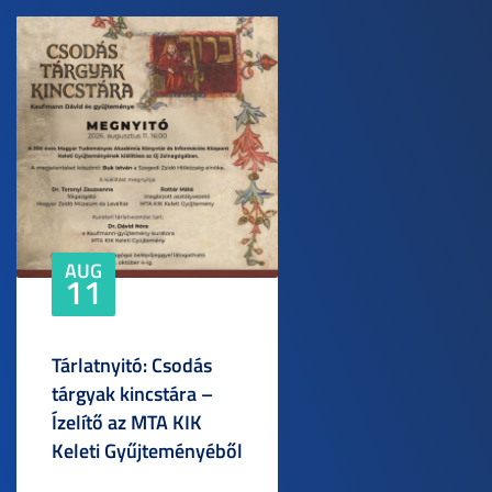
AUG
11
Tárlatnyitó: Csodás
tárgyak kincstára –
Ízelítő az MTA KIK
Keleti Gyűjteményéből