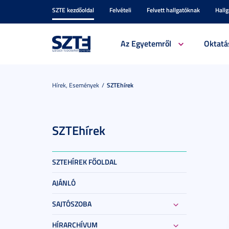
SZTE kezdőoldal
Felvételi
Felvett hallgatóknak
Hall
Az Egyetemről
Oktatá
Hírek, Események
SZTEhírek
SZTEhírek
SZTEHÍREK FŐOLDAL
AJÁNLÓ
SAJTÓSZOBA
HÍRARCHÍVUM