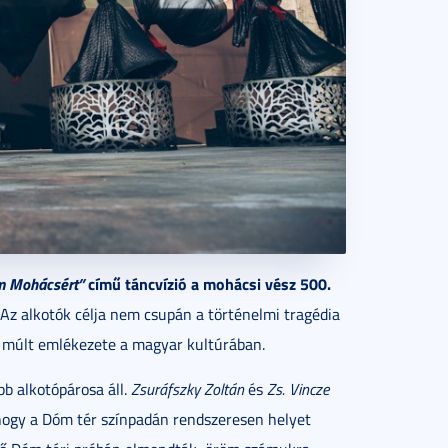
m Mohácsért”
című táncvízió a mohácsi vész 500.
. Az alkotók célja nem csupán a történelmi tragédia
a múlt emlékezete a magyar kultúrában.
b alkotópárosa áll.
Zsuráfszky Zoltán
és
Zs. Vincze
ogy a Dóm tér színpadán rendszeresen helyet