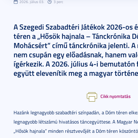
2026. július 03.
3 perc
A Szegedi Szabadtéri Játékok 2026-os 
téren a „Hősök hajnala – Tánckrónika D
Mohácsért” című tánckrónika jelenti. 
nem csupán egy előadásnak, hanem val
ígérkezik. A 2026. július 4-i bemutatón
együtt elevenítik meg a magyar történel
Cikk nyomtatás
Hazánk legnagyobb szabadtéri színpadán, a Dóm téren elk
legnagyobb létszámú hivatásos táncegyüttese. A Magyar Nem
„Hősök hajnala” minden résztvevőjét a Dóm téren köszönt