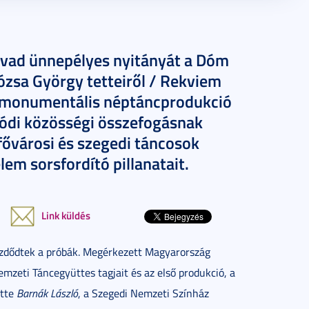
évad ünnepélyes nyitányát a Dóm
ózsa György tetteiről / Rekviem
A monumentális néptáncprodukció
ódi közösségi összefogásnak
 fővárosi és szegedi táncosok
em sorsfordító pillanatait.
Link küldés
ezdődtek a próbák. Megérkezett Magyarország
zeti Táncegyüttes tagjait és az első produkció, a
ötte
Barnák László
, a Szegedi Nemzeti Színház