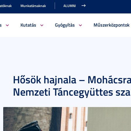
gatóknak
Munkatársaknak
ALUMNI
s
Kutatás
Gyógyítás
Műszerközpontok
Hősök hajnala – Mohácsra
Nemzeti Táncegyüttes sza