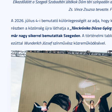
Elkezdődött a Szegedi Szabadtéri Játékok Dóm téri színpadán a
Zs. Vince Zsuzsa tervezte. F
A 2026. július 4-i bemutató különlegességét az adja, hogy ké
„Tánckrónika Dózsa György
részben a közönség újra láthatja a
már nagy sikerrel bemutattak Szegeden
. A történelmi tabl
ezúttal
Wunderlich József
színművész közreműködésével.