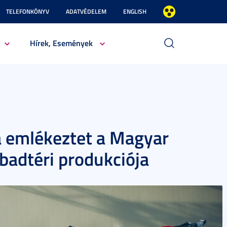
TELEFONKÖNYV
ADATVÉDELEM
ENGLISH
Hírek, Események
 emlékeztet a Magyar
badtéri produkciója