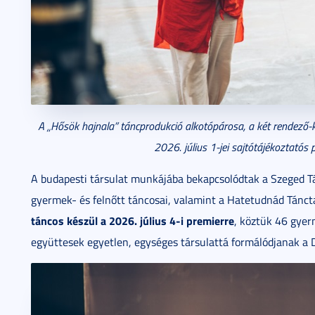
A „Hősök hajnala” táncprodukció alkotópárosa, a két rendező-
2026. július 1-jei sajtótájékoztatós 
A budapesti társulat munkájába bekapcsolódtak a Szeged T
gyermek- és felnőtt táncosai, valamint a Hatetudnád Táncta
táncos készül a 2026. július 4-i premierre
, köztük 46 gyer
együttesek egyetlen, egységes társulattá formálódjanak a 