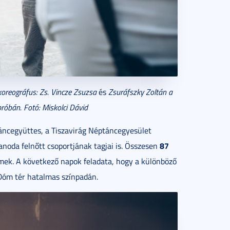
koreográfus: Zs. Vincze Zsuzsa
és
Zsuráfszky Zoltán a
próbán. Fotó: Miskolci Dávid
áncegyüttes, a Tiszavirág Néptáncegyesület
87
noda felnőtt csoportjának tagjai is. Összesen
mek. A következő napok feladata, hogy a különböző
Dóm tér hatalmas színpadán.