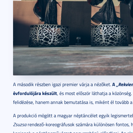
A
„Rekvie
A második részben igazi premier várja a nézőket.
évfordulójára készült
, és most először láthatja a közönség
felidézése, hanem annak bemutatása is, miként él tovább 
A produkció mögött a magyar néptáncélet egyik legismerteb
Zsuzsa
rendező-koreográfusok számára különösen fontos, h