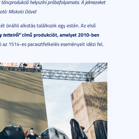
 táncprodukció helyszíni próbafolyamata. A jelmezeket
otó: Miskolci Dávid
t önálló alkotás találkozik egy estén. Az első
 tetteiről”
című produkciót, amelyet 2010-ben
ó az 1514-es parasztfelkelés eseményeit idézi fel,