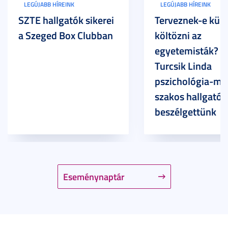
LEGÚJABB HÍREINK
LEGÚJABB HÍREINK
SZTE hallgatók sikerei
Terveznek-e külf
a Szeged Box Clubban
költözni az
egyetemisták? –
Turcsik Linda
pszichológia-ma
szakos hallgatóv
beszélgettünk
Eseménynaptár