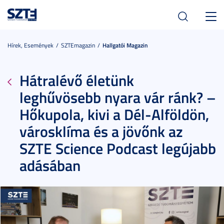
Toggl
navig
Hírek, Események
SZTEmagazin
Hallgatói Magazin
Hátralévő életünk
leghűvösebb nyara vár ránk? –
Hőkupola, kivi a Dél-Alföldön,
városklíma és a jövőnk az
SZTE Science Podcast legújabb
adásában