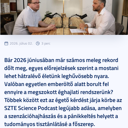
2026. július 02.
3 perc
Bár 2026 júniusában már számos meleg rekord
dőlt meg, egyes előrejelzések szerint a mostani
lehet hátralévő életünk leghűvösebb nyara.
Valóban egyetlen emberöltő alatt borult fel
ennyire a megszokott éghajlati rendszerünk?
Többek között ezt az égető kérdést járja körbe az
SZTE Science Podcast legújabb adása, amelyben
a szenzációhajhászás és a pánikkeltés helyett a
tudományos tisztánlátásé a főszerep.