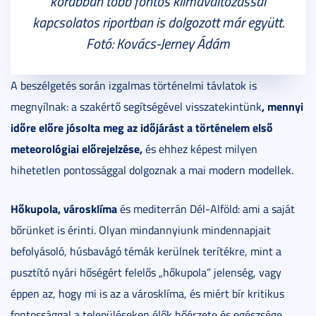
korábban több fontos klímaváltozással
kapcsolatos riportban is dolgozott már együtt.
Fotó: Kovács-Jerney Ádám
A beszélgetés során izgalmas történelmi távlatok is
, mennyi
megnyílnak: a szakértő segítségével visszatekintünk
időre előre jósolta meg az időjárást a történelem első
meteorológiai előrejelzése,
és ehhez képest milyen
hihetetlen pontossággal dolgoznak a mai modern modellek.
Hőkupola, városklíma
és mediterrán Dél-Alföld: ami a saját
bőrünket is érinti. Olyan mindannyiunk mindennapjait
befolyásoló, húsbavágó témák kerülnek terítékre, mint a
pusztító nyári hőségért felelős „hőkupola” jelenség, vagy
éppen az, hogy mi is az a városklíma, és miért bír kritikus
fontossággal a településeken élők hőérzete és egészsége