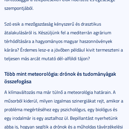
szempontjából.
Szó esik a mezőgazdaság kényszerű és drasztikus
átalakulásáról is. Készüljünk fel a mediterrán agrárium
térhódítására a hagyományos magyar haszonnövények
kárára? Érdemes lesz-e a jövőben például kivit termeszteni a
teljesen más arcát mutató dél-alföldi tájon?
Több mint meteorológia: drónok és tudományágak
összefogása
A klímaváltozás ma már túlnő a meteorológia határain. A
műsorból kiderül, milyen izgalmas szinergiákat rejt, amikor a
probléma megértéséhez egy pszichológus, egy biológus és
egy irodalmár is egy asztalhoz ül. Bepillantást nyerhetünk
abba is, hogyan segítik a drónok és a műholdas távérzékelési