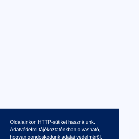
Oldalainkon HTTP-sütiket használunk.
Adatvédelmi tájékoztatónkban olvasható,
hogyan gondoskodunk adatai védelméről.