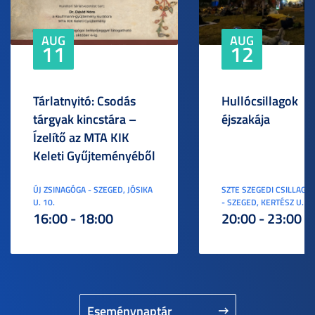
AUG
AUG
11
12
Tárlatnyitó: Csodás
Hullócsillagok
tárgyak kincstára –
éjszakája
Ízelítő az MTA KIK
Keleti Gyűjteményéből
ÚJ ZSINAGÓGA - SZEGED, JÓSIKA
SZTE SZEGEDI CSILLAGV
U. 10.
- SZEGED, KERTÉSZ U. 3.
16:00 - 18:00
20:00 - 23:00
Eseménynaptár