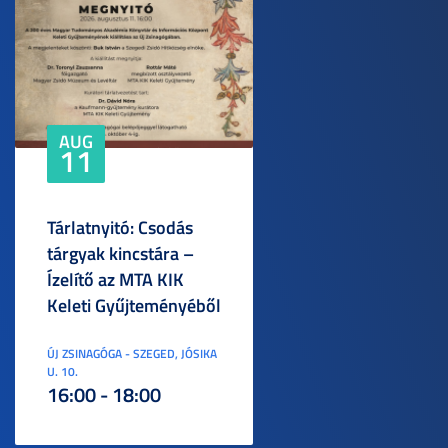
AUG
11
Tárlatnyitó: Csodás
tárgyak kincstára –
Ízelítő az MTA KIK
Keleti Gyűjteményéből
ÚJ ZSINAGÓGA - SZEGED, JÓSIKA
U. 10.
16:00 - 18:00