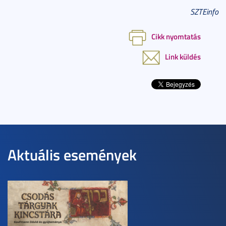
SZTEinfo
Cikk nyomtatás
Link küldés
Aktuális események