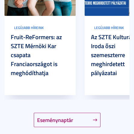
LEGÚJABB HÍREINK
LEGÚJABB HÍREINK
Fruit-ReFormers: az
Az SZTE Kulturál
SZTE Mérnöki Kar
Iroda őszi
csapata
szemeszterre
Franciaországot is
meghirdetett
meghódíthatja
pályázatai
Eseménynaptár