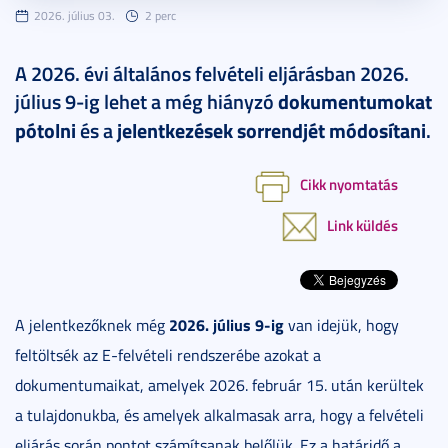
2026. július 03.
2 perc
A 2026. évi általános felvételi eljárásban 2026.
július 9-ig lehet a még hiányzó
dokumentumokat
pótolni
és a
jelentkezések sorrendjét módosítani
.
Cikk nyomtatás
Link küldés
2026. július 9-ig
A jelentkezőknek még
van idejük, hogy
feltöltsék az E-felvételi rendszerébe azokat a
dokumentumaikat, amelyek 2026. február 15. után kerültek
a tulajdonukba, és amelyek alkalmasak arra, hogy a felvételi
eljárás során pontot számítsanak belőlük. Ez a határidő a