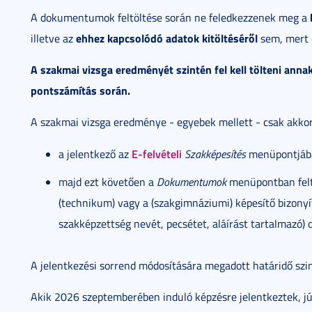
A dokumentumok feltöltése során ne feledkezzenek meg a
ehhez kapcsolódó adatok kitöltéséről
illetve az
sem, mert 
A szakmai vizsga eredményét szintén fel kell tölteni ann
pontszámítás során.
A szakmai vizsga eredménye - egyebek mellett - csak akkor
E-felvételi
a jelentkező az
Szakképesítés
menüpontjába
majd ezt követően a
Dokumentumok
menüpontban feltö
(technikum) vagy a (szakgimnáziumi) képesítő bizonyí
szakképzettség nevét, pecsétet, aláírást tartalmazó) o
A jelentkezési sorrend módosítására megadott határidő sz
Akik 2026 szeptemberében induló képzésre jelentkeztek, jú