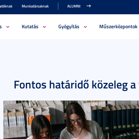
gatóknak
Munkatársaknak
ALUMNI
s
Kutatás
Gyógyítás
Műszerközpontok
Fontos határidő közeleg a 