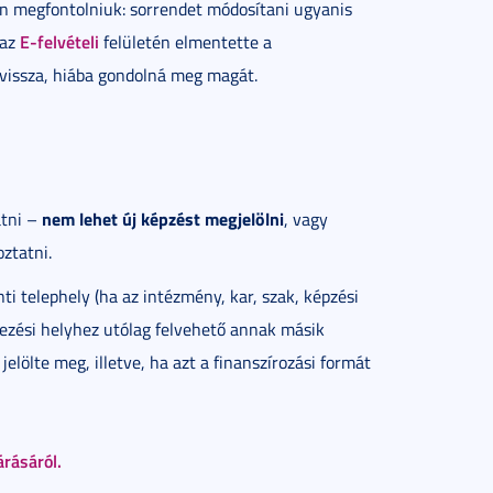
an megfontolniuk: sorrendet módosítani ugyanis
E-felvételi
 az
felületén elmentette a
vissza, hiába gondolná meg magát.
nem lehet új képzést megjelölni
atni –
, vagy
ztatni.
ti telephely (ha az intézmény, kar, szak, képzési
kezési helyhez utólag felvehető annak másik
jelölte meg, illetve, ha azt a finanszírozási formát
árásáról.