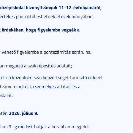
középiskolai bizonyítványuk 11-12
évfolyamáról,
.
értékes pontoktól eshetnek el ezek hiányában.
ak érdekében, hogy figyelembe vegyék a
 vehető figyelembe a pontszámítás során, ha:
n megadja a szakképesítés adatait;
lti a középfokú szakképzettséget tanúsító oklevél
tvány mindkét (a személyes adatait és a
ldalát.
2026. július 9.
intén
lius 9-ig módosíthatják a korábban megjelölt