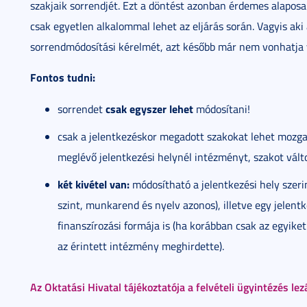
szakjaik sorrendjét. Ezt a döntést azonban érdemes alapos
csak egyetlen alkalommal lehet az eljárás során. Vagyis aki
sorrendmódosítási kérelmét, azt később már nem vonhatja 
Fontos tudni:
csak egyszer lehet
sorrendet
módosítani!
csak a jelentkezéskor megadott szakokat lehet mozg
meglévő jelentkezési helynél intézményt, szakot válto
két kivétel van:
módosítható a jelentkezési hely szerin
szint, munkarend és nyelv azonos), illetve egy jelent
finanszírozási formája is (ha korábban csak az egyiket 
az érintett intézmény meghirdette).
Az Oktatási Hivatal tájékoztatója a felvételi ügyintézés lez