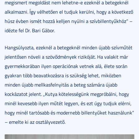
megismert megoldást nem lehetne-e ezeknél a betegeknél
alkalmazni. Így vélhetően el tudjuk kerülni, hogy a következő
húsz évben ismét hozzá kelljen nyúlni a szívbillentyűkhöz” –
idézte fel Dr. Bari Gábor.
Hangsúlyozta, ezeknél a betegeknél minden újabb szívműtét
jelentősen növeli a szövődmények rizikóját. Ha valakit már
gyermekkorában ilyen operációnak vetnek alá, élete során
gyakran több beavatkozásra is szükség lehet, miközben
minden újabb mellkasfelnyitás a beteg számára újabb
kockázatot jelent. „Kutya kötelességünk megpróbálni, hogy
minél kevesebb ilyen műtét legyen, és ezt úgy tudjuk elérni,
hogy minél tartósabb és modernebb billentyűket használunk”
– emelte ki az osztályvezető.