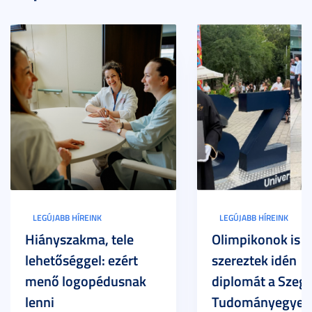
LEGÚJABB HÍREINK
LEGÚJABB HÍREINK
Hiányszakma, tele
Olimpikonok is
lehetőséggel: ezért
szereztek idén
menő logopédusnak
diplomát a Szege
lenni
Tudományegyet