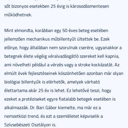
sőt bizonyos esetekben 25 évig is károsodásmentesen
működhetnek.
Mint elmondta, korábban egy 50 éves beteg esetében
jellemzően mechanikus műbillentyűt ültettek be. Ezek
előnye, hogy általában nem szorulnak cserére, ugyanakkor a
betegnek élete végéig véralvadásgátló szereket kell kapnia,
ami növelheti például a vérzés vagy a stroke kockázatát. Az
elmúlt évek fejlesztéseinek köszönhetően azonban már olyan
biológiai billentyűk is elérhetők, amelyek várható
élettartama akár 25 év is lehet. Ez lehetővé teszi, hogy
ezeket a protéziseket egyre fiatalabb betegek esetében is
alkalmazzák. Dr. Bari Gábor kiemelte, ma már ez a
nemzetközi trend, és ezt a szemléletet képviselik a
Szívsebészeti Osztályon is.