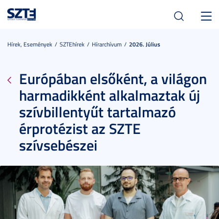
Toggl
navig
Hírek, Események
SZTEhírek
Hírarchívum
2026. Július
Európában elsőként, a világon
harmadikként alkalmaztak új
szívbillentyűt tartalmazó
érprotézist az SZTE
szívsebészei