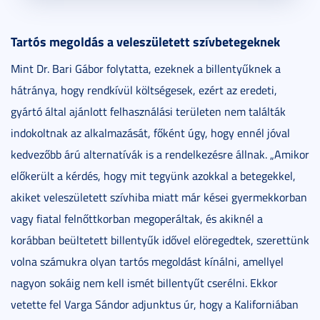
Tartós megoldás a veleszületett szívbetegeknek
Mint Dr. Bari Gábor folytatta, ezeknek a billentyűknek a
hátránya, hogy rendkívül költségesek, ezért az eredeti,
gyártó által ajánlott felhasználási területen nem találták
indokoltnak az alkalmazását, főként úgy, hogy ennél jóval
kedvezőbb árú alternatívák is a rendelkezésre állnak. „Amikor
előkerült a kérdés, hogy mit tegyünk azokkal a betegekkel,
akiket veleszületett szívhiba miatt már kései gyermekkorban
vagy fiatal felnőttkorban megoperáltak, és akiknél a
korábban beültetett billentyűk idővel elöregedtek, szerettünk
volna számukra olyan tartós megoldást kínálni, amellyel
nagyon sokáig nem kell ismét billentyűt cserélni. Ekkor
vetette fel Varga Sándor adjunktus úr, hogy a Kaliforniában