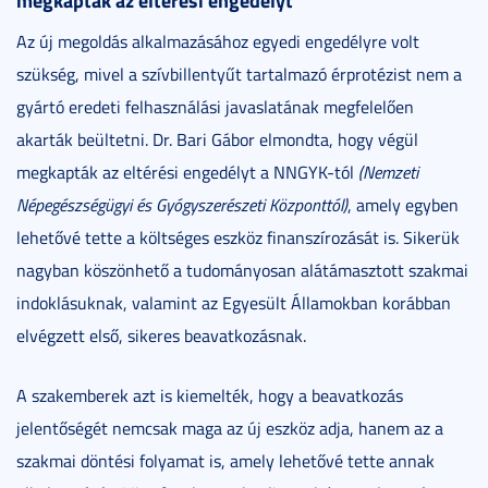
Az új megoldás alkalmazásához egyedi engedélyre volt
szükség, mivel a szívbillentyűt tartalmazó érprotézist nem a
gyártó eredeti felhasználási javaslatának megfelelően
akarták beültetni. Dr. Bari Gábor elmondta, hogy végül
megkapták az eltérési engedélyt a NNGYK-tól
(Nemzeti
Népegészségügyi és Gyógyszerészeti Központtól)
, amely egyben
lehetővé tette a költséges eszköz finanszírozását is. Sikerük
nagyban köszönhető a tudományosan alátámasztott szakmai
indoklásuknak, valamint az Egyesült Államokban korábban
elvégzett első, sikeres beavatkozásnak.
A szakemberek azt is kiemelték, hogy a beavatkozás
jelentőségét nemcsak maga az új eszköz adja, hanem az a
szakmai döntési folyamat is, amely lehetővé tette annak