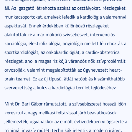
áll. Az igazgató létrehozta azokat az osztályokat, részlegeket,
munkacsoportokat, amelyek lefedik a kardiológia valamennyi
aspektusát. Ennek érdekében különböző részlegeket
alakítottak ki: a már működő szívsebészet, intervenciós
kardiológia, elektrofiziológia, angiológia mellett létrehozták a
sportkardiológiát, az onkokardiológiát, a cardio-obstetrica
részleget, ahol a magas rizikójú várandós nők szívproblémáit
orvosolják, valamint megalapították az úgynevezett heart-
brain teamet. Ez az új típusú, átláthatóbb és kiszámíthatóbb
szervezettség a kulcs a kardiológiai terület fejlődéséhez.
Mint Dr. Bari Gábor rámutatott, a szívsebészetet hosszú időn
keresztül a nagy mellkasi feltárással járó beavatkozások
jellemezték, ugyanakkor az elmúlt évtizedekben világszerte a
minimál invazív műtéti technikák jelentik a modern irányt.