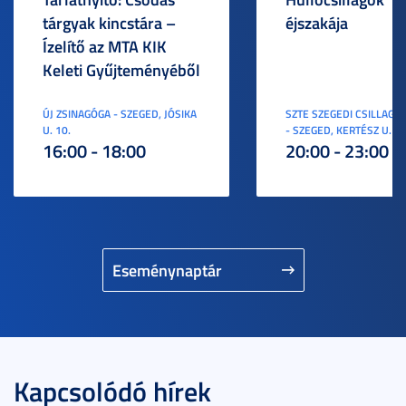
tárgyak kincstára –
éjszakája
Ízelítő az MTA KIK
Keleti Gyűjteményéből
ÚJ ZSINAGÓGA - SZEGED, JÓSIKA
SZTE SZEGEDI CSILLAGV
U. 10.
- SZEGED, KERTÉSZ U. 3.
16:00 - 18:00
20:00 - 23:00
Eseménynaptár
Kapcsolódó hírek