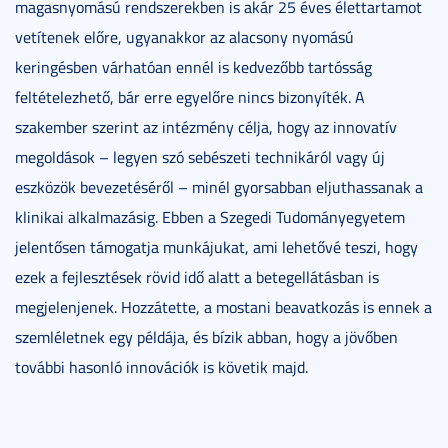
magasnyomású rendszerekben is akár 25 éves élettartamot
vetítenek előre, ugyanakkor az alacsony nyomású
keringésben várhatóan ennél is kedvezőbb tartósság
feltételezhető, bár erre egyelőre nincs bizonyíték. A
szakember szerint az intézmény célja, hogy az innovatív
megoldások – legyen szó sebészeti technikáról vagy új
eszközök bevezetéséről – minél gyorsabban eljuthassanak a
klinikai alkalmazásig. Ebben a Szegedi Tudományegyetem
jelentősen támogatja munkájukat, ami lehetővé teszi, hogy
ezek a fejlesztések rövid idő alatt a betegellátásban is
megjelenjenek. Hozzátette, a mostani beavatkozás is ennek a
szemléletnek egy példája, és bízik abban, hogy a jövőben
további hasonló innovációk is követik majd.