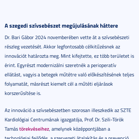
A szegedi szívsebészet megújulásának háttere
Dr. Bari Gábor 2024 novemberében vette át a szívsebészeti
részleg vezetését. Akkor legfontosabb célkitűzésnek az
innovációt határozta meg. Mint kifejtette, ez több területet is
érint. Egyrészt modernizálni szeretnék a perioperatív
ellátást, vagyis a betegek műtétre való előkészítésének teljes
folyamatát, másrészt kiemelt cél a műtéti eljárások
korszerűsítése is.
Az innováció a szívsebészetben szorosan illeszkedik az SZTE
Kardiológiai Centrumának igazgatója, Prof. Dr. Szili-Török
törekvéseihez
Tamás
, amelynek középpontjában a
technológiai fejlődés, a szervezeti átalakítás és a prevenció