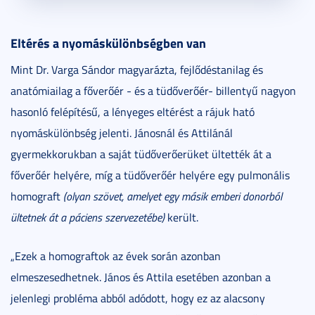
Eltérés a nyomáskülönbségben van
Mint Dr. Varga Sándor magyarázta, fejlődéstanilag és
anatómiailag a főverőér - és a tüdőverőér- billentyű nagyon
hasonló felépítésű, a lényeges eltérést a rájuk ható
nyomáskülönbség jelenti. Jánosnál és Attilánál
gyermekkorukban a saját tüdőverőerüket ültették át a
főverőér helyére, míg a tüdőverőér helyére egy pulmonális
homograft
(olyan szövet, amelyet egy másik emberi donorból
ültetnek át a páciens szervezetébe)
került.
„Ezek a homograftok az évek során azonban
elmeszesedhetnek. János és Attila esetében azonban a
jelenlegi probléma abból adódott, hogy ez az alacsony