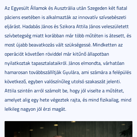
Az Egyesült Államok és Ausztrália után Szegeden két fiatal
páciens esetében is alkalmazták az innovatív szívsebészeti
eljárást. Hadabás János és Szikora Attila János veleszületett
szívbetegség miatt korábban már több műtéten is átesett, és
most újabb beavatkozás vált szükségessé. Mindketten az
operációt követően röviddel már kitűnő állapotban
nyilatkoztak tapasztalataikról. János elmondta, várhatóan
hamarosan továbbszállítják Gyulára, ami számára a felépülés
következő, egyben valószínűleg utolsó szakaszát jelenti.
Attila szintén arról számolt be, hogy jól viselte a műtétet,
amelyet alig egy hete végeztek rajta, és mind fizikailag, mind
lelkileg nagyon jól érzi magát.