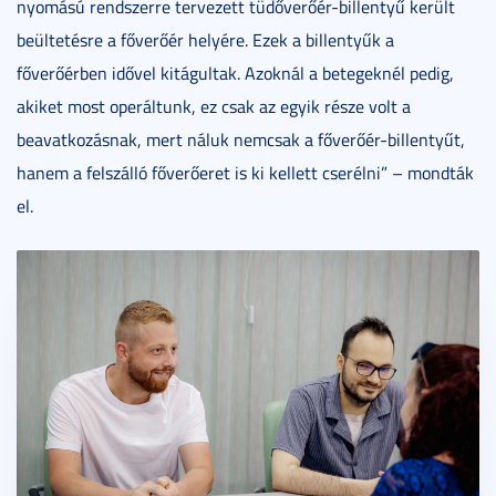
nyomású rendszerre tervezett tüdőverőér-billentyű került
beültetésre a főverőér helyére. Ezek a billentyűk a
főverőérben idővel kitágultak. Azoknál a betegeknél pedig,
akiket most operáltunk, ez csak az egyik része volt a
beavatkozásnak, mert náluk nemcsak a főverőér-billentyűt,
hanem a felszálló főverőeret is ki kellett cserélni” – mondták
el.