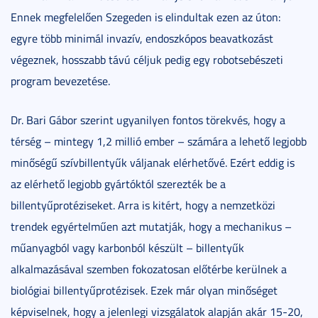
Ennek megfelelően Szegeden is elindultak ezen az úton:
egyre több minimál invazív, endoszkópos beavatkozást
végeznek, hosszabb távú céljuk pedig egy robotsebészeti
program bevezetése.
Dr. Bari Gábor szerint ugyanilyen fontos törekvés, hogy a
térség – mintegy 1,2 millió ember – számára a lehető legjobb
minőségű szívbillentyűk váljanak elérhetővé. Ezért eddig is
az elérhető legjobb gyártóktól szerezték be a
billentyűprotéziseket. Arra is kitért, hogy a nemzetközi
trendek egyértelműen azt mutatják, hogy a mechanikus –
műanyagból vagy karbonból készült – billentyűk
alkalmazásával szemben fokozatosan előtérbe kerülnek a
biológiai billentyűprotézisek. Ezek már olyan minőséget
képviselnek, hogy a jelenlegi vizsgálatok alapján akár 15-20,