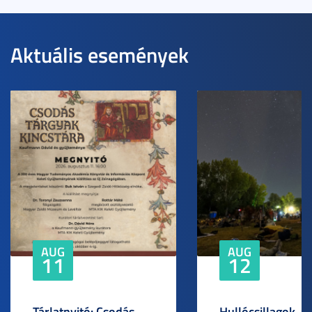
Aktuális események
AUG
AUG
11
12
Tárlatnyitó: Csodás
Hullócsillagok