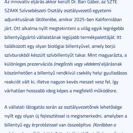
Az innovatív eljárás akkor került Dr. Bari Gábor, az SZTE
SZAKK Szívsebészeti Osztály osztályvezető egyetemi
adjunktusának látóterébe, amikor 2025-ben Kaliforniában
járt. Ott alkalma nyílt megtekinteni a világ egyik legrégebbi
billentyűgyártó vállalatának legújabb termékpalettáját. Itt
találkozott egy olyan biológiai billentyűvel, amely borjú
szívburokból készült szívbillentyűt takar. Mint magyarázta, a
különleges prezervációs
(megőrzés vagy védelem)
eljárásnak
köszönhetően a billentyű rendkívül csekély helyi gyulladásos
reakciót vált ki, illetve nagyon kevés meszet vesz fel, így
várhatóan hosszabb ideig képes a megfelelő működésre.
A vállalati látogatás során az osztályvezetőnek lehetősége
nyílt egy olyan új fejlesztéssel is megismerkedni, amelyben a
billentyű egy érprotézissel van összeépítve
. (
Korábban a