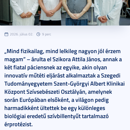
2026. július 02.
9 perc
„Mind fizikailag, mind lelkileg nagyon jól érzem
magam” – árulta el Szikora Attila János, annak a
két fiatal páciensnek az egyike, akin olyan
innovatív műtéti eljárást alkalmaztak a Szegedi
Tudományegyetem Szent-Györgyi Albert Klinikai
Központ Szívsebészeti Osztályán, amelynek
során Európában elsőként, a világon pedig
harmadikként ültettek be egy különleges
biológiai eredetű szívbillentyűt tartalmazó
érprotézist.