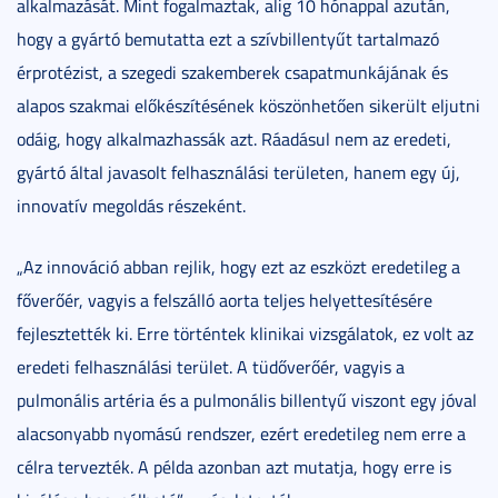
alkalmazását. Mint fogalmaztak, alig 10 hónappal azután,
hogy a gyártó bemutatta ezt a szívbillentyűt tartalmazó
érprotézist, a szegedi szakemberek csapatmunkájának és
alapos szakmai előkészítésének köszönhetően sikerült eljutni
odáig, hogy alkalmazhassák azt. Ráadásul nem az eredeti,
gyártó által javasolt felhasználási területen, hanem egy új,
innovatív megoldás részeként.
„Az innováció abban rejlik, hogy ezt az eszközt eredetileg a
főverőér, vagyis a felszálló aorta teljes helyettesítésére
fejlesztették ki. Erre történtek klinikai vizsgálatok, ez volt az
eredeti felhasználási terület. A tüdőverőér, vagyis a
pulmonális artéria és a pulmonális billentyű viszont egy jóval
alacsonyabb nyomású rendszer, ezért eredetileg nem erre a
célra tervezték. A példa azonban azt mutatja, hogy erre is