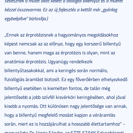
sebésznek a műtét alatt kellett a biológiai billentyűt és a műeret
kézzel összevarrnia. Ez az új fejlesztés a kettőt már
„
gyárilag
egybeépítve
”
biztosítja.
)
„Ennek az érprotézisnek a hagyományos megoldásokhoz
képest nemcsak az az előnye, hogy egy korszerű billentyű
van benne, hanem maga az érprotézis is olyan, mint az
anatómiai érprotézis. Ugyanúgy rendelkezik
billentyűtasakokkal, ami a keringés során normális,
fiziológiás áramlást biztosít. Ez egy főverőérben elhelyezkedő
billentyű esetében is kiemelten fontos, de talán még
jelentősebb a jobb szívfél kisvérköri keringésében, ahol jóval
kisebb a nyomás. Ott különösen nagy jelentősége van annak,
hogy a billentyű megfelelő mosást kapjon a véráramlás
során, mert ez is hozzájárulhat a hosszabb élettartamhoz” -
magyarázta Dr. Varga Sándor, az SZTE SZAKK Szívsebészeti