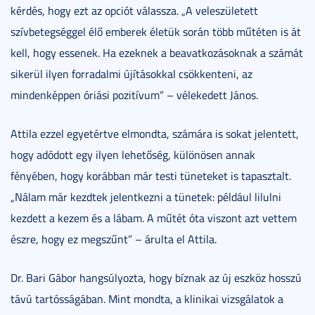
kérdés, hogy ezt az opciót válassza. „A veleszületett
szívbetegséggel élő emberek életük során több műtéten is át
kell, hogy essenek. Ha ezeknek a beavatkozásoknak a számát
sikerül ilyen forradalmi újításokkal csökkenteni, az
mindenképpen óriási pozitívum” – vélekedett János.
Attila ezzel egyetértve elmondta, számára is sokat jelentett,
hogy adódott egy ilyen lehetőség, különösen annak
fényében, hogy korábban már testi tüneteket is tapasztalt.
„Nálam már kezdtek jelentkezni a tünetek: például lilulni
kezdett a kezem és a lábam. A műtét óta viszont azt vettem
észre, hogy ez megszűnt” – árulta el Attila.
Dr. Bari Gábor hangsúlyozta, hogy bíznak az új eszköz hosszú
távú tartósságában. Mint mondta, a klinikai vizsgálatok a