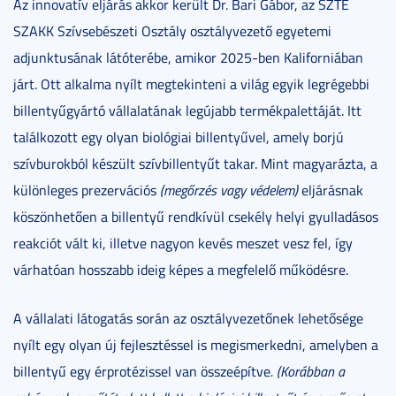
Az innovatív eljárás akkor került Dr. Bari Gábor, az SZTE
SZAKK Szívsebészeti Osztály osztályvezető egyetemi
adjunktusának látóterébe, amikor 2025-ben Kaliforniában
járt. Ott alkalma nyílt megtekinteni a világ egyik legrégebbi
billentyűgyártó vállalatának legújabb termékpalettáját. Itt
találkozott egy olyan biológiai billentyűvel, amely borjú
szívburokból készült szívbillentyűt takar. Mint magyarázta, a
különleges prezervációs
(megőrzés vagy védelem)
eljárásnak
köszönhetően a billentyű rendkívül csekély helyi gyulladásos
reakciót vált ki, illetve nagyon kevés meszet vesz fel, így
várhatóan hosszabb ideig képes a megfelelő működésre.
A vállalati látogatás során az osztályvezetőnek lehetősége
nyílt egy olyan új fejlesztéssel is megismerkedni, amelyben a
billentyű egy érprotézissel van összeépítve
. (
Korábban a