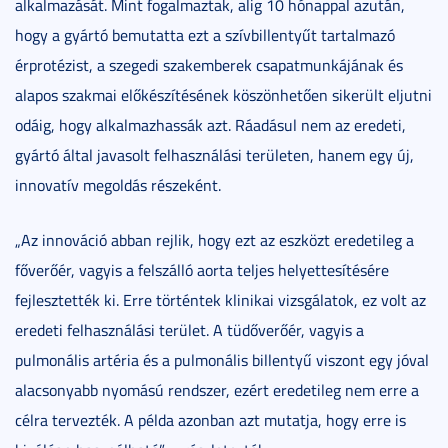
alkalmazását. Mint fogalmaztak, alig 10 hónappal azután,
hogy a gyártó bemutatta ezt a szívbillentyűt tartalmazó
érprotézist, a szegedi szakemberek csapatmunkájának és
alapos szakmai előkészítésének köszönhetően sikerült eljutni
odáig, hogy alkalmazhassák azt. Ráadásul nem az eredeti,
gyártó által javasolt felhasználási területen, hanem egy új,
innovatív megoldás részeként.
„Az innováció abban rejlik, hogy ezt az eszközt eredetileg a
főverőér, vagyis a felszálló aorta teljes helyettesítésére
fejlesztették ki. Erre történtek klinikai vizsgálatok, ez volt az
eredeti felhasználási terület. A tüdőverőér, vagyis a
pulmonális artéria és a pulmonális billentyű viszont egy jóval
alacsonyabb nyomású rendszer, ezért eredetileg nem erre a
célra tervezték. A példa azonban azt mutatja, hogy erre is