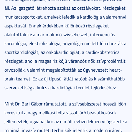
áll. Az igazgató létrehozta azokat az osztályokat, részlegeket,
munkacsoportokat, amelyek lefedik a kardiológia valamennyi
aspektusát. Ennek érdekében különböző részlegeket
alakítottak ki: a már működő szívsebészet, intervenciós
kardiológia, elektrofiziológia, angiológia mellett létrehozták a
sportkardiológiát, az onkokardiológiát, a cardio-obstetrica
részleget, ahol a magas rizikójú várandós nők szívproblémáit
orvosolják, valamint megalapították az úgynevezett heart-
brain teamet. Ez az új típusú, átláthatóbb és kiszámíthatóbb
szervezettség a kulcs a kardiológiai terület fejlődéséhez.
Mint Dr. Bari Gábor rámutatott, a szívsebészetet hosszú időn
keresztül a nagy mellkasi feltárással járó beavatkozások
jellemezték, ugyanakkor az elmúlt évtizedekben világszerte a
minimál invazív műtéti technikák jelentik a modern irányt.