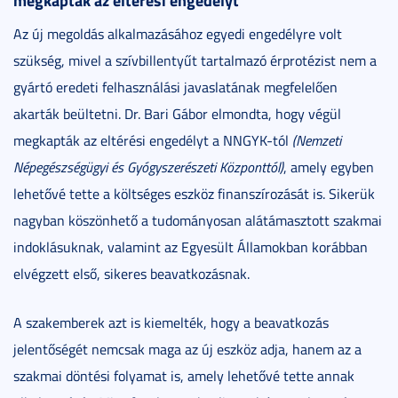
Az új megoldás alkalmazásához egyedi engedélyre volt
szükség, mivel a szívbillentyűt tartalmazó érprotézist nem a
gyártó eredeti felhasználási javaslatának megfelelően
akarták beültetni. Dr. Bari Gábor elmondta, hogy végül
megkapták az eltérési engedélyt a NNGYK-tól
(Nemzeti
Népegészségügyi és Gyógyszerészeti Központtól)
, amely egyben
lehetővé tette a költséges eszköz finanszírozását is. Sikerük
nagyban köszönhető a tudományosan alátámasztott szakmai
indoklásuknak, valamint az Egyesült Államokban korábban
elvégzett első, sikeres beavatkozásnak.
A szakemberek azt is kiemelték, hogy a beavatkozás
jelentőségét nemcsak maga az új eszköz adja, hanem az a
szakmai döntési folyamat is, amely lehetővé tette annak