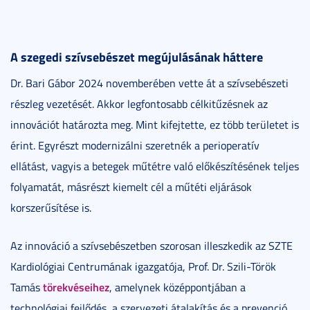
A szegedi szívsebészet megújulásának háttere
Dr. Bari Gábor 2024 novemberében vette át a szívsebészeti
részleg vezetését. Akkor legfontosabb célkitűzésnek az
innovációt határozta meg. Mint kifejtette, ez több területet is
érint. Egyrészt modernizálni szeretnék a perioperatív
ellátást, vagyis a betegek műtétre való előkészítésének teljes
folyamatát, másrészt kiemelt cél a műtéti eljárások
korszerűsítése is.
Az innováció a szívsebészetben szorosan illeszkedik az SZTE
Kardiológiai Centrumának igazgatója, Prof. Dr. Szili-Török
törekvéseihez
Tamás
, amelynek középpontjában a
technológiai fejlődés, a szervezeti átalakítás és a prevenció