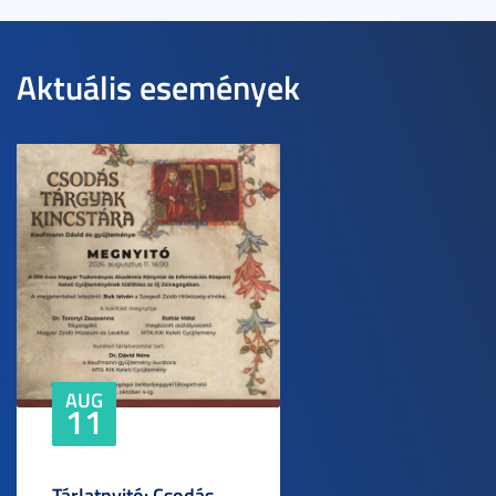
Aktuális események
AUG
11
Tárlatnyitó: Csodás