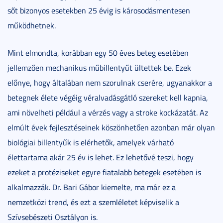
sőt bizonyos esetekben 25 évig is károsodásmentesen
működhetnek.
Mint elmondta, korábban egy 50 éves beteg esetében
jellemzően mechanikus műbillentyűt ültettek be. Ezek
előnye, hogy általában nem szorulnak cserére, ugyanakkor a
betegnek élete végéig véralvadásgátló szereket kell kapnia,
ami növelheti például a vérzés vagy a stroke kockázatát. Az
elmúlt évek fejlesztéseinek köszönhetően azonban már olyan
biológiai billentyűk is elérhetők, amelyek várható
élettartama akár 25 év is lehet. Ez lehetővé teszi, hogy
ezeket a protéziseket egyre fiatalabb betegek esetében is
alkalmazzák. Dr. Bari Gábor kiemelte, ma már ez a
nemzetközi trend, és ezt a szemléletet képviselik a
Szívsebészeti Osztályon is.