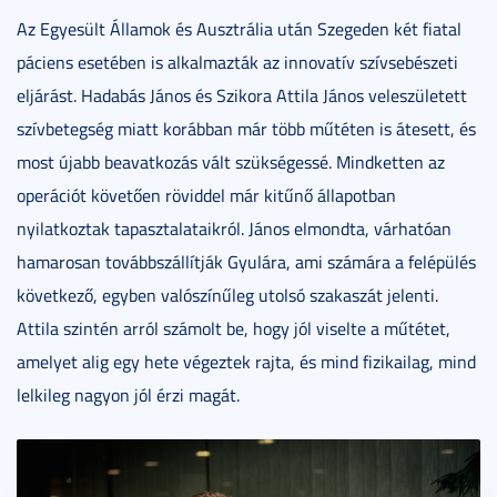
Az Egyesült Államok és Ausztrália után Szegeden két fiatal
páciens esetében is alkalmazták az innovatív szívsebészeti
eljárást. Hadabás János és Szikora Attila János veleszületett
szívbetegség miatt korábban már több műtéten is átesett, és
most újabb beavatkozás vált szükségessé. Mindketten az
operációt követően röviddel már kitűnő állapotban
nyilatkoztak tapasztalataikról. János elmondta, várhatóan
hamarosan továbbszállítják Gyulára, ami számára a felépülés
következő, egyben valószínűleg utolsó szakaszát jelenti.
Attila szintén arról számolt be, hogy jól viselte a műtétet,
amelyet alig egy hete végeztek rajta, és mind fizikailag, mind
lelkileg nagyon jól érzi magát.