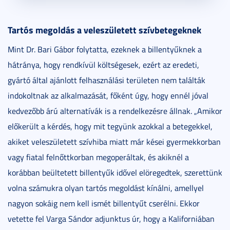
Tartós megoldás a veleszületett szívbetegeknek
Mint Dr. Bari Gábor folytatta, ezeknek a billentyűknek a
hátránya, hogy rendkívül költségesek, ezért az eredeti,
gyártó által ajánlott felhasználási területen nem találták
indokoltnak az alkalmazását, főként úgy, hogy ennél jóval
kedvezőbb árú alternatívák is a rendelkezésre állnak. „Amikor
előkerült a kérdés, hogy mit tegyünk azokkal a betegekkel,
akiket veleszületett szívhiba miatt már kései gyermekkorban
vagy fiatal felnőttkorban megoperáltak, és akiknél a
korábban beültetett billentyűk idővel elöregedtek, szerettünk
volna számukra olyan tartós megoldást kínálni, amellyel
nagyon sokáig nem kell ismét billentyűt cserélni. Ekkor
vetette fel Varga Sándor adjunktus úr, hogy a Kaliforniában