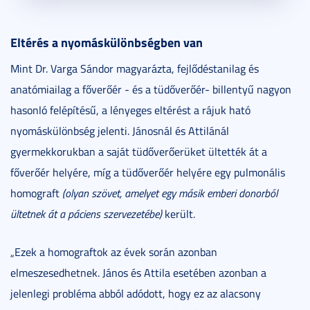
Eltérés a nyomáskülönbségben van
Mint Dr. Varga Sándor magyarázta, fejlődéstanilag és
anatómiailag a főverőér - és a tüdőverőér- billentyű nagyon
hasonló felépítésű, a lényeges eltérést a rájuk ható
nyomáskülönbség jelenti. Jánosnál és Attilánál
gyermekkorukban a saját tüdőverőerüket ültették át a
főverőér helyére, míg a tüdőverőér helyére egy pulmonális
homograft
(olyan szövet, amelyet egy másik emberi donorból
ültetnek át a páciens szervezetébe)
került.
„Ezek a homograftok az évek során azonban
elmeszesedhetnek. János és Attila esetében azonban a
jelenlegi probléma abból adódott, hogy ez az alacsony