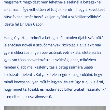
megismert megoldást nem lehetne-e ezeknél a betegeknél
alkalmazni. Így vélhetően el tudjuk kerülni, hogy a következő
húsz évben ismét hozzá kelljen nyúlni a szívbillentyűkhöz” –
idézte fel Dr. Bari Gábor.
Hangsúlyozta, ezeknél a betegeknél minden újabb szívműtét
jelentősen növeli a szövődmények rizikóját. Ha valakit már
gyermekkorában ilyen operációnak vetnek alá, élete során
gyakran több beavatkozásra is szükség lehet, miközben
minden újabb mellkasfelnyitás a beteg számára újabb
kockázatot jelent. „Kutya kötelességünk megpróbálni, hogy
minél kevesebb ilyen műtét legyen, és ezt úgy tudjuk elérni,
hogy minél tartósabb és modernebb billentyűket használunk”
– emelte ki az osztályvezető.