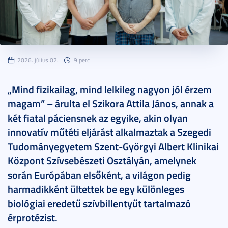
2026. július 02.
9 perc
„Mind fizikailag, mind lelkileg nagyon jól érzem
magam” – árulta el Szikora Attila János, annak a
két fiatal páciensnek az egyike, akin olyan
innovatív műtéti eljárást alkalmaztak a Szegedi
Tudományegyetem Szent-Györgyi Albert Klinikai
Központ Szívsebészeti Osztályán, amelynek
során Európában elsőként, a világon pedig
harmadikként ültettek be egy különleges
biológiai eredetű szívbillentyűt tartalmazó
érprotézist.