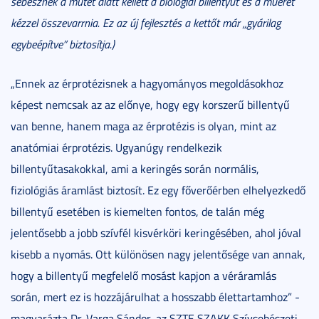
sebésznek a műtét alatt kellett a biológiai billentyűt és a műeret
kézzel összevarrnia. Ez az új fejlesztés a kettőt már
„
gyárilag
egybeépítve
”
biztosítja.
)
„Ennek az érprotézisnek a hagyományos megoldásokhoz
képest nemcsak az az előnye, hogy egy korszerű billentyű
van benne, hanem maga az érprotézis is olyan, mint az
anatómiai érprotézis. Ugyanúgy rendelkezik
billentyűtasakokkal, ami a keringés során normális,
fiziológiás áramlást biztosít. Ez egy főverőérben elhelyezkedő
billentyű esetében is kiemelten fontos, de talán még
jelentősebb a jobb szívfél kisvérköri keringésében, ahol jóval
kisebb a nyomás. Ott különösen nagy jelentősége van annak,
hogy a billentyű megfelelő mosást kapjon a véráramlás
során, mert ez is hozzájárulhat a hosszabb élettartamhoz” -
magyarázta Dr. Varga Sándor, az SZTE SZAKK Szívsebészeti