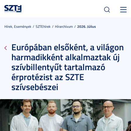
Toggl
navig
Hírek, Események
SZTEhírek
Hírarchívum
2026. Július
Európában elsőként, a világon
harmadikként alkalmaztak új
szívbillentyűt tartalmazó
érprotézist az SZTE
szívsebészei