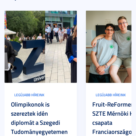
LEGÚJABB HÍREINK
LEGÚJABB HÍREINK
Olimpikonok is
Fruit-ReFormers:
szereztek idén
SZTE Mérnöki Ka
diplomát a Szegedi
csapata
Tudományegyetemen
Franciaországot 