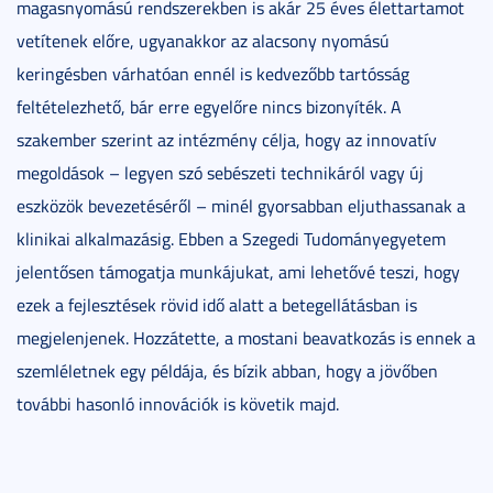
magasnyomású rendszerekben is akár 25 éves élettartamot
vetítenek előre, ugyanakkor az alacsony nyomású
keringésben várhatóan ennél is kedvezőbb tartósság
feltételezhető, bár erre egyelőre nincs bizonyíték. A
szakember szerint az intézmény célja, hogy az innovatív
megoldások – legyen szó sebészeti technikáról vagy új
eszközök bevezetéséről – minél gyorsabban eljuthassanak a
klinikai alkalmazásig. Ebben a Szegedi Tudományegyetem
jelentősen támogatja munkájukat, ami lehetővé teszi, hogy
ezek a fejlesztések rövid idő alatt a betegellátásban is
megjelenjenek. Hozzátette, a mostani beavatkozás is ennek a
szemléletnek egy példája, és bízik abban, hogy a jövőben
további hasonló innovációk is követik majd.