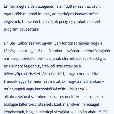
Ennek megfelelően Szegeden is elindultak ezen az úton:
egyre több minimál invazív, endoszkópos beavatkozást
végeznek, hosszabb távú céljuk pedig egy robotsebészeti
program bevezetése.
Dr. Bari Gábor szerint ugyanilyen fontos törekvés, hogy a
térség – mintegy 1,2 millió ember – számára a lehető legjobb
minőségű szívbillentyűk váljanak elérhetővé. Ezért eddig is
az elérhető legjobb gyártóktól szerezték be a
billentyűprotéziseket. Arra is kitért, hogy a nemzetközi
trendek egyértelműen azt mutatják, hogy a mechanikus –
műanyagból vagy karbonból készült – billentyűk
alkalmazásával szemben fokozatosan előtérbe kerülnek a
biológiai billentyűprotézisek. Ezek már olyan minőséget
képviselnek, hogy a jelenlegi vizsgálatok alapján akár 15-20,