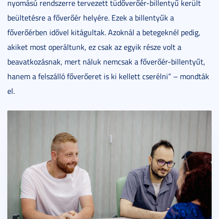
nyomású rendszerre tervezett tüdőverőér-billentyű került
beültetésre a főverőér helyére. Ezek a billentyűk a
főverőérben idővel kitágultak. Azoknál a betegeknél pedig,
akiket most operáltunk, ez csak az egyik része volt a
beavatkozásnak, mert náluk nemcsak a főverőér-billentyűt,
hanem a felszálló főverőeret is ki kellett cserélni” – mondták
el.