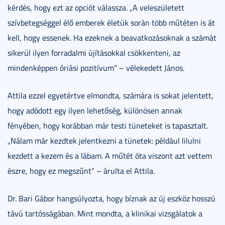
kérdés, hogy ezt az opciót válassza. „A veleszületett
szívbetegséggel élő emberek életük során több műtéten is át
kell, hogy essenek. Ha ezeknek a beavatkozásoknak a számát
sikerül ilyen forradalmi újításokkal csökkenteni, az
mindenképpen óriási pozitívum” – vélekedett János.
Attila ezzel egyetértve elmondta, számára is sokat jelentett,
hogy adódott egy ilyen lehetőség, különösen annak
fényében, hogy korábban már testi tüneteket is tapasztalt.
„Nálam már kezdtek jelentkezni a tünetek: például lilulni
kezdett a kezem és a lábam. A műtét óta viszont azt vettem
észre, hogy ez megszűnt” – árulta el Attila.
Dr. Bari Gábor hangsúlyozta, hogy bíznak az új eszköz hosszú
távú tartósságában. Mint mondta, a klinikai vizsgálatok a