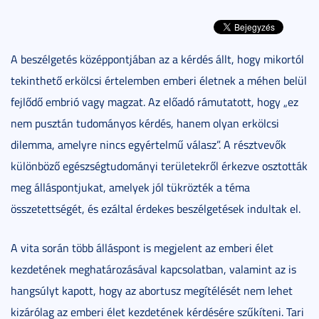
A beszélgetés középpontjában az a kérdés állt, hogy mikortól
tekinthető erkölcsi értelemben emberi életnek a méhen belül
fejlődő embrió vagy magzat. Az előadó rámutatott, hogy „ez
nem pusztán tudományos kérdés, hanem olyan erkölcsi
dilemma, amelyre nincs egyértelmű válasz”. A résztvevők
különböző egészségtudományi területekről érkezve osztották
meg álláspontjukat, amelyek jól tükrözték a téma
összetettségét, és ezáltal érdekes beszélgetések indultak el.
A vita során több álláspont is megjelent az emberi élet
kezdetének meghatározásával kapcsolatban, valamint az is
hangsúlyt kapott, hogy az abortusz megítélését nem lehet
kizárólag az emberi élet kezdetének kérdésére szűkíteni. Tari