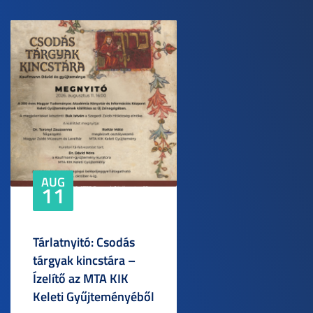
AUG
11
Tárlatnyitó: Csodás
tárgyak kincstára –
Ízelítő az MTA KIK
Keleti Gyűjteményéből