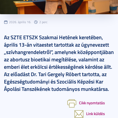
2026. április 16.
2 perc
Az SZTE ETSZK Szakmai Hetének keretében,
április 13-án vitaestet tartottak az úgynevezett
„szívhangrendeletről”, amelynek középpontjában
az abortusz bioetikai megítélése, valamint az
emberi élet erkölcsi értékességének kérdése állt.
Az előadást Dr. Tari Gergely Róbert tartotta, az
Egészségtudományi és Szociális Képzési Kar
Ápolási Tanszékének tudományos munkatársa.
Cikk nyomtatás
Link küldés