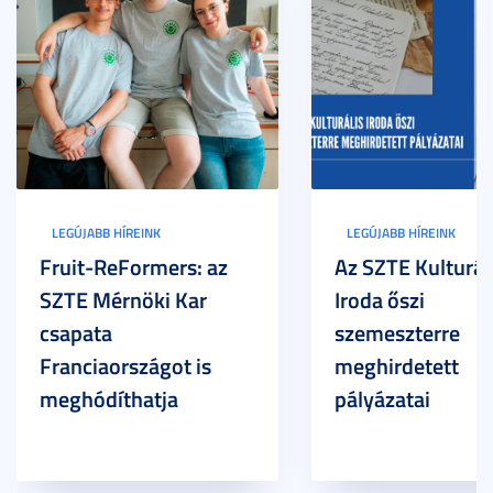
LEGÚJABB HÍREINK
LEGÚJABB HÍREINK
Fruit-ReFormers: az
Az SZTE Kulturál
SZTE Mérnöki Kar
Iroda őszi
csapata
szemeszterre
Franciaországot is
meghirdetett
meghódíthatja
pályázatai