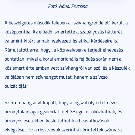
Fotó: Nánai Fruzsina
A beszélgetés második felében a „szívhangrendelet” került a
középpontba. Az előadó ismertette a szabályozás hátterét,
valamint kitért annak nyelvezeti és etikai kérdéseire is.
Rámutatott arra, hogy „a köznyelvben elterjedt elnevezés
pontatlan, mivel a korai embrionális fejlődés során nem a
közismert értelemben vett szívhangról van szó, és a készülék
valójában nem szívhangot mutat, hanem a szívcső
pulzációját”.
Szintén hangsúlyt kapott, hogy a jogszabály értelmezési
bizonytalanságai gyakorlati nehézségeket okozhatnak, és
bizonyos esetekben késleltethetik a beavatkozások
elvégzését. Ez a résztvevők szerint az érintettek számára