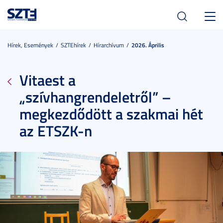
Toggl
navig
Hírek, Események
SZTEhírek
Hírarchívum
2026. Április
Vitaest a
„szívhangrendeletről” –
megkezdődött a szakmai hét
az ETSZK-n