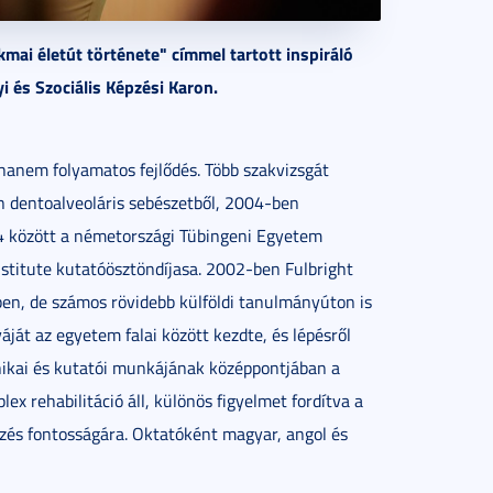
mai életút története" címmel tartott inspiráló
 és Szociális Képzési Karon.
hanem folyamatos fejlődés. Több szakvizsgát
n dentoalveoláris sebészetből, 2004-ben
4 között a németországi Tübingeni Egyetem
stitute kutatóösztöndíjasa. 2002-ben Fulbright
en, de számos rövidebb külföldi tanulmányúton is
ját az egyetem falai között kezdte, és lépésről
linikai és kutatói munkájának középpontjában a
lex rehabilitáció áll, különös figyelmet fordítva a
zés fontosságára. Oktatóként magyar, angol és