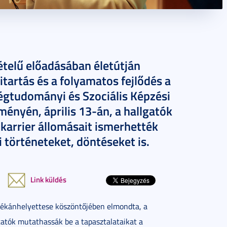
ételű előadásában életútján
itartás és a folyamatos fejlődés a
égtudományi és Szociális Képzési
nyén, április 13-án, a hallgatók
karrier állomásait ismerhették
történeteket, döntéseket is.
Link küldés
dékánhelyettese köszöntőjében elmondta, a
tatók mutathassák be a tapasztalataikat a