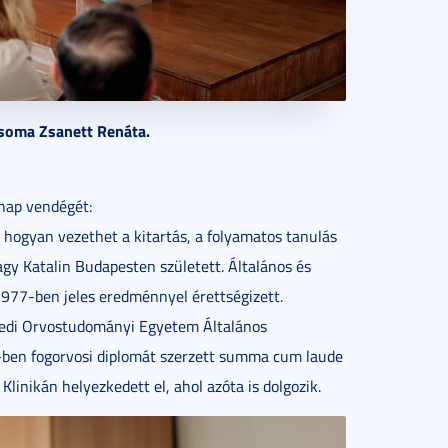
 Csoma Zsanett Renáta.
nap vendégét:
k, hogyan vezethet a kitartás, a folyamatos tanulás
agy Katalin Budapesten született. Általános és
977-ben jeles eredménnyel érettségizett.
egedi Orvostudományi Egyetem Általános
en fogorvosi diplomát szerzett summa cum laude
linikán helyezkedett el, ahol azóta is dolgozik.