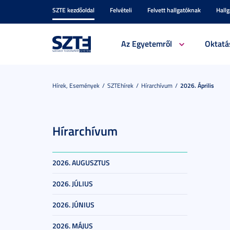
SZTE kezdőoldal
Felvételi
Felvett hallgatóknak
Hall
Az Egyetemről
Oktatá
Hírek, Események
SZTEhírek
Hírarchívum
2026. Április
Hírarchívum
2026. AUGUSZTUS
2026. JÚLIUS
2026. JÚNIUS
2026. MÁJUS