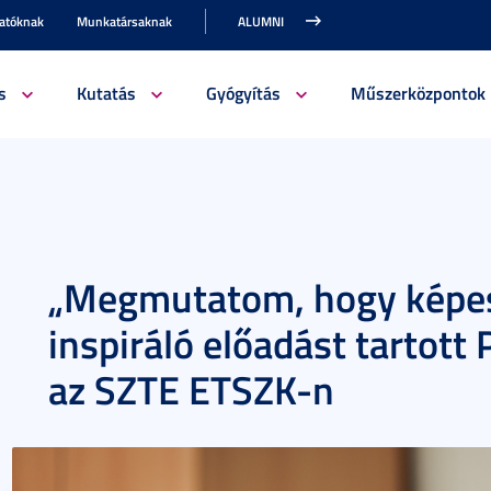
gatóknak
Munkatársaknak
ALUMNI
s
Kutatás
Gyógyítás
Műszerközpontok
„Megmutatom, hogy képes
inspiráló előadást tartott 
az SZTE ETSZK-n