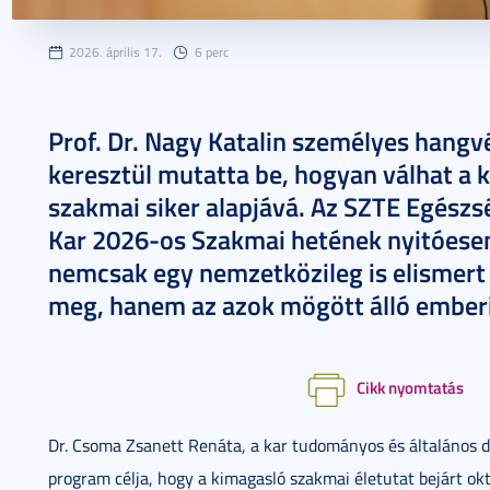
2026. április 17.
6 perc
Prof. Dr. Nagy Katalin személyes hangv
keresztül mutatta be, hogyan válhat a k
szakmai siker alapjává. Az SZTE Egészs
Kar 2026-os Szakmai hetének nyitóesemé
nemcsak egy nemzetközileg is elismert 
meg, hanem az azok mögött álló emberi 
Cikk nyomtatás
Dr. Csoma Zsanett Renáta, a kar tudományos és általános 
program célja, hogy a kimagasló szakmai életutat bejárt ok