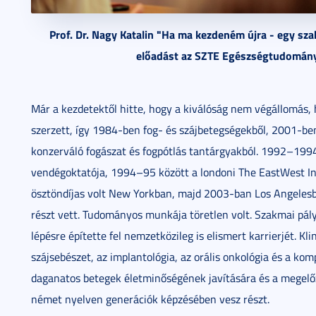
Prof. Dr. Nagy Katalin "Ha ma kezdeném újra - egy szak
előadást az SZTE Egészségtudományi
Már a kezdetektől hitte, hogy a kiválóság nem végállomás, 
szerzett, így 1984-ben fog- és szájbetegségekből, 2001-be
konzerváló fogászat és fogpótlás tantárgyakból. 1992–199
vendégoktatója, 1994–95 között a londoni The EastWest In
ösztöndíjas volt New Yorkban, majd 2003-ban Los Angelesb
részt vett. Tudományos munkája töretlen volt. Szakmai pályá
lépésre építette fel nemzetközileg is elismert karrierjét. K
szájsebészet, az implantológia, az orális onkológia és a komp
daganatos betegek életminőségének javítására és a megelő
német nyelven generációk képzésében vesz részt.