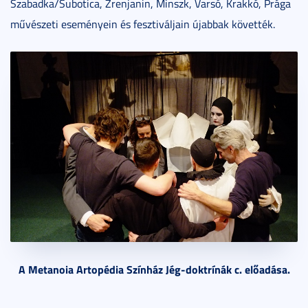
Szabadka/Subotica, Zrenjanin, Minszk, Varsó, Krakkó, Prága
művészeti eseményein és fesztiváljain újabbak követték.
A Metanoia Artopédia Színház Jég-doktrínák c. előadása.