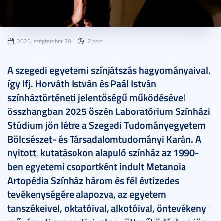
2025. szeptember 30.
2 perc
A szegedi egyetemi színjátszás hagyományaival,
így Ifj. Horváth István és Paál István
színháztörténeti jelentőségű működésével
összhangban 2025 őszén Laboratórium Színházi
Stúdium jön létre a Szegedi Tudományegyetem
Bölcsészet- és Társadalomtudományi Karán. A
nyitott, kutatásokon alapuló színház az 1990-
ben egyetemi csoportként indult Metanoia
Artopédia Színház három és fél évtizedes
tevékenységére alapozva, az egyetem
tanszékeivel, oktatóival, alkotóival, öntevékeny