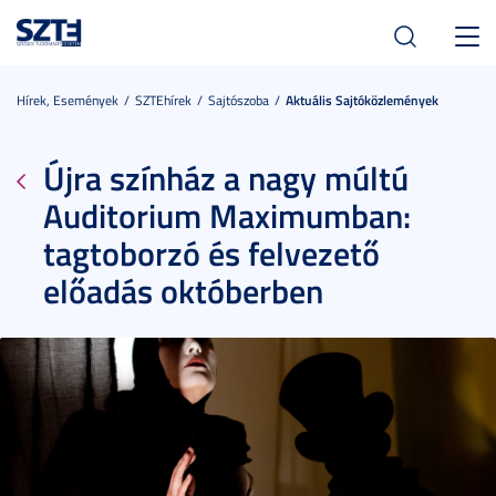
Toggl
navig
Hírek, Események
SZTEhírek
Sajtószoba
Aktuális Sajtóközlemények
Újra színház a nagy múltú
Auditorium Maximumban:
tagtoborzó és felvezető
előadás októberben