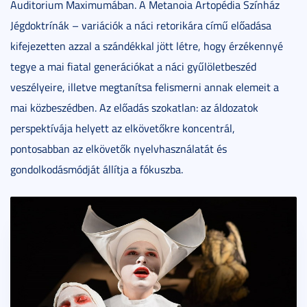
Auditorium Maximumában. A Metanoia Artopédia Színház
Jégdoktrínák – variációk a náci retorikára című előadása
kifejezetten azzal a szándékkal jött létre, hogy érzékennyé
tegye a mai fiatal generációkat a náci gyűlöletbeszéd
veszélyeire, illetve megtanítsa felismerni annak elemeit a
mai közbeszédben. Az előadás szokatlan: az áldozatok
perspektívája helyett az elkövetőkre koncentrál,
pontosabban az elkövetők nyelvhasználatát és
gondolkodásmódját állítja a fókuszba.