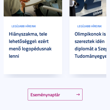
LEGÚJABB HÍREINK
LEGÚJABB HÍREINK
Hiányszakma, tele
Olimpikonok is
lehetőséggel: ezért
szereztek idén
menő logopédusnak
diplomát a Szege
lenni
Tudományegyet
Eseménynaptár