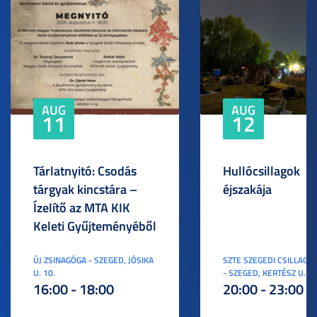
AUG
AUG
11
12
Tárlatnyitó: Csodás
Hullócsillagok
tárgyak kincstára –
éjszakája
Ízelítő az MTA KIK
Keleti Gyűjteményéből
ÚJ ZSINAGÓGA - SZEGED, JÓSIKA
SZTE SZEGEDI CSILLAGV
U. 10.
- SZEGED, KERTÉSZ U. 3.
16:00 - 18:00
20:00 - 23:00