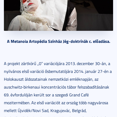
A Metanoia Artopédia Színház Jég-doktrínák c. előadása.
A projekt zártkörű „0” variációjára 2013. december 30-án, a
nyilvános első variáció ősbemutatójára 2014. január 27-én a
Holokauszt áldozatainak nemzetközi emléknapján, az
auschwitz-birkenaui koncentrációs tábor felszabadításának
69. évfordulóján került sor a szegedi Grand Café
mozitermében. Az első variációt az ország több nagyvárosa
mellett Újvidék/Novi Sad, Kragujevác, Belgrád,