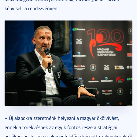
képviselt a rendezvényen.
– Új alapokra szeretnénk helyezni a magyar ökölvívást,
ennek a törekvésnek az egyik fontos része a stratégiai
edzőképzés, hiszen csak megfelelően képzett szakemberektől