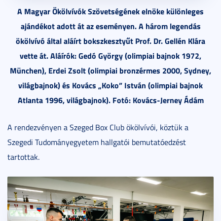
A Magyar Ökölvívók Szövetségének elnöke különleges
ajándékot adott át az eseményen. A három legendás
ökölvívó által aláírt bokszkesztyűt Prof. Dr. Gellén Klára
vette át. Aláírók: Gedó György (olimpiai bajnok 1972,
München), Erdei Zsolt (olimpiai bronzérmes 2000, Sydney,
világbajnok) és Kovács „Koko” István (olimpiai bajnok
Atlanta 1996, világbajnok). Fotó: Kovács-Jerney Ádám
A rendezvényen a Szeged Box Club ökölvívói, köztük a
Szegedi Tudományegyetem hallgatói bemutatóedzést
tartottak.