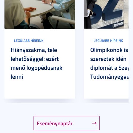
LEGÚJABB HÍREINK
LEGÚJABB HÍREINK
Hiányszakma, tele
Olimpikonok is
lehetőséggel: ezért
szereztek idén
menő logopédusnak
diplomát a Szege
lenni
Tudományegyet
Eseménynaptár