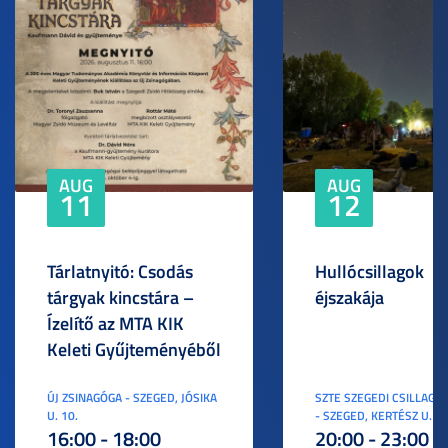
AUG
AUG
11
12
Tárlatnyitó: Csodás
Hullócsillagok
tárgyak kincstára –
éjszakája
Ízelítő az MTA KIK
Keleti Gyűjteményéből
ÚJ ZSINAGÓGA - SZEGED, JÓSIKA
SZTE SZEGEDI CSILLAGV
U. 10.
- SZEGED, KERTÉSZ U. 3.
16:00 - 18:00
20:00 - 23:00