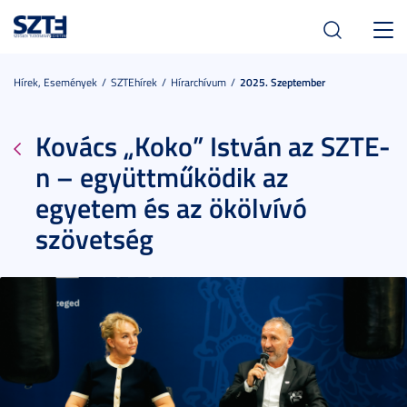
Toggl
navig
Hírek, Események
SZTEhírek
Hírarchívum
2025. Szeptember
Kovács „Koko” István az SZTE-
n – együttműködik az
egyetem és az ökölvívó
szövetség