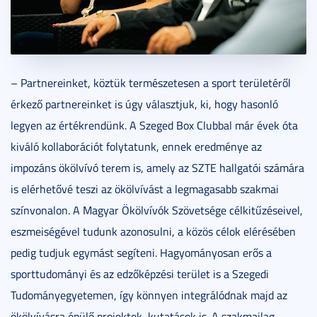
– Partnereinket, köztük természetesen a sport területéről
érkező partnereinket is úgy választjuk, ki, hogy hasonló
legyen az értékrendünk. A Szeged Box Clubbal már évek óta
kiváló kollaborációt folytatunk, ennek eredménye az
impozáns ökölvívó terem is, amely az SZTE hallgatói számára
is elérhetővé teszi az ökölvívást a legmagasabb szakmai
színvonalon. A Magyar Ökölvívók Szövetsége célkitűzéseivel,
eszmeiségével tudunk azonosulni, a közös célok elérésében
pedig tudjuk egymást segíteni. Hagyományosan erős a
sporttudományi és az edzőképzési terület is a Szegedi
Tudományegyetemen, így könnyen integrálódnak majd az
ökölvívásra épülő projektek, kutatások is. A szakmailag