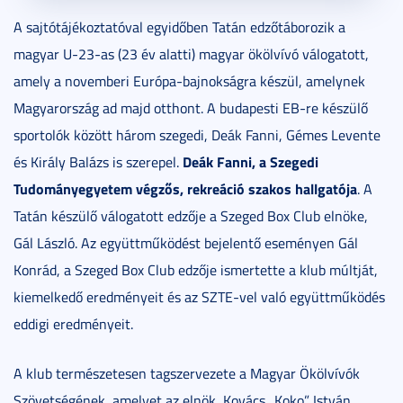
A sajtótájékoztatóval egyidőben Tatán edzőtáborozik a
magyar U-23-as (23 év alatti) magyar ökölvívó válogatott,
amely a novemberi Európa-bajnokságra készül, amelynek
Magyarország ad majd otthont. A budapesti EB-re készülő
sportolók között három szegedi, Deák Fanni, Gémes Levente
Deák Fanni, a Szegedi
és Király Balázs is szerepel.
Tudományegyetem végzős, rekreáció szakos hallgatója
. A
Tatán készülő válogatott edzője a Szeged Box Club elnöke,
Gál László. Az együttműködést bejelentő eseményen Gál
Konrád, a Szeged Box Club edzője ismertette a klub múltját,
kiemelkedő eredményeit és az SZTE-vel való együttműködés
eddigi eredményeit.
A klub természetesen tagszervezete a Magyar Ökölvívók
Szövetségének, amelyet az elnök, Kovács „Koko” István