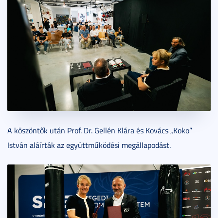
A köszöntők után Prof. Dr. Gellén Klára és Kovács „Koko”
István aláírták az együttműködési megállapodást.