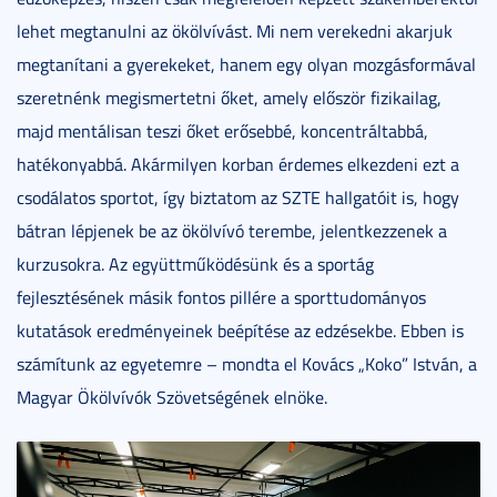
lehet megtanulni az ökölvívást. Mi nem verekedni akarjuk
megtanítani a gyerekeket, hanem egy olyan mozgásformával
szeretnénk megismertetni őket, amely először fizikailag,
majd mentálisan teszi őket erősebbé, koncentráltabbá,
hatékonyabbá. Akármilyen korban érdemes elkezdeni ezt a
csodálatos sportot, így biztatom az SZTE hallgatóit is, hogy
bátran lépjenek be az ökölvívó terembe, jelentkezzenek a
kurzusokra. Az együttműködésünk és a sportág
fejlesztésének másik fontos pillére a sporttudományos
kutatások eredményeinek beépítése az edzésekbe. Ebben is
számítunk az egyetemre – mondta el Kovács „Koko” István, a
Magyar Ökölvívók Szövetségének elnöke.