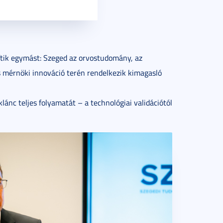
tik egymást: Szeged az orvostudomány, az
s mérnöki innováció terén rendelkezik kimagasló
klánc teljes folyamatát – a technológiai validációtól