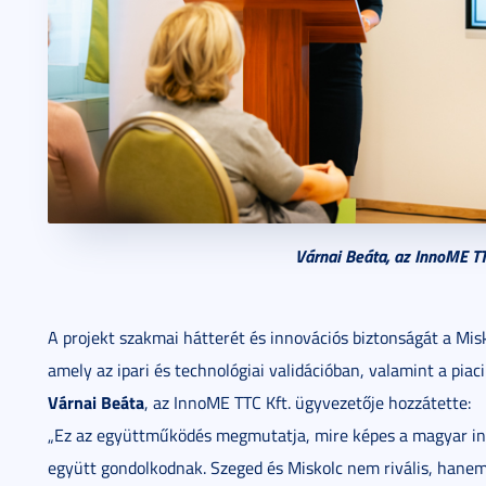
Várnai Beáta, az InnoME TT
A projekt szakmai hátterét és innovációs biztonságát a Mis
amely az ipari és technológiai validációban, valamint a piac
Várnai Beáta
, az InnoME TTC Kft. ügyvezetője hozzátette:
„Ez az együttműködés megmutatja, mire képes a magyar in
együtt gondolkodnak. Szeged és Miskolc nem rivális, hane