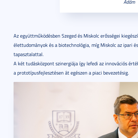
Ádám
Az együttműködésben Szeged és Miskolc erősségei kiegészí
élettudományok és a biotechnológia, míg Miskolc az ipari é
tapasztalattal.
A két tudásközpont szinergiája így lefedi az innovációs érté
a prototípusfejlesztésen át egészen a piaci bevezetésig.