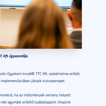
C Kft. ügyvezetője.
kolci Egyetem InnoME TTC Kft. szakértelme erősíti,
i implementációban játszik kulcsszerepet.
nováció, ha az intézmények verseny helyett
m két egymást erősítő tudásközpont. Hiszünk