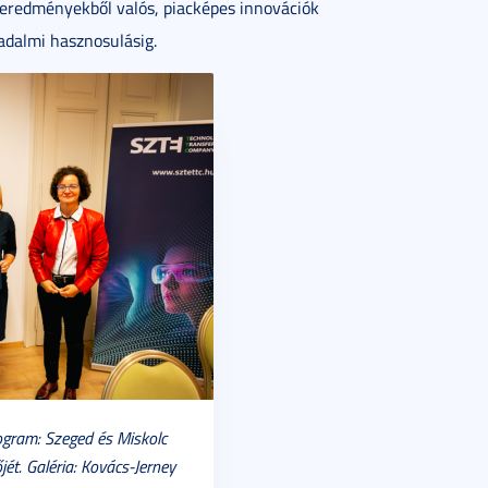
eredményekből valós, piacképes innovációk
rsadalmi hasznosulásig.
ogram: Szeged és Miskolc
ét. Galéria: Kovács-Jerney