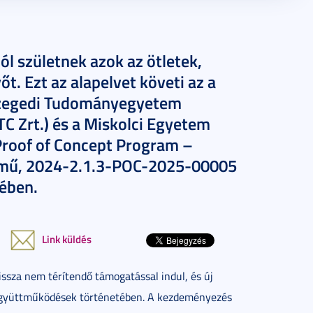
l születnek azok az ötletek,
t. Ezt az alapelvet követi az a
 Szegedi Tudományegyetem
TC Zrt.) és a Miskolci Egyetem
 Proof of Concept Program –
ímű, 2024-2.1.3-POC-2025-00005
ében.
Link küldés
vissza nem térítendő támogatással indul, és új
) együttműködések történetében. A kezdeményezés