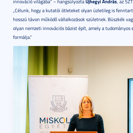
Ujhegyi András
innováció világába” – hangsúlyozta
, az SZT
„Célunk, hogy a kutatói ötleteket olyan üzletileg is fennta
hosszú távon működő vállalkozások születnek. Büszkék vag
olyan nemzeti innovációs bázist épít, amely a tudományos
formálja.”