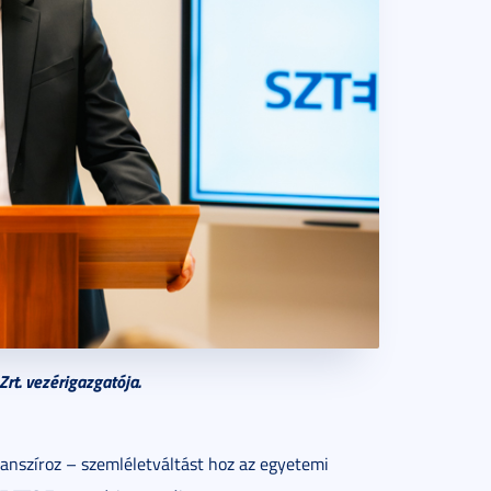
rt. vezérigazgatója.
anszíroz – szemléletváltást hoz az egyetemi