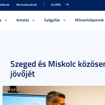
gatóknak
Munkatársaknak
ALUMNI
s
Kutatás
Gyógyítás
Műszerközpontok
Szeged és Miskolc közösen
jövőjét