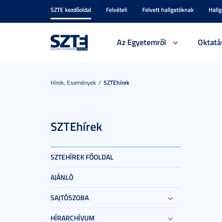
SZTE kezdőoldal
Felvételi
Felvett hallgatóknak
Hall
Az Egyetemről
Oktatá
Hírek, Események
SZTEhírek
SZTEhírek
SZTEHÍREK FŐOLDAL
AJÁNLÓ
SAJTÓSZOBA
HÍRARCHÍVUM