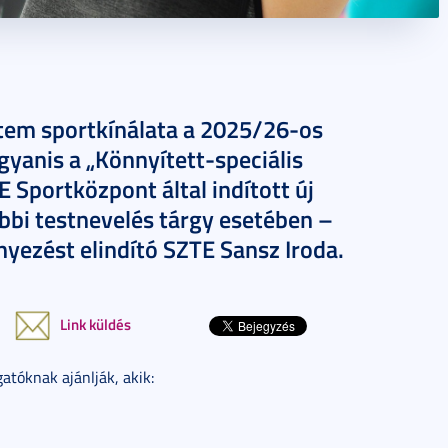
em sportkínálata a 2025/26-os
gyanis a „Könnyített-speciális
 Sportközpont által indított új
öbbi testnevelés tárgy esetében –
nyezést elindító SZTE Sansz Iroda.
Link küldés
atóknak ajánlják, akik: