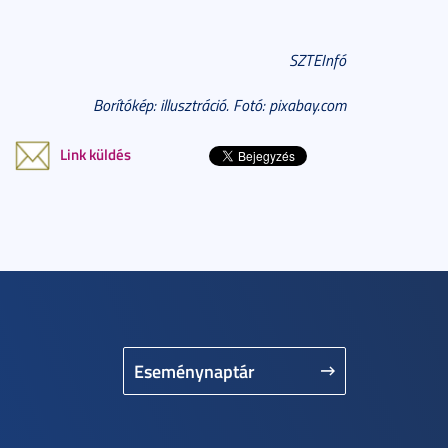
SZTEInfó
Borítókép: illusztráció. Fotó: pixabay.com
Link küldés
Eseménynaptár