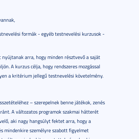
 vannak,
tnevelési formák - egyéb testnevelési kurzusok -
t nyújtanak arra, hogy minden résztvevő a saját
jön. A kurzus célja, hogy rendszeres mozgással
legyen a kritérium jellegű testnevelési követelmény.
összetételéhez – szerepelnek benne játékok, zenés
ránt. A változatos programok szakmai hátterét
velő, aki nagy hangsúlyt fektet arra, hogy a
 és mindenkire személyre szabott figyelmet