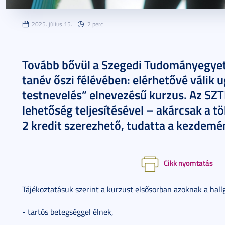
2025. július 15.
2 perc
Tovább bővül a Szegedi Tudományegyet
tanév őszi félévében: elérhetővé válik u
testnevelés” elnevezésű kurzus. Az SZTE
lehetőség teljesítésével – akárcsak a t
2 kredit szerezhető, tudatta a kezdemé
Cikk nyomtatás
Tájékoztatásuk szerint a kurzust elsősorban azoknak a hallg
- tartós betegséggel élnek,