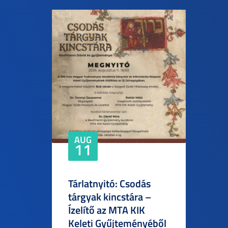
AUG
11
Tárlatnyitó: Csodás
tárgyak kincstára –
Ízelítő az MTA KIK
Keleti Gyűjteményéből