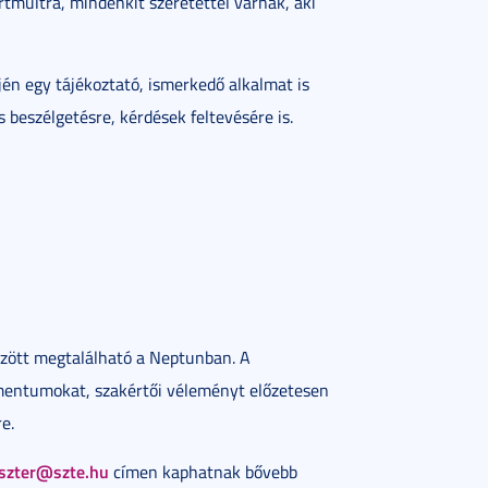
rtmúltra, mindenkit szeretettel várnak, aki
én egy tájékoztató, ismerkedő alkalmat is
 beszélgetésre, kérdések feltevésére is.
között megtalálható a Neptunban. A
umentumokat, szakértői véleményt előzetesen
e.
eszter@szte.hu
címen kaphatnak bővebb