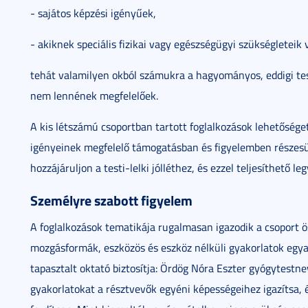
- sajátos képzési igényűek,
- akiknek speciális fizikai vagy egészségügyi szükségleteik
tehát valamilyen okból számukra a hagyományos, eddigi tes
nem lennének megfelelőek.
A kis létszámú csoportban tartott foglalkozások lehetősége
igényeinek megfelelő támogatásban és figyelemben részesül
hozzájáruljon a testi-lelki jólléthez, és ezzel teljesíthető 
Személyre szabott figyelem
A foglalkozások tematikája rugalmasan igazodik a csoport 
mozgásformák, eszközös és eszköz nélküli gyakorlatok egya
tapasztalt oktató biztosítja: Ördög Nóra Eszter gyógytestne
gyakorlatokat a résztvevők egyéni képességeihez igazítsa,