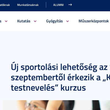
gatóknak
Munkatársaknak
ALUMNI
s
Kutatás
Gyógyítás
Műszerközpontok
Új sportolási lehetőség az
szeptembertől érkezik a „K
testnevelés” kurzus