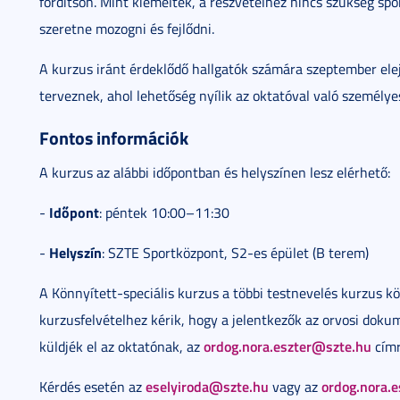
fordítson. Mint kiemelték, a részvételhez nincs szükség spo
szeretne mozogni és fejlődni.
A kurzus iránt érdeklődő hallgatók számára szeptember elej
terveznek, ahol lehetőség nyílik az oktatóval való személyes
Fontos információk
A kurzus az alábbi időpontban és helyszínen lesz elérhető:
Időpont
-
: péntek 10:00–11:30
Helyszín
-
: SZTE Sportközpont, S2-es épület (B terem)
A Könnyített-speciális kurzus a többi testnevelés kurzus 
kurzusfelvételhez kérik, hogy a jelentkezők az orvosi dok
ordog.nora.eszter@szte.hu
küldjék el az oktatónak, az
címr
eselyiroda@szte.hu
ordog.nora.
Kérdés esetén az
vagy az