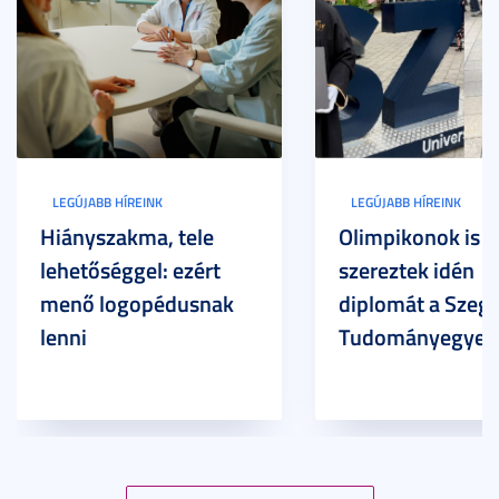
LEGÚJABB HÍREINK
LEGÚJABB HÍREINK
Hiányszakma, tele
Olimpikonok is
lehetőséggel: ezért
szereztek idén
menő logopédusnak
diplomát a Szege
lenni
Tudományegyet