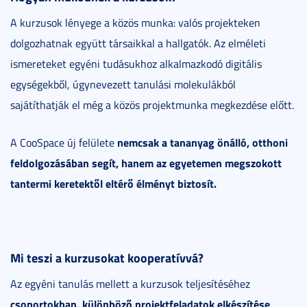
A kurzusok lényege a közös munka: valós projekteken
dolgozhatnak együtt társaikkal a hallgatók. Az elméleti
ismereteket egyéni tudásukhoz alkalmazkodó digitális
egységekből, úgynevezett tanulási molekulákból
sajátíthatják el még a közös projektmunka megkezdése előtt.
nemcsak a tananyag önálló, otthoni
A CooSpace új felülete
feldolgozásában segít, hanem az egyetemen megszokott
tantermi keretektől eltérő élményt biztosít.
Mi teszi a kurzusokat kooperatívvá?
Az egyéni tanulás mellett a kurzusok teljesítéséhez
csoportokban, különböző projektfeladatok elkészítése