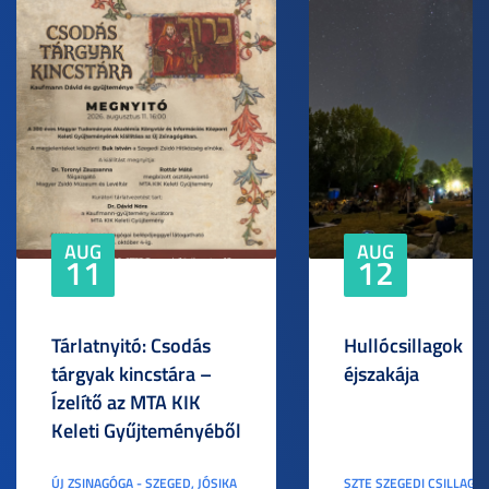
AUG
AUG
11
12
Tárlatnyitó: Csodás
Hullócsillagok
tárgyak kincstára –
éjszakája
Ízelítő az MTA KIK
Keleti Gyűjteményéből
ÚJ ZSINAGÓGA - SZEGED, JÓSIKA
SZTE SZEGEDI CSILLAGV