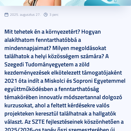
2025. augusztus 27.
3 perc
Mit tehetek én a környezetért? Hogyan
alakíthatom fenntarthatóbbá a
mindennapjaimat? Milyen megoldásokat
találhatok a helyi közösségem számára? A
Szegedi Tudományegyetem a zöld
kezdeményezések elkötelezett támogatójaként
2021 óta indít a Miskolci és Soproni Egyetemmel
együttműködésben a fenntarthatóság
témakörében innovatív módszertannal dolgozó
kurzusokat, ahol a feltett kérdésekre valós
projekteken keresztül találhatnak a hallgatók
választ. Az SZTE fejlesztéseinek köszönhetően a
2025/2026-os tanév őszi szemeszterében új