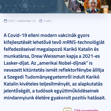
2021. szeptember 24.
4 perc
A Covid-19 elleni modern vakcinák gyors
kifejlesztését lehetővé tevő mRNS-technológiát
felfedezéseivel megalapozó Karikó Katalin és
munkatársa, Drew Weissman kapja a 2021-es
Lasker-díjat. Az „amerikai Nobel-díjnak” is
nevezett kitüntetés ismét reflektorfénybe állítja
a Szegedi Tudományegyetemről indult Karikó
Katalin kivételes teljesítményét, az alapkutatás
jelentőségét, a tudósok együttműködéseinek
mindannyiunk életére gyakorolt pozitív hatásait.
Cikk nyomtatás