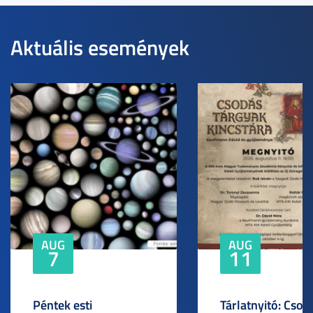
Aktuális események
AUG
AUG
7
11
Péntek esti
Tárlatnyitó: Csod