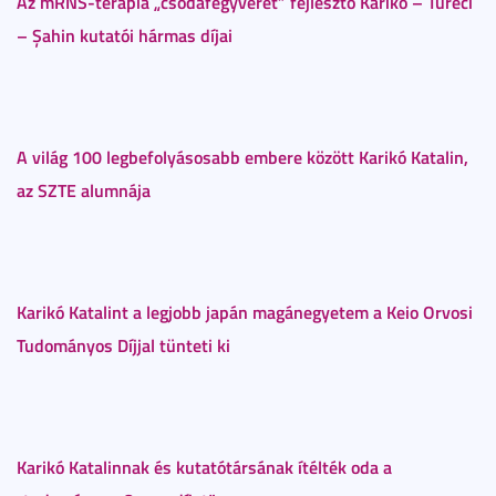
Az mRNS-terápia „csodafegyverét” fejlesztő Karikó – Türeci
– Şahin kutatói hármas díjai
A világ 100 legbefolyásosabb embere között Karikó Katalin,
az SZTE alumnája
Karikó Katalint a legjobb japán magánegyetem a Keio Orvosi
Tudományos Díjjal tünteti ki
Karikó Katalinnak és kutatótársának ítélték oda a