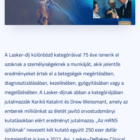
A Lasker-díj különböző kategóriáival 75 éve ismerik el
azoknak a személyiségeknek a munkáját, akik jelentős
eredményeket értek el a betegségek megértésében,
diagnosztizálásában, kezelésében, gyógyításában vagy a
megelőzésében. A Lasker-díjnak abban a kategóriájában
jutalmazzák Karikó Katalint és Drew Weissmant, amely az
emberek millióinkat az életét javító orvostudományi
kutatásokban elért eredményt jutalmazza. „Az mRNS
újítóinak” nevezett két kutató együtt 250 ezer dollár
tiszteletdíjat is kap a 2021. évi „Lasker–DeBakey Clinical