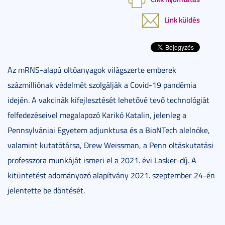
Link küldés
Az mRNS-alapú oltóanyagok világszerte emberek
százmilliónak védelmét szolgálják a Covid-19 pandémia
idején. A vakcinák kifejlesztését lehetővé tevő technológiát
felfedezéseivel megalapozó Karikó Katalin, jelenleg a
Pennsylvániai Egyetem adjunktusa és a BioNTech alelnöke,
valamint kutatótársa, Drew Weissman, a Penn oltáskutatási
professzora munkáját ismeri el a 2021. évi Lasker-díj. A
kitüntetést adományozó alapítvány 2021. szeptember 24-én
jelentette be döntését.