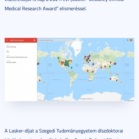
Medical Research Award” elismeréssel.
A Lasker-díjat a Szegedi Tudományegyetem díszdoktorai