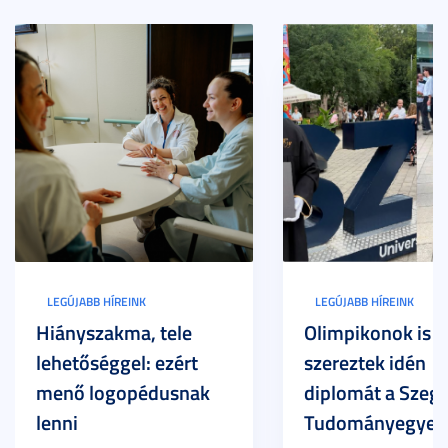
LEGÚJABB HÍREINK
LEGÚJABB HÍREINK
Hiányszakma, tele
Olimpikonok is
lehetőséggel: ezért
szereztek idén
menő logopédusnak
diplomát a Szege
lenni
Tudományegyet