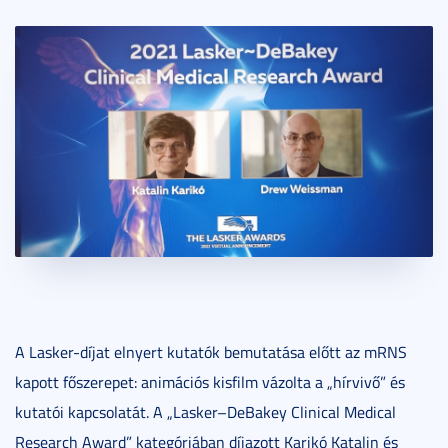
A Lasker-díjat elnyert kutatók bemutatása előtt az mRNS
kapott főszerepet: animációs kisfilm vázolta a „hírvivő” és
kutatói kapcsolatát. A „Lasker–DeBakey Clinical Medical
Research Award” kategóriában díjazott Karikó Katalin és