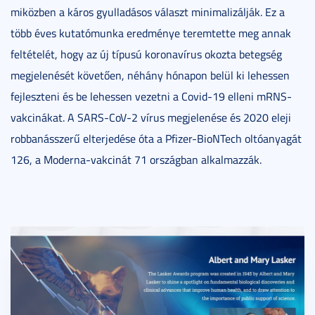
miközben a káros gyulladásos választ minimalizálják. Ez a
több éves kutatómunka eredménye teremtette meg annak
feltételét, hogy az új típusú koronavírus okozta betegség
megjelenését követően, néhány hónapon belül ki lehessen
fejleszteni és be lehessen vezetni a Covid-19 elleni mRNS-
vakcinákat. A SARS-CoV-2 vírus megjelenése és 2020 eleji
robbanásszerű elterjedése óta a Pfizer-BioNTech oltóanyagát
126, a Moderna-vakcinát 71 országban alkalmazzák.