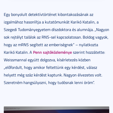
Egy bonyolult detektívtörténet kibontakozásának az
izgalmához hasonlítja a kutatómunkát Karikó Katalin, a
Szegedi Tudományegyetem díszdoktora és alumnája. „Nagyon
sok rejtélyt találok az RNS-sel kapcsolatosan. Boldog vagyok,
hogy az mRNS segített az emberiségnek” – nyilatkozta
Penn sajtóközleménye
Karikó Katalin. A
szerint hozzátette:
Weissmannal együtt dolgozva, kísérletezés közben
„előfordult, hogy amikor feltettünk egy kérdést, válasz
helyett még száz kérdést kaptunk. Nagyon élvezetes volt.
Szeretném hangsúlyozni, hogy tudósnak lenni öröm”.