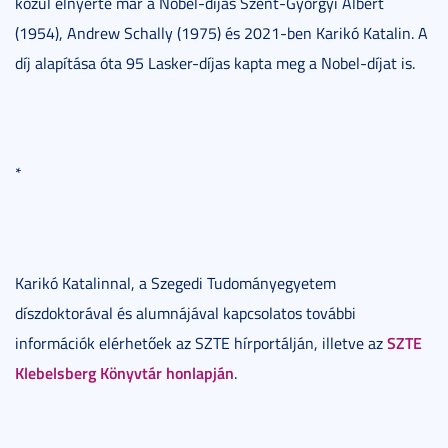
közül elnyerte már a Nobel-díjas Szent-Györgyi Albert
(1954), Andrew Schally (1975) és 2021-ben Karikó Katalin. A
díj alapítása óta 95 Lasker-díjas kapta meg a Nobel-díjat is.
*
Karikó Katalinnal, a Szegedi Tudományegyetem
díszdoktorával és alumnájával kapcsolatos további
SZTE
információk elérhetőek az SZTE hírportálján, illetve az
Klebelsberg Könyvtár honlapján
.