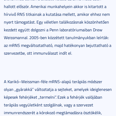
hallott először. Amerikai munkahelyein akkor is kitartott a
hírvivő RNS titkainak a kutatása mellett, amikor ehhez nem
nyert támogatást. Egy véletlen találkozásnak köszönhetően
kezdett együtt dolgozni a Penn laboratóriumaiban Drew
Weissmannal. 2005-ben közzétett tanulmányukban leírták:
az mRNS megváltoztatható, majd hatékonyan bejuttatható a
szervezetbe, ott immunválaszt indít el.
A Karikó–Weissman-féle mRNS-alapú terápiás módszer
olyan „gyárakká” változtatja a sejteket, amelyek ideiglenesen
képesek fehérjéket „termelni”. Ezek a fehérjék valójában
terápiás vegyületként szolgálnak, vagy a szervezet
immunrendszerét a kórokozó megtámadásra ösztökélik,