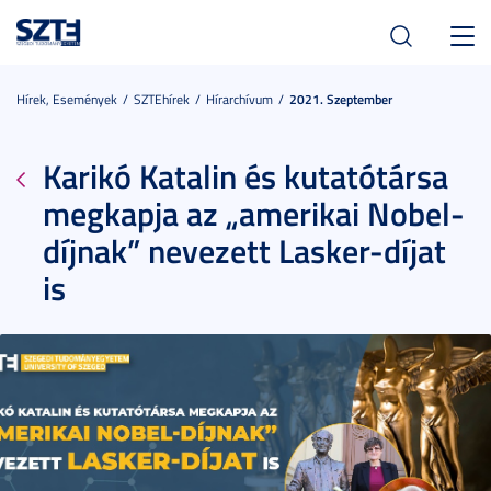
Toggl
navig
Hírek, Események
SZTEhírek
Hírarchívum
2021. Szeptember
Karikó Katalin és kutatótársa
megkapja az „amerikai Nobel-
díjnak” nevezett Lasker-díjat
is