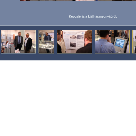
Képgaléria a kiállításmegnyitóról.