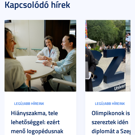
Kapcsolódó hírek
LEGÚJABB HÍREINK
LEGÚJABB HÍREINK
Hiányszakma, tele
Olimpikonok is
lehetőséggel: ezért
szereztek idén
menő logopédusnak
diplomát a Szege