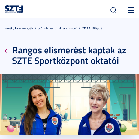
Toggl
navig
Hírek, Események
SZTEhírek
Hírarchívum
2021. Május
Rangos elismerést kaptak az
SZTE Sportközpont oktatói