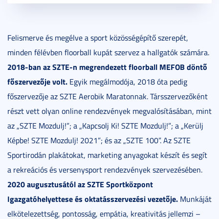
Felismerve és megélve a sport közösségépítő szerepét,
minden félévben floorball kupát szervez a hallgatók számára.
2018-ban az SZTE-n megrendezett floorball MEFOB döntő
főszervezője volt.
Egyik megálmodója, 2018 óta pedig
főszervezője az SZTE Aerobik Maratonnak. Társszervezőként
részt vett olyan online rendezvények megvalósításában, mint
az „SZTE Mozdulj!”; a „Kapcsolj Ki! SZTE Mozdulj!”; a „Kerülj
Képbe! SZTE Mozdulj! 2021”; és az „SZTE 100”. Az SZTE
Sportirodán plakátokat, marketing anyagokat készít és segít
a rekreációs és versenysport rendezvények szervezésében.
2020 augusztusától az SZTE Sportközpont
Igazgatóhelyettese és oktatásszervezési vezetője.
Munkáját
elkötelezettség, pontosság, empátia, kreativitás jellemzi –