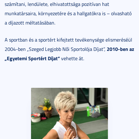
számítani, lendülete, elhivatottsága pozitívan hat
munkatársaira, környezetére és a hallgatókra is – olvasható
a díjazott méltatásában.
A sportban és a sportért kifejtett tevékenysége elismeréséül
2010-ben az
2004-ben „Szeged Legjobb Női Sportolója Díjat”,
„Egyetemi Sportért Díjat”
vehette át.