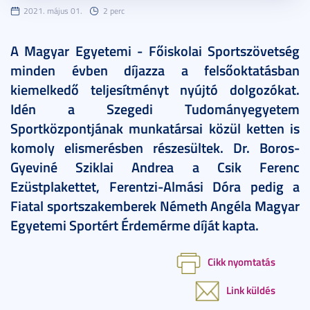
2021. május 01.
2 perc
A Magyar Egyetemi - Főiskolai Sportszövetség
minden évben díjazza a felsőoktatásban
kiemelkedő teljesítményt nyújtó dolgozókat.
Idén a Szegedi Tudományegyetem
Sportközpontjának munkatársai közül ketten is
komoly elismerésben részesültek. Dr. Boros-
Gyeviné Sziklai Andrea a Csik Ferenc
Ezüstplakettet, Ferentzi-Almási Dóra pedig a
Fiatal sportszakemberek Németh Angéla Magyar
Egyetemi Sportért Érdemérme díját kapta.
Cikk nyomtatás
Link küldés