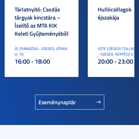
Tárlatnyitó: Csodás
Hullócsillagok
tárgyak kincstára –
éjszakája
Ízelítő az MTA KIK
Keleti Gyűjteményéből
ÚJ ZSINAGÓGA - SZEGED, JÓSIKA
SZTE SZEGEDI CSILLAGV
U. 10.
- SZEGED, KERTÉSZ U. 3.
16:00 - 18:00
20:00 - 23:00
Eseménynaptár