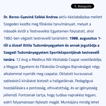
Dr. Boros-Gyeviné Sziklai Andrea
aktív kézilabdázása mellett
Szegeden kezdte meg főiskolai tanulmányait, melyet a
második évtől a Testnevelési Egyetemen folytatott, ahol
1988. augusztus 1-
1982-ben végzett testnevelő tanárként.
től
a József Attila Tudományegyetem és annak jogutódja a
Szegedi Tudományegyetem Sportközpontjának testnevelő
tanára.
12 évig a Medikus Női Kézilabda Csapat vezetőedzője,
a Magyar Egyetemi és Főiskolás Országos Bajnokságot négy
alkalommal nyerték meg csapatai. Oktatott kurzusaival
széleskörű kínálatot biztosít a hallgatóknak. Pedagógusi
hozzáállására a pontosság, elhivatottság, és az igényesség
jellemző. Fontosnak tartja, hogy tudása naprakész legyen,
ezért folyamatosan fejleszti magát. Munkájára mindig lehet