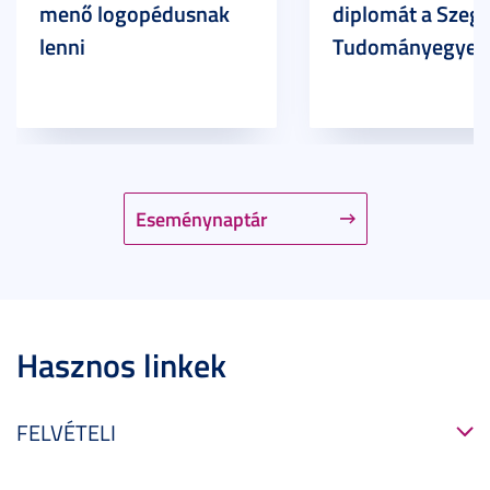
menő logopédusnak
diplomát a Szege
lenni
Tudományegyet
Eseménynaptár
Hasznos linkek
FELVÉTELI