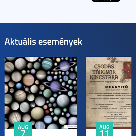
Aktuális események
AUG
AUG
7
11