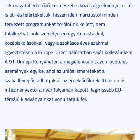
–
E magától értetődő, természetes közösségi élményeket mi
is át- és felértékeltük, hiszen idén márciustól minden
tervezett programunkat törölnünk kellett, nem
találkozhattunk személyesen egyetemistákkal,
középiskolásokkal, vagy a szokásos éves szakmai
egyeztetésen a Europe Direct hálózatban saját kollegáinkkal.
A 91. Ünnepi Könyvhéten a megjelenésünk azon kivételes
események egyike, ahol az uniós ismereteket a
szabadlevegőn adhatjuk át az érdeklődőknek. Itt az uniós
intézményektől a nyár folyamán kapott, legfrissebb EU-
témájú kiadványainkat vonultatjuk fel.