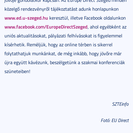
jövője gondolatkör kapcsán. Az Europe Direct Szeged minden
közelgő rendezvényről tájékoztatást adunk honlapunkon
www.ed.u-szeged.hu
keresztül, illetve Facebook oldalunkon
www.facebook.com/EuropeDirectSzeged
, ahol egyébként az
uniós aktualitásokat, pályázati felhívásokat is figyelemmel
kísérhetik. Reméljük, hogy az online térben is sikerrel
folytathatjuk munkánkat, de még inkább, hogy jövőre már
újra együtt kávézunk, beszélgetünk a szakmai konferenciák
szüneteiben!
SZTEinfo
Fotó: EU Direct