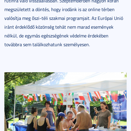
rutinra való visszaállásban. Szeptemberben nagyon korán
megszületett a döntés, hogy irodánk is az online térben
valósítja meg őszi-téli szakmai programjait. Az Európai Unió
iránt érdeklődő közönség tehát nem marad események
nélkül, de egymás egészségének védelme érdekében
továbbra sem találkozhatunk személyesen.