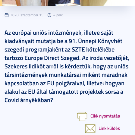
2020. szeptember 15.
4 perc
Az európai uniós intézmények, illetve saját
kiadványait mutatja be a 91. Ünnepi Könyvhét
szegedi programjaként az SZTE kötelékébe
tartozó Europe Direct Szeged. Az iroda vezetőjét,
Szekeres Ildikót arról is kérdeztük, hogy az uniós
társintézmények munkatársai miként maradnak
kapcsolatban az EU polgáraival, illetve: hogyan
alakul az EU által támogatott projektek sorsa a
Covid árnyékában?
Cikk nyomtatás
Link küldés