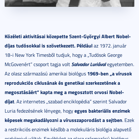
Közéleti aktivitásai közepette Szent-Györgyi Albert Nobel-
díjas tudósokkal is szövetkezett. Például
az 1972. január
18-i New York Timesből tudjuk, hogy a „Tudósok George
Salvador Luriával
McGovenért” csoport tagja volt
egyetemben.
1969-ben „a vírusok
Az olasz származású amerikai biológus
reprodukciós ciklusának és genetikai szerkezetének a
megosztásáért” kapta meg a megosztott orvosi Nobel-
díjat
. Az internetes „szabad enciklopédia” szerint Salvador
egyes bakteriális enzimek
Luria fedezésének lényege, hogy
képesek megakadályozni a vírusszaporodást a sejtben
. Ezek
a restrikciós enzimek később a molekuláris biológia alapvető
eszközeivé váltak. Egyébként az olasz származású biológus