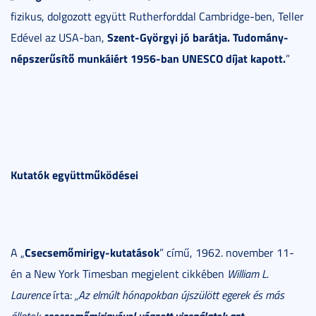
fizikus, dolgozott együtt Rutherforddal Cambridge-ben, Teller
Szent-Györgyi jó barátja. Tudomány-
Edével az USA-ban,
népszerűsítő munkáiért 1956-ban UNESCO díjat kapott.
”
Kutatók együttműködései
Csecsemőmirigy-kutatások
A „
” című, 1962. november 11-
én a New York Timesban megjelent cikkében
William L.
Laurence
írta:
„Az elmúlt hónapokban újszülött egerek és más
csecsemőmirigyével végzett vizsgálatok azt