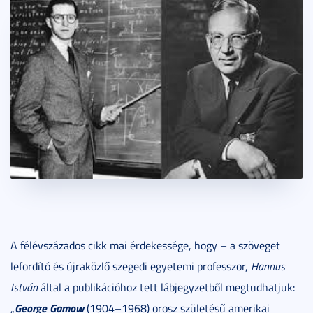
A félévszázados cikk mai érdekessége, hogy – a szöveget
lefordító és újraközlő szegedi egyetemi professzor,
Hannus
István
által a publikációhoz tett lábjegyzetből megtudhatjuk:
George Gamow
„
(1904–1968) orosz születésű amerikai