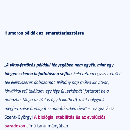
Humoros példák az ismeretterjesztésre
A vírus-fertőzés például lényegében nem egyéb, mint egy
„
idegen szkéma bejuttatása a sejtbe.
Félretettem egyszer étellel
teli élelmiszeres dobozomat. Néhány nap múlva kinyitván,
lárvákkal teli találtam: egy légy új „szkémát" juttatott be a
dobozba. Maga az élet is úgy tekinthető, mint bolygónk
megfertőzése önmagát szaporító szkémával”
– magyarázta
A biológiai stabilitás és az evolúciós
Szent-Györgyi
paradoxon
című tanulmányában.