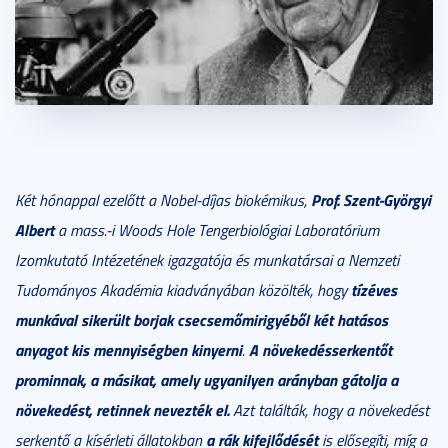
Prof. Szent-Györgyi
Két hónappal ezelőtt a Nobel-díjas biokémikus,
Albert
a mass.-i Woods Hole Tengerbiológiai Laboratórium
Izomkutató Intézetének igazgatója és munkatársai a Nemzeti
tízéves
Tudományos Akadémia kiadványában közölték, hogy
munkával sikerült borjak csecsemőmirigyéből két hatásos
anyagot kis mennyiségben kinyerni
A növekedésserkentőt
.
prominnak, a másikat, amely ugyanilyen arányban gátolja a
növekedést, retinnek nevezték el.
Azt találták, hogy a növekedést
a rák kifejlődését
serkentő a kísérleti állatokban
is elősegíti, míg a