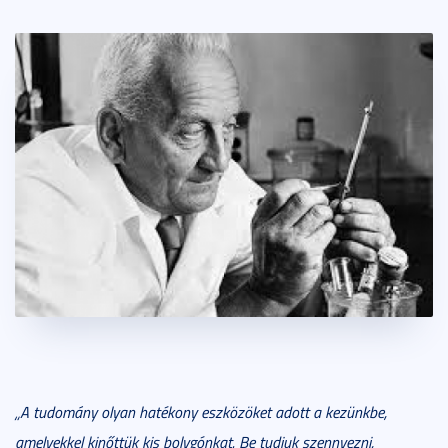
„A tudomány olyan hatékony eszközöket adott a kezünkbe,
amelyekkel kinőttük kis bolygónkat. Be tudjuk szennyezni,