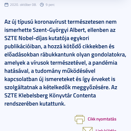
2020. október 08.
9 perc
Az új típusú koronavírust természetesen nem
ismerhette Szent-Györgyi Albert, ellenben az
SZTE Nobel-díjas kutatója egykori
publikációiban, a hozzá kötődő cikkekben és
előadásokban rábukkantunk olyan gondolatokra,
amelyek a vírusok természetével, a pandémia
hatásával, a tudomány működésével
kapcsolatban új ismereteket és így érveket is
szolgáltatnak a kételkedők meggyőzésére. Az
SZTE Klebelsberg Könyvtár Contenta
rendszerében kutattunk.
Cikk nyomtatás
Link küldés