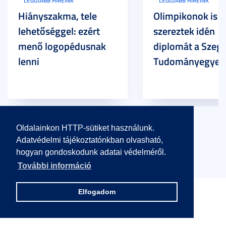
LEGÚJABB HÍREINK
LEGÚJABB HÍREINK
Hiányszakma, tele
Olimpikonok is
lehetőséggel: ezért
szereztek idén
menő logopédusnak
diplomát a Szege
lenni
Tudományegyet
Oldalainkon HTTP-sütiket használunk.
Eseménynaptár
Adatvédelmi tájékoztatónkban olvasható,
hogyan gondoskodunk adatai védelméről.
További információ
Elfogadom
Hasznos linkek