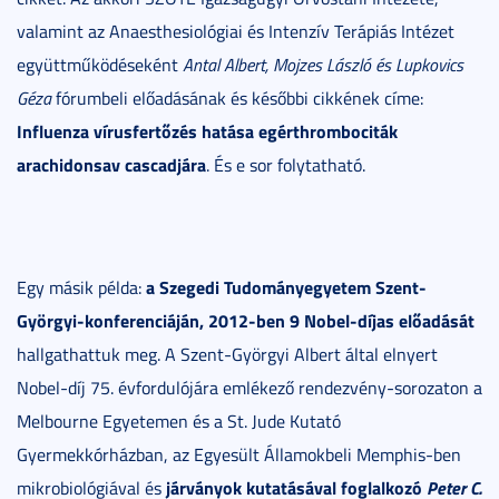
valamint az Anaesthesiológiai és Intenzív Terápiás Intézet
együttműködéseként
Antal Albert, Mojzes László és Lupkovics
Géza
fórumbeli előadásának és későbbi cikkének címe:
Influenza vírusfertőzés hatása egérthrombociták
arachidonsav cascadjára
. És e sor folytatható.
a Szegedi Tudományegyetem Szent-
Egy másik példa:
Györgyi-konferenciáján, 2012-ben 9 Nobel-díjas előadását
hallgathattuk meg. A Szent-Györgyi Albert által elnyert
Nobel-díj 75. évfordulójára emlékező rendezvény-sorozaton a
Melbourne Egyetemen és a St. Jude Kutató
Gyermekkórházban, az Egyesült Államokbeli Memphis-ben
járványok kutatásával foglalkozó
Peter C.
mikrobiológiával és