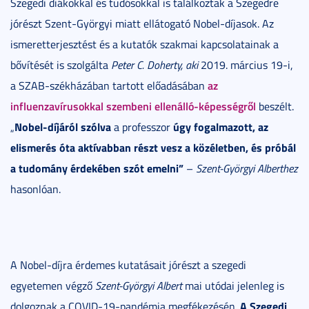
Szegedi diákokkal és tudósokkal is találkoztak a Szegedre
jórészt Szent-Györgyi miatt ellátogató Nobel-díjasok. Az
ismeretterjesztést és a kutatók szakmai kapcsolatainak a
bővítését is szolgálta
Peter C. Doherty
, aki
2019. március 19-i,
az
a SZAB-székházában tartott előadásában
influenzavírusokkal szembeni ellenálló-képességről
beszélt.
Nobel-díjáról szólva
úgy fogalmazott, az
„
a professzor
elismerés óta aktívabban részt vesz a közéletben, és próbál
a tudomány érdekében szót emelni”
–
Szent-Györgyi Alberthez
hasonlóan.
A Nobel-díjra érdemes kutatásait jórészt a szegedi
egyetemen végző
Szent-Györgyi Albert
mai utódai jelenleg is
A Szegedi
dolgoznak a COVID-19-pandémia megfékezésén.