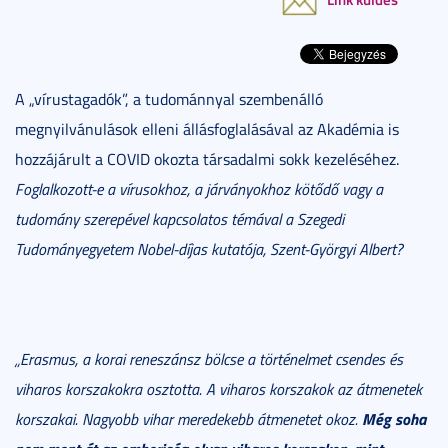
A „vírustagadók”, a tudománnyal szembenálló
megnyilvánulások elleni állásfoglalásával az Akadémia is
hozzájárult a COVID okozta társadalmi sokk kezeléséhez.
Foglalkozott-e a vírusokhoz, a járványokhoz kötődő vagy a
tudomány szerepével kapcsolatos témával a Szegedi
Tudományegyetem Nobel-díjas kutatója, Szent-Györgyi Albert?
„Erasmus, a korai reneszánsz bölcse a történelmet csendes és
viharos korszakokra osztotta. A viharos korszakok az átmenetek
Még soha
korszakai. Nagyobb vihar meredekebb átmenetet okoz.