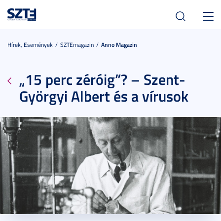
Toggl
navig
Hírek, Események
SZTEmagazin
Anno Magazin
„15 perc zéróig”? – Szent-
Györgyi Albert és a vírusok