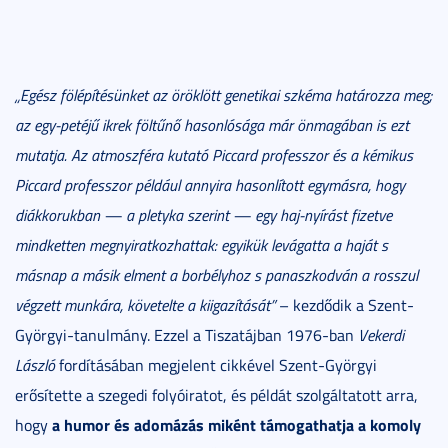
„Egész fölépítésünket az öröklött genetikai szkéma határozza meg;
az egy-petéjű ikrek föltűnő hasonlósága már önmagában is ezt
mutatja. Az atmoszféra kutató Piccard professzor és a kémikus
Piccard professzor például annyira hasonlított egymásra, hogy
diákkorukban — a pletyka szerint — egy haj-nyírást fizetve
mindketten megnyiratkozhattak: egyikük levágatta a haját s
másnap a másik elment a borbélyhoz s panaszkodván a rosszul
végzett munkára, követelte a kiigazítását”
– kezdődik a Szent-
Györgyi-tanulmány. Ezzel a Tiszatájban 1976-ban
Vekerdi
László
fordításában megjelent cikkével Szent-Györgyi
erősítette a szegedi folyóiratot, és példát szolgáltatott arra,
a humor és adomázás miként támogathatja a komoly
hogy