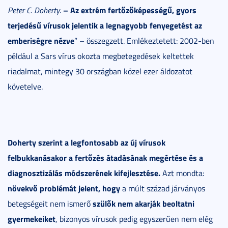
– Az extrém fertőzőképességű, gyors
Peter C. Doherty
.
terjedésű vírusok jelentik a legnagyobb fenyegetést az
emberiségre nézve
” – összegzett. Emlékeztetett: 2002-ben
például a Sars vírus okozta megbetegedések keltettek
riadalmat, mintegy 30 országban közel ezer áldozatot
követelve.
Doherty szerint a legfontosabb az új vírusok
felbukkanásakor a fertőzés átadásának megértése és a
diagnosztizálás módszerének kifejlesztése.
Azt mondta:
növekvő problémát jelent, hogy
a múlt század járványos
szülők nem akarják
beoltatni
betegségeit nem ismerő
gyermekeiket
, bizonyos vírusok pedig egyszerűen nem elég