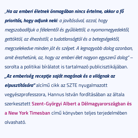
Ha az emberi életnek önmagában nincs értelme, akkor a fő
„
prioritás, hogy adjunk neki
: a javításával, azzal, hogy
megszabadítjuk a félelemtől és gyűlölettől, a nyomornegyedektől,
gettóktól, az éhezéstől, a tudatlanságtól és a betegségektől,
megcselekedve minden jót és szépet. A legnagyobb dolog azonban,
amit érezhetünk, az, hogy az emberi élet nagyon egyszerű dolog”
–
sorolta a politikai bírálatot is tartalmazó publicisztikájában.
„Az emberiség receptje saját magának és a világnak az
elpusztítására”
alcímű cikk az SZTE nyugalmazott
vegyészprofesszora, Hannus István fordításában az általa
Szent-Györgyi Albert a Délmagyarországban és
szerkesztett
a New York Timesban
című könyvben teljes terjedelmében
olvasható.