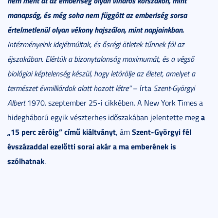
nem ment át az emberiség olyan viharos korszakon, mint
manapság, és még soha nem függött az emberiség sorsa
értelmetlenül olyan vékony hajszálon, mint napjainkban.
Intézményeink idejétmúltak, és ősrégi ötletek tűnnek föl az
éjszakában. Elértük a bizonytalanság maximumát, és a végső
biológiai képtelenség készül, hogy letörölje az életet, amelyet a
természet évmilliárdok alatt hozott létre”
– írta
Szent-Györgyi
Albert
1970. szeptember 25-i cikkében. A New York Times a
a
hidegháború egyik vészterhes időszakában jelentette meg
„15 perc zéróig” című kiáltványt
Szent-Györgyi fél
, ám
évszázaddal ezelőtti sorai akár a ma emberének is
szólhatnak
.