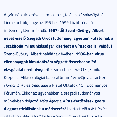
A „vírus” kulcsszóval kapcsolatos „találatok” sokaságából
kiemelhetjük, hogy az 1951 és 1999 között önálló
1987-től Szent-Györgyi Albert
intézményként működő,
nevét viselő Szegedi Orvostudományi Egyetem kutatóinak a
„szakirodalmi munkássága” kiterjedt a vírusokra is
Például
.
1986-ban vírus
Szent-Györgyi Albert halálának évében,
ellenanyagok kimutatására végzett összehasonlító
vizsgálatai eredményeiről
számolt be a SZOTE „Klinikai
Központi Mikrobiológiai Laboratórium” ernyője alá tartozó
Horóczi Erika
és
Deák Judit
a Fiatal Oktatók 10. Tudományos
Fórumán. Ekkor az ugyanebben a szegedi tudományos
Vírus-fertőzések gyors
műhelyben dolgozó
Mécs Ágnes
a
diagnosztizálásának a módszeréről
tartott előadást és írt
cikket. Az akkori SZOTE Igazságügyi Orvostani Intézete,