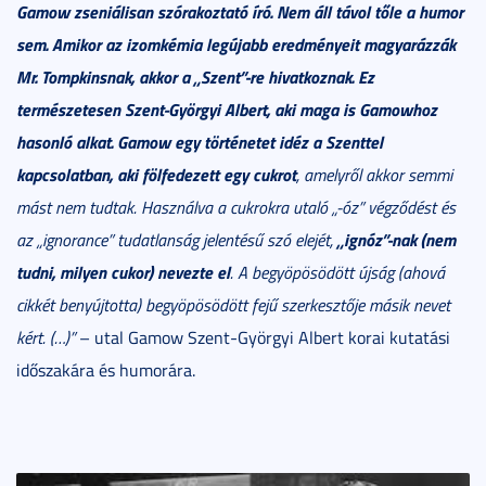
Gamow zseniálisan szórakoztató író. Nem áll távol tőle a humor
sem. Amikor az izomkémia legújabb eredményeit magyarázzák
Mr. Tompkinsnak, akkor a „Szent”-re hivatkoznak. Ez
természetesen Szent-Györgyi Albert, aki maga is Gamowhoz
hasonló alkat. Gamow egy történetet idéz a Szenttel
kapcsolatban, aki fölfedezett egy cukrot
, amelyről akkor semmi
mást nem tudtak. Használva a cukrokra utaló „-óz” végződést és
„ignóz”-nak (nem
az „ignorance” tudatlanság jelentésű szó elejét,
tudni, milyen cukor) nevezte el
. A begyöpösödött újság (ahová
cikkét benyújtotta) begyöpösödött fejű szerkesztője másik nevet
kért. (…)”
– utal Gamow Szent-Györgyi Albert korai kutatási
időszakára és humorára.