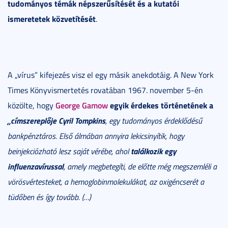
tudományos témák népszerűsítését és a kutatói
ismeretetek közvetítését
.
A „vírus” kifejezés visz el egy másik anekdotáig. A New York
Times Könyvismertetés rovatában 1967. november 5-én
George Gamow
egyik érdekes történetének a
közölte, hogy
„címszereplője Cyril Tompkins
, egy tudományos érdeklődésű
bankpénztáros. Első álmában annyira lekicsinyítik, hogy
találkozik egy
beinjekciózható lesz saját vérébe, ahol
influenzavírussal
, amely megbetegíti, de előtte még megszemléli a
vörösvértesteket, a hemoglobinmolekulákat, az oxigéncserét a
tüdőben és így tovább. (…)