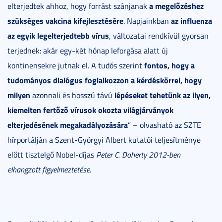
a megelőzéshez
elterjedtek ahhoz, hogy forrást szánjanak
szükséges vakcina kifejlesztésére
az influenza
. Napjainkban
az egyik legelterjedtebb vírus
, változatai rendkívül gyorsan
terjednek: akár egy-két hónap leforgása alatt új
fontos, hogy a
kontinensekre jutnak el. A tudós szerint
tudományos dialógus foglalkozzon a kérdéskörrel, hogy
milyen
lépéseket tehetünk az ilyen,
azonnali és hosszú távú
kiemelten fertőző vírusok okozta világjárványok
elterjedésének megakadályozására
” – olvasható az SZTE
hírportálján a Szent-Györgyi Albert kutatói teljesítménye
előtt tisztelgő Nobel-díjas
Peter C. Doherty
2012-ben
elhangzott figyelmeztetése.