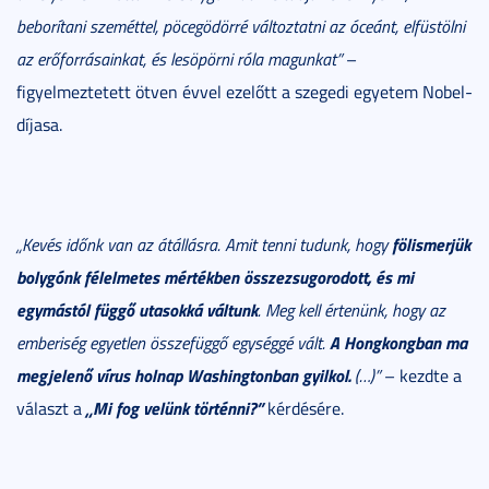
beborítani szeméttel, pöcegödörré változtatni az óceánt, elfüstölni
az erőforrásainkat, és lesöpörni róla magunkat”
–
figyelmeztetett ötven évvel ezelőtt a szegedi egyetem Nobel-
díjasa.
fölismerjük
„Kevés időnk van az átállásra. Amit tenni tudunk, hogy
bolygónk félelmetes mértékben összezsugorodott, és mi
egymástól függő utasokká váltunk
. Meg kell értenünk, hogy az
A Hongkongban ma
emberiség egyetlen összefüggő egységgé vált.
megjelenő vírus holnap Washingtonban gyilkol.
(…)”
– kezdte a
„Mi fog velünk történni?”
választ a
kérdésére.