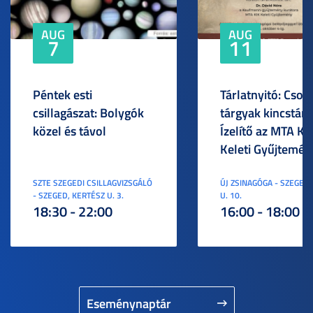
AUG
AUG
7
11
Péntek esti
Tárlatnyitó: Csod
csillagászat: Bolygók
tárgyak kincstára
közel és távol
Ízelítő az MTA KI
Keleti Gyűjtemén
SZTE SZEGEDI CSILLAGVIZSGÁLÓ
ÚJ ZSINAGÓGA - SZEGED,
- SZEGED, KERTÉSZ U. 3.
U. 10.
18:30 - 22:00
16:00 - 18:00
Eseménynaptár