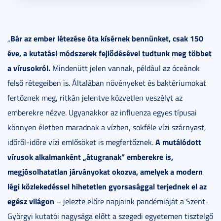
Bár az ember létezése óta kísérnek bennünket, csak 150
„
éve, a kutatási módszerek fejlődésével tudtunk meg többet
a vírusokról.
Mindenütt jelen vannak, például az óceánok
felső rétegeiben is. Általában növényeket és baktériumokat
fertőznek meg, ritkán jelentve közvetlen veszélyt az
emberekre nézve. Ugyanakkor az influenza egyes típusai
könnyen életben maradnak a vízben, sokféle vízi szárnyast,
A mutálódott
időről-időre vízi emlősöket is megfertőznek.
vírusok alkalmanként „átugranak” emberekre is,
megjósolhatatlan járványokat okozva, amelyek a modern
légi közlekedéssel hihetetlen gyorsasággal terjednek el az
egész világon
– jelezte előre napjaink pandémiáját a Szent-
Györgyi kutatói nagysága előtt a szegedi egyetemen tisztelgő