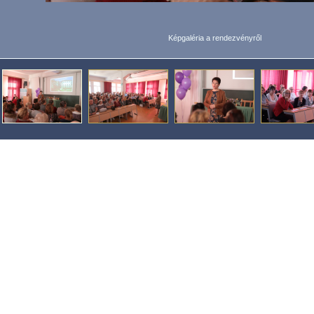
Képgaléria a rendezvényről