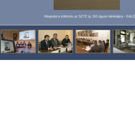
Megindul a költözés az SZTE új, 265 ágyas klinikájára - GAL