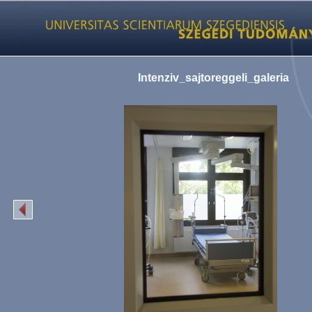
Intenziv_sajtoreggeli_galeria