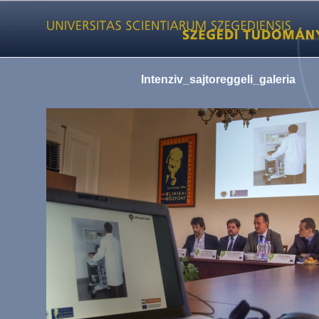
Intenziv_sajtoreggeli_galeria