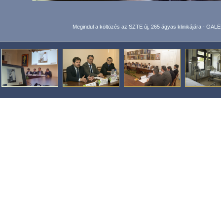
Megindul a költözés az SZTE új, 265 ágyas klinikájára - GAL