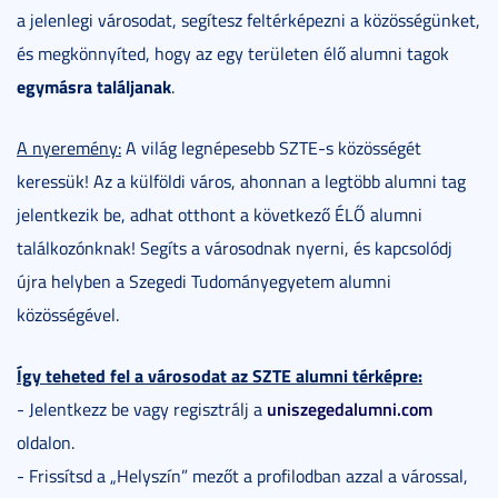
a jelenlegi városodat, segítesz feltérképezni a közösségünket,
és megkönnyíted, hogy az egy területen élő alumni tagok
egymásra találjanak
.
A nyeremény:
A világ legnépesebb SZTE-s közösségét
keressük! Az a külföldi város, ahonnan a legtöbb alumni tag
jelentkezik be, adhat otthont a következő ÉLŐ alumni
találkozónknak! Segíts a városodnak nyerni, és kapcsolódj
újra helyben a Szegedi Tudományegyetem alumni
közösségével.
Így teheted fel a városodat az SZTE alumni térképre:
uniszegedalumni.com
- Jelentkezz be vagy regisztrálj a
oldalon.
- Frissítsd a „Helyszín” mezőt a profilodban azzal a várossal,