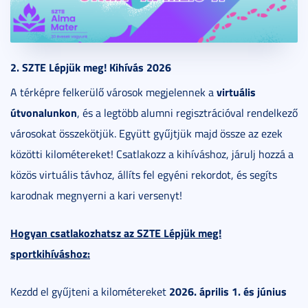
2. SZTE Lépjük meg! Kihívás 2026
virtuális
A térképre felkerülő városok megjelennek a
útvonalunkon
, és a legtöbb alumni regisztrációval rendelkező
városokat összekötjük. Együtt gyűjtjük majd össze az ezek
közötti kilométereket! Csatlakozz a kihíváshoz, járulj hozzá a
közös virtuális távhoz, állíts fel egyéni rekordot, és segíts
karodnak megnyerni a kari versenyt!
Hogyan csatlakozhatsz az SZTE Lépjük meg!
sportkihíváshoz:
2026. április 1. és június
Kezdd el gyűjteni a kilométereket