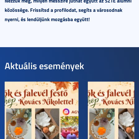
Nézzük meg, milyen messzire juthat együtt az SZTE alumni
közössége. Frissítsd a profilodat, segíts a városodnak
nyerni, és lendüljünk mozgásba együtt!
Aktuális események