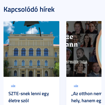
Kapcsolódó hírek
HÍR
HÍR
SZTE-snek lenni egy
„Az otthon nem 
életre szól
hely, hanem egy