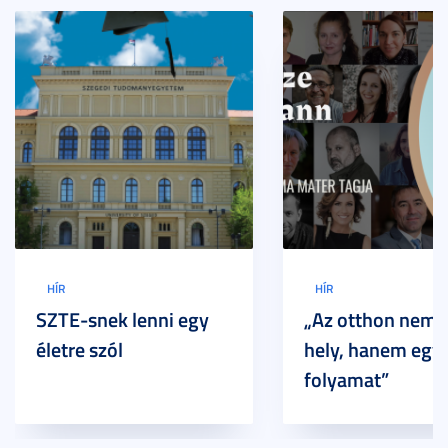
HÍR
HÍR
SZTE-snek lenni egy
„Az otthon nem 
életre szól
hely, hanem egy
folyamat”