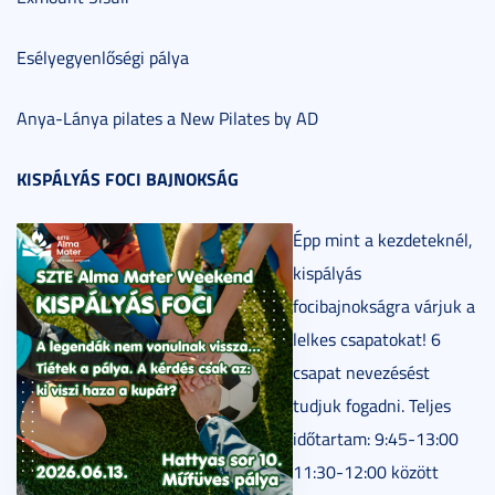
Esélyegyenlőségi pálya
Anya-Lánya pilates a New Pilates by AD
KISPÁLYÁS FOCI BAJNOKSÁG
Épp mint a kezdeteknél,
kispályás
focibajnokságra várjuk a
lelkes csapatokat! 6
csapat nevezésést
tudjuk fogadni. Teljes
időtartam: 9:45-13:00
11:30-12:00 között