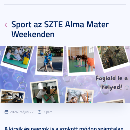
Sport az SZTE Alma Mater
Weekenden
2026. május 22.
3 perc
A kicsik és nagyok is a szokott módon számtalan