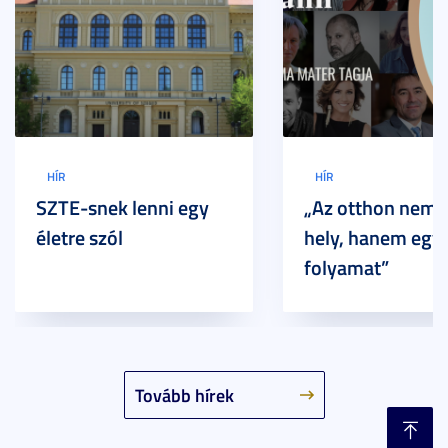
HÍR
HÍR
SZTE-snek lenni egy
„Az otthon nem 
életre szól
hely, hanem egy
folyamat”
Tovább hírek