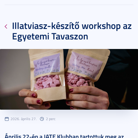
Illatviasz-készítő workshop az
Egyetemi Tavaszon
2026. április 27.
2 perc
Április 22-én a JATE Klubban tartottuk meg az