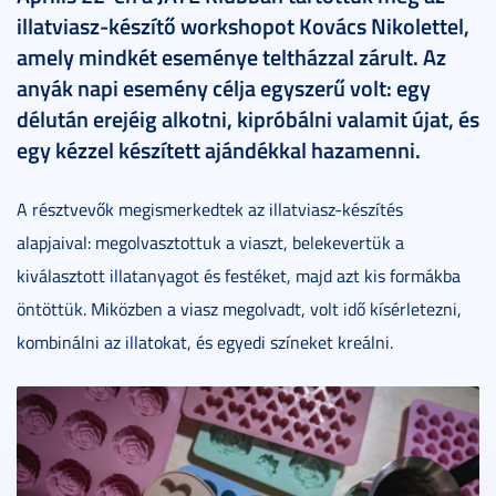
illatviasz-készítő workshopot Kovács Nikolettel,
amely mindkét eseménye teltházzal zárult. Az
anyák napi esemény célja egyszerű volt: egy
délután erejéig alkotni, kipróbálni valamit újat, és
egy kézzel készített ajándékkal hazamenni.
A résztvevők megismerkedtek az illatviasz-készítés
alapjaival: megolvasztottuk a viaszt, belekevertük a
kiválasztott illatanyagot és festéket, majd azt kis formákba
öntöttük. Miközben a viasz megolvadt, volt idő kísérletezni,
kombinálni az illatokat, és egyedi színeket kreálni.