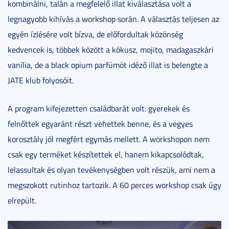
kombinálni, talán a megfelelő illat kiválasztása volt a
legnagyobb kihívás a workshop során. A választás teljesen az
egyén ízlésére volt bízva, de előfordultak közönség
kedvencek is, többek között a kókusz, mojito, madagaszkári
vanília, de a black opium parfümöt idéző illat is belengte a
JATE klub folyosóit.
A program kifejezetten családbarát volt: gyerekek és
felnőttek egyaránt részt vehettek benne, és a vegyes
korosztály jól megfért egymás mellett. A workshopon nem
csak egy terméket készítettek el, hanem kikapcsolódtak,
lelassultak és olyan tevékenységben volt részük, ami nem a
megszokott rutinhoz tartozik. A 60 perces workshop csak úgy
elrepült.