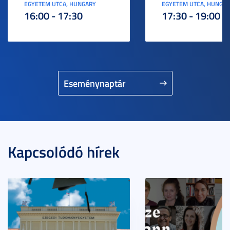
EGYETEM UTCA, HUNGARY
EGYETEM UTCA, HUNGA
16:00 - 17:30
17:30 - 19:00
Eseménynaptár
Kapcsolódó hírek