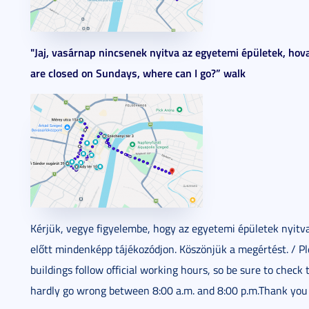
"Jaj, vasárnap nincsenek nyitva az egyetemi épületek, hova
are closed on Sundays, where can I go?” walk
Kérjük, vegye figyelembe, hogy az egyetemi épületek nyitva
előtt mindenképp tájékozódjon. Köszönjük a megértést. /
Pl
buildings follow official working hours, so be sure to check
hardly go wrong between 8:00 a.m. and 8:00 p.m.Thank you