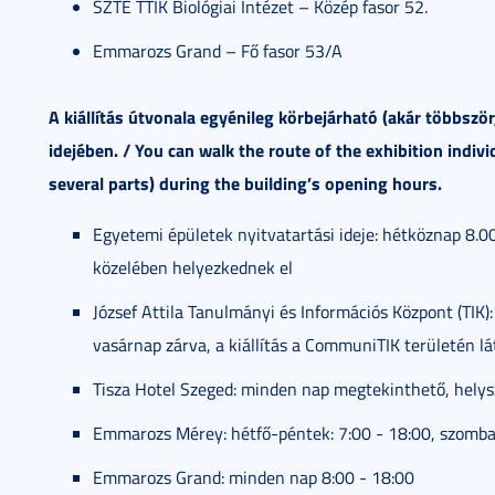
SZTE TTIK Biológiai Intézet – Közép fasor 52.
Emmarozs Grand – Fő fasor 53/A
A kiállítás útvonala egyénileg körbejárható (akár többször,
idejében. / You can walk the route of the exhibition indivi
several parts) during the building’s opening hours.
Egyetemi épületek nyitvatartási ideje: hétköznap 8.00
közelében helyezkednek el
József Attila Tanulmányi és Információs Központ (TIK)
vasárnap zárva, a kiállítás a CommuniTIK területén lá
Tisza Hotel Szeged: minden nap megtekinthető, helysz
Emmarozs Mérey: hétfő-péntek: 7:00 - 18:00,
szombat
Emmarozs Grand: minden nap
8:00 - 18:00