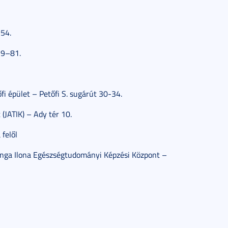
 54.
79–81.
i épület – Petőfi S. sugárút 30-34.
(JATIK) – Ady tér 10.
felől
nga Ilona Egészségtudományi Képzési Központ –