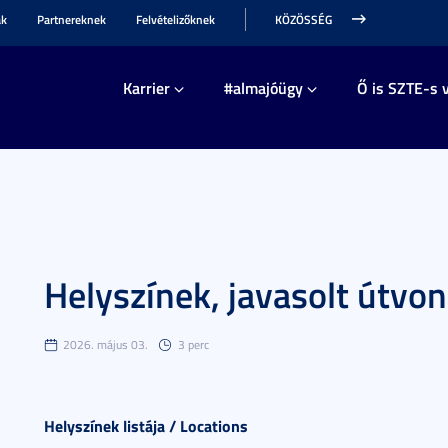
ak
Partnereknek
Felvételizőknek
KÖZÖSSÉG
Karrier
#almajóügy
Ő is SZTE-s v
Helyszínek, javasolt útvon
2026. május 03.
3 perc
Helyszínek listája /
Locations