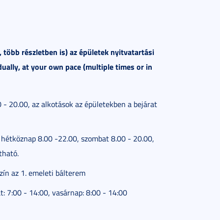
 több részletben is) az épületek nyitvatartási
dually, at your own pace (multiple times or in
 - 20.00, az alkotások az épületekben a bejárat
: hétköznap 8.00 -22.00, szombat 8.00 - 20.00,
tható.
ín az 1. emeleti bálterem
: 7:00 - 14:00,
vasárnap: 8:00 - 14:00