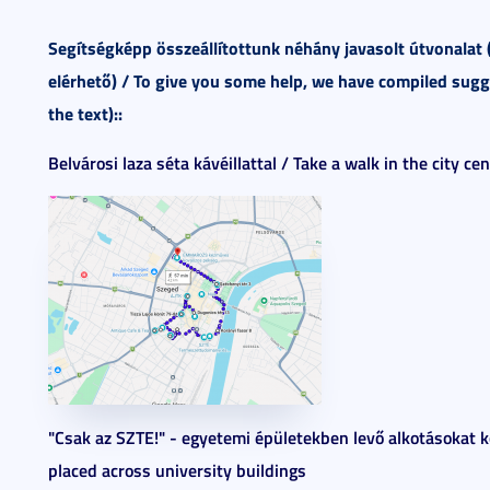
Segítségképp összeállítottunk néhány ja
vasolt útvonalat 
elérhető) /
To give you some help, we have compiled sugges
the text):
:
Belvárosi laza séta kávéillattal / Take a walk in the city ce
"Csak az SZTE!" - egyetemi épületekben levő alkotásokat k
placed across university buildings