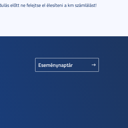
ás előtt ne felejtse el élesíteni a km számlálást!
Eseménynaptár