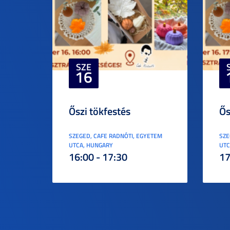
SZE
16
Őszi tökfestés
Ős
SZEGED, CAFE RADNÓTI, EGYETEM
SZE
UTCA, HUNGARY
UTC
16:00 - 17:30
17