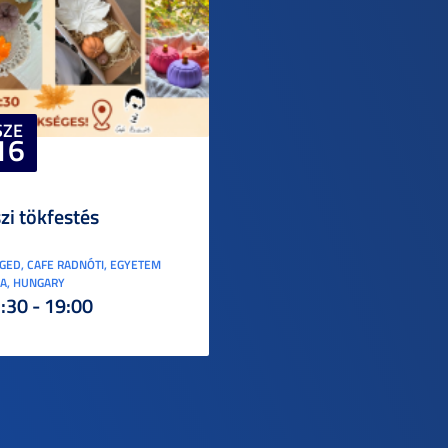
SZE
16
zi tökfestés
GED, CAFE RADNÓTI, EGYETEM
A, HUNGARY
:30 - 19:00