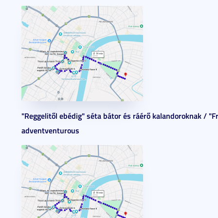
"Reggelitől ebédig" séta bátor és ráérő kalandoroknak / "
adventventurous