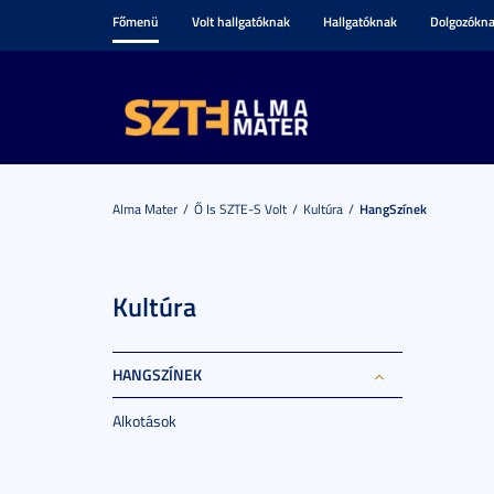
Főmenü
Volt hallgatóknak
Hallgatóknak
Dolgozókn
Alma Mater
Ő Is SZTE-S Volt
Kultúra
HangSzínek
Kultúra
HANGSZÍNEK
Alkotások