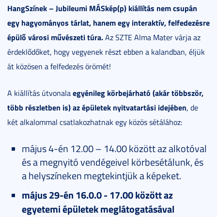
HangSzínek – Jubileumi MÁSkép(p) kiállítás nem csupán
egy hagyományos tárlat, hanem egy interaktív, felfedezésre
épülő városi művészeti túra.
Az SZTE Alma Mater várja az
érdeklődőket, hogy vegyenek részt ebben a kalandban, éljük
át közösen a felfedezés örömét!
egyénileg körbejárható (akár többször,
A kiállítás útvonala
több részletben is) az épületek nyitvatartási idejében
, de
két alkalommal csatlakozhatnak egy közös sétálához:
május 4-én 12.00 – 14.00 között az alkotóval
és a megnyitó vendégeivel körbesétálunk, és
a helyszíneken megtekintjük a képeket.
május 29-én 16.0.0 - 17.00 között az
egyetemi épületek meglátogatásával