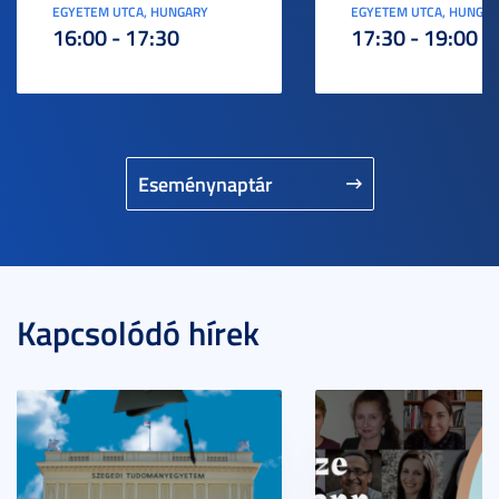
EGYETEM UTCA, HUNGARY
EGYETEM UTCA, HUNGA
16:00 - 17:30
17:30 - 19:00
Eseménynaptár
Kapcsolódó hírek