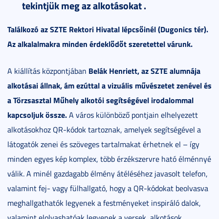
tekintjük meg az alkotásokat .
Találkozó az SZTE Rektori Hivatal lépcsőinél (Dugonics tér).
Az alkalalmakra minden érdeklődőt szeretettel várunk.
Belák Henriett, az SZTE alumnája
A kiállítás központjában
alkotásai állnak, ám ezúttal a vizuális művészetet zenével és
a
Törzsasztal Műhely alkotói segítségével
irodalommal
kapcsoljuk össze.
A város különböző pontjain elhelyezett
alkotásokhoz QR-kódok tartoznak, amelyek segítségével a
látogatók zenei és szöveges tartalmakat érhetnek el – így
minden egyes kép komplex, több érzékszervre ható élménnyé
válik. A minél gazdagabb élmény átéléséhez javasolt telefon,
valamint fej- vagy fülhallgató, hogy a QR-kódokat beolvasva
meghallgathatók legyenek a festményeket inspiráló dalok,
valamint elolvashatóak legyenek a versek, alkotások.