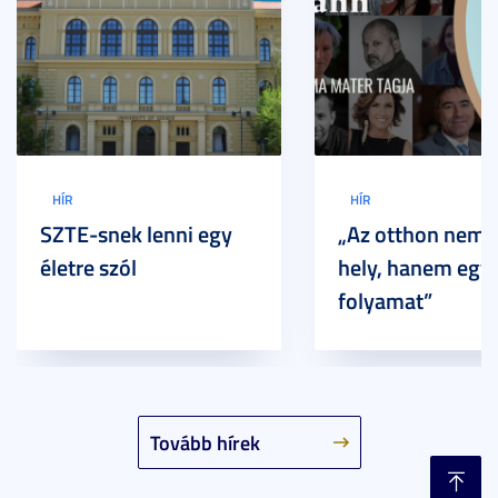
HÍR
HÍR
SZTE-snek lenni egy
„Az otthon nem 
életre szól
hely, hanem egy
folyamat”
Tovább hírek