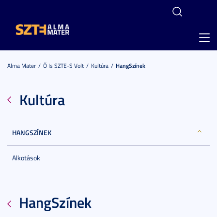
Toggl
navig
Alma Mater
Ő Is SZTE-S Volt
Kultúra
HangSzínek
Kultúra
HANGSZÍNEK
Alkotások
HangSzínek