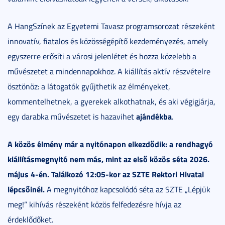
A HangSzínek az Egyetemi Tavasz programsorozat részeként
innovatív, fiatalos és közösségépítő kezdeményezés, amely
egyszerre erősíti a városi jelenlétet és hozza közelebb a
művészetet a mindennapokhoz. A kiállítás aktív részvételre
ösztönöz: a látogatók gyűjthetik az élményeket,
kommentelhetnek, a gyerekek alkothatnak, és aki végigjárja,
ajándékba
egy darabka művészetet is hazavihet
.
A közös élmény már a nyitónapon elkezdődik: a rendhagyó
kiállításmegnyitó nem más, mint az első közös séta 2026.
május 4-én. Találkozó 12:05-kor az SZTE Rektori Hivatal
lépcsőinél.
A megnyitóhoz kapcsolódó séta az SZTE „Lépjük
meg!” kihívás részeként közös felfedezésre hívja az
érdeklődőket.