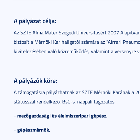
A pályázat célja:
Az SZTE Alma Mater Szegedi Universitasért 2007 Alapítván
biztosít a Mérnöki Kar hallgatói számára az “Airrari Pneu
kivitelezésében való közreműködés, valamint a versenyre val
A pályázók köre:
A támogatásra pályázhatnak az SZTE Mérnöki Karának a 2
státusszal rendelkező, BsC-s, nappali tagozatos
mezőgazdasági és élelmiszeripari gépész
-
,
gépészmérnök
-
,