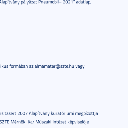
 Alapítvány pályázat Pneumobil– 2021” adatlap,
onikus formában az almamater@szte.hu vagy
rsitasért 2007 Alapítvány kuratóriumi megbízottja
 SZTE Mérnöki Kar Műszaki Intézet képviselője