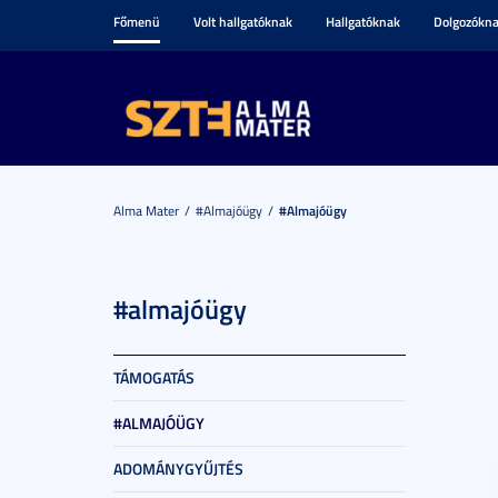
Főmenü
Volt hallgatóknak
Hallgatóknak
Dolgozókn
Alma Mater
#almajóügy
#almajóügy
#almajóügy
TÁMOGATÁS
#ALMAJÓÜGY
ADOMÁNYGYŰJTÉS