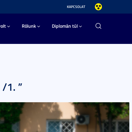
KAPCSOLAT
olt
Rólunk
Diplomán túl
/1. ”