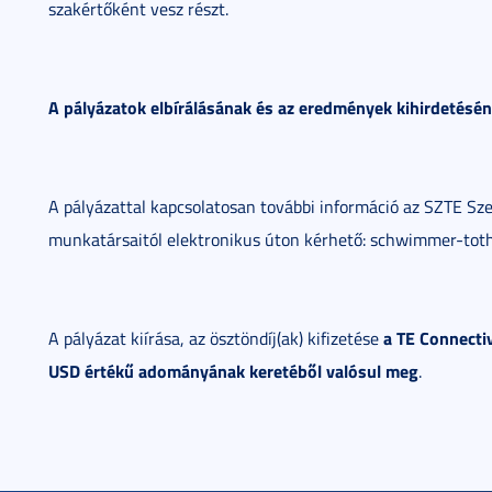
szakértőként vesz részt.
A pályázatok elbírálásának és az eredmények kihirdetésén
A pályázattal kapcsolatosan további információ az SZTE Sz
munkatársaitól elektronikus úton kérhető: schwimmer-tot
a TE Connecti
A pályázat kiírása, az ösztöndíj(ak) kifizetése
USD értékű adományának keretéből valósul meg
.