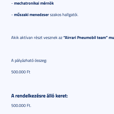
mechatronikai mérnök
-
műszaki menedzser
-
szakos hallgatói.
“Airrari Pneumobil team” m
Akik aktívan részt vesznek az
A pályázható összeg:
500.000 Ft
A rendelkezésre álló keret
:
500.000 Ft.