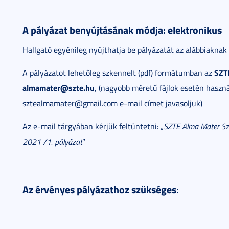
A pályázat benyújtásának módja: elektronikus
Hallgató egyénileg nyújthatja be pályázatát az alábbiaknak
SZTE
A pályázatot lehetőleg szkennelt (pdf) formátumban az
almamater@szte.hu
, (nagyobb méretű fájlok esetén haszná
sztealmamater@gmail.com e-mail címet javasoljuk)
Az e-mail tárgyában kérjük feltüntetni: „
SZTE Alma Mater Sze
2021 /1. pályázat
”
Az érvényes pályázathoz szükséges
: