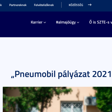
ak
Partnereknek
Felvételizőknek
KÖZÖSSÉG
Karrier
#almajóügy
Ő is SZTE-s v
„Pneumobil pályázat 2021 