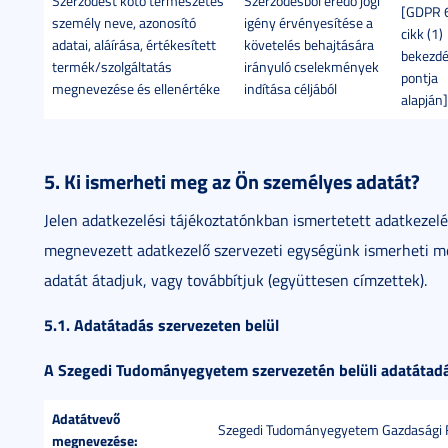
Szerződést kötő természetes
Szerződésből eredő jogi
[GDPR 
személy neve, azonosító
igény érvényesítése a
cikk (1)
adatai, aláírása, értékesített
követelés behajtására
bekezdé
termék/szolgáltatás
irányuló cselekmények
pontja
megnevezése és ellenértéke
indítása céljából
alapján]
5. Ki ismerheti meg az Ön személyes adatát?
Jelen adatkezelési tájékoztatónkban ismertetett adatkezel
megnevezett adatkezelő szervezeti egységünk ismerheti me
adatát átadjuk, vagy továbbítjuk (együttesen címzettek).
5.1. Adatátadás szervezeten belül
A Szegedi Tudományegyetem szervezetén belüli adatátadásr
Adatátvevő
Szegedi Tudományegyetem Gazdasági 
megnevezése: