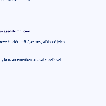
iszegedalumni.com
eve és elérhetősége: megtalálható jelen
elyikén, amennyiben az adatkezeléssel