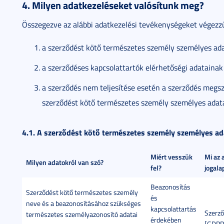
4. Milyen adatkezeléseket valósítunk meg?
Összegezve az alábbi adatkezelési tevékenységeket végezz
a szerződést kötő természetes személy személyes ada
a szerződéses kapcsolattartók elérhetőségi adatainak
a szerződés nem teljesítése esetén a szerződés meg
szerződést kötő természetes személy személyes adata
4.1. A szerződést kötő természetes személy személyes ad
Miért vesszük
Mi az 
Milyen adatokról van szó?
fel?
jogala
Beazonosítás
Szerződést kötő természetes személy
és
neve és a beazonosításához szükséges
kapcsolattartás
Szerző
természetes személyazonosító adatai
érdekében
[GDPR 