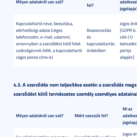
Milyen adatokról van szó?
adatkeze
fel?
jogalapja
Kapcsolattartó neve, beosztása,
Jogos érd
elérhetőségi adatai (céges
Beazonosítás
[GDPR 6.
telefonszám, e-mail, valamint,
és
cikk (1)
amennyiben a szerződést kötő felek
kapcsolattartás
bekezdés 
szükségesnek ítélik, a kapcsolattartó
érdekében
pontja
céges postai címe is)
alapján]
4.3. A szerződés nem teljesítése esetén a szerződés meg
szerződést kötő természetes személy személyes adataina
Mi az
Milyen adatokról van szó?
Miért vesszük fel?
adatkez
jogalap
Jogos é