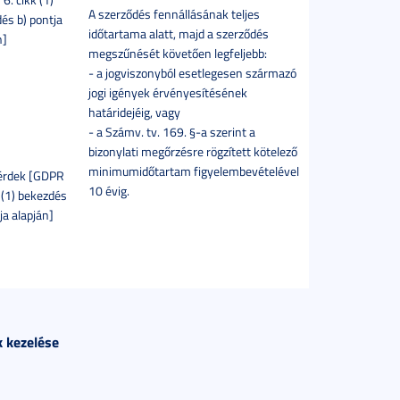
A szerződés fennállásának teljes
és b) pontja
időtartama alatt, majd a szerződés
n]
megszűnését követően legfeljebb:
- a jogviszonyból esetlegesen származó
jogi igények érvényesítésének
határidejéig, vagy
- a Számv. tv. 169. §-a szerint a
bizonylati megőrzésre rögzített kötelező
minimumidőtartam figyelembevételével
 érdek [GDPR
10 évig.
k (1) bekezdés
ja alapján]
k kezelése