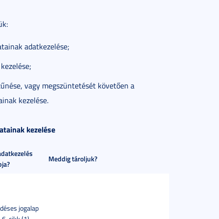
ük:
tainak adatkezelése;
 kezelése;
szűnése, vagy megszüntetését követően a
inak kezelése.
atainak kezelése
adatkezelés
Meddig tároljuk?
pja?
déses jogalap
6. cikk (1)