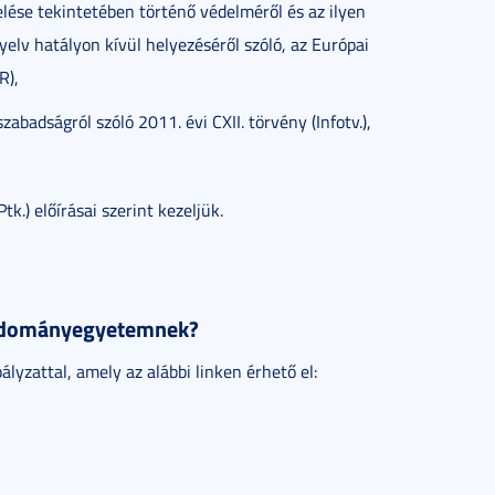
ése tekintetében történő védelméről és az ilyen
elv hatályon kívül helyezéséről szóló, az Európai
R),
abadságról szóló 2011. évi CXII. törvény (Infotv.),
tk.) előírásai szerint kezeljük.
 Tudományegyetemnek?
zattal, amely az alábbi linken érhető el: