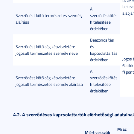
bekezd
A
alapjá
Szerződést kötő természetes személy
szerződéskötés
aláírása
hitelesítése
érdekében
Beazonosítás
Szerződést kötő cég képviseletére
és
jogosult természetes személy neve
kapcsolattartás
Jogos
érdekében
6. cik
A
f) pont
Szerződést kötő cég képviseletére
szerződéskötés
jogosult természetes személy aláírása
hitelesítése
érdekében
4.2. A szerződéses kapcsolattartók elérhetőségi adataina
Mi az
Miért vesszük