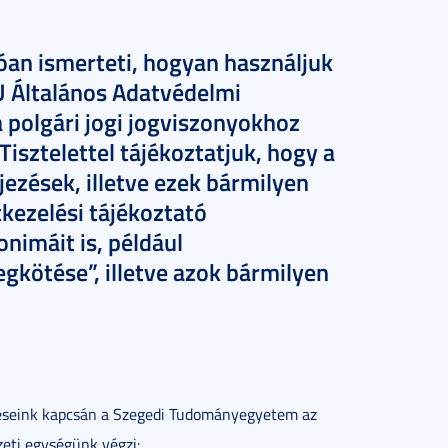
óan ismerteti, hogyan használjuk
U Általános Adatvédelmi
 polgári jogi jogviszonyokhoz
isztelettel tájékoztatjuk, hogy a
ezések, illetve ezek bármilyen
tkezelési tájékoztató
nimáit is, például
kötése”, illetve azok bármilyen
léseink kapcsán a Szegedi Tudományegyetem az
zeti egységünk végzi: