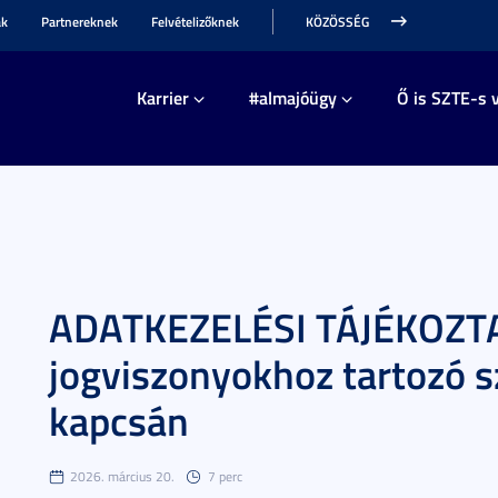
ak
Partnereknek
Felvételizőknek
KÖZÖSSÉG
Karrier
#almajóügy
Ő is SZTE-s v
ADATKEZELÉSI TÁJÉKOZTAT
jogviszonyokhoz tartozó 
kapcsán
2026. március 20.
7 perc