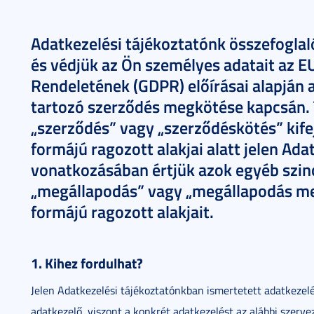
Adatkezelési tájékoztatónk összefoglal
és védjük az Ön személyes adatait az E
Rendeletének (GDPR) előírásai alapján a
tartozó szerződés megkötése kapcsán. T
„szerződés” vagy „szerződéskötés” kifej
formájú ragozott alakjai alatt jelen Ada
vonatkozásában értjük azok egyéb szino
„megállapodás” vagy „megállapodás meg
formájú ragozott alakjait.
1. Kihez fordulhat?
Jelen Adatkezelési tájékoztatónkban ismertetett adatkeze
adatkezelő, viszont a konkrét adatkezelést az alábbi szerve