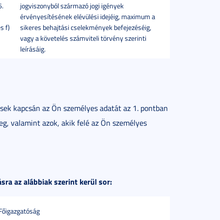
6.
jogviszonyból származó jogi igények
érvényesítésének elévülési idejéig, maximum a
s f)
sikeres behajtási cselekmények befejezéséig,
vagy a követelés számviteli törvény szerinti
leírásáig.
ések kapcsán az Ön személyes adatát az 1. pontban
g, valamint azok, akik felé az Ön személyes
a az alábbiak szerint kerül sor:
Főigazgatóság