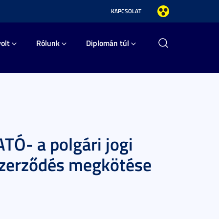
KAPCSOLAT
olt
Rólunk
Diplomán túl
Ó- a polgári jogi
szerződés megkötése